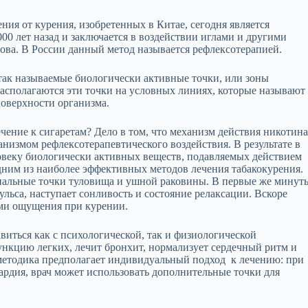
ия от курения, изобретенных в Китае, сегодня является
00 лет назад и заключается в воздействии иглами и другими
ва. В России данный метод называется рефлексотерапией.
 так называемые биологически активные точки, или зоны
асполагаются эти точки на условных линиях, которые называют
оверхности организма.
чение к сигаретам? Дело в том, что механизм действия никотин
низмом рефлексотерапевтического воздействия. В результате в
овеку биологически активных веществ, подавляемых действием
ним из наиболее эффективных методов лечения табакокурения.
циальные точки туловища и ушной раковины. В первые же минут
ьса, наступает сонливость и состояние релаксации. Вскоре
ами ощущения при курении.
иться как с психологической, так и физиологической
ункцию легких, лечит бронхит, нормализует сердечный ритм и
 методика предполагает индивидуальный подход к лечению: при
кардия, врач может использовать дополнительные точки для