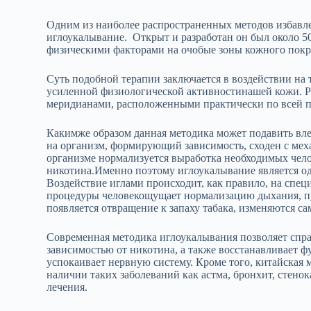
Одним из наиболее распространенных методов избавлен
иглоукалывание. Открыт и разработан он был около 50
физическими факторами на очобые зоны кожного покро
Суть подобной терапии заключается в воздействии на
усиленной физиологической активностинашей кожи. Р
меридианами, расположенными практически по всей п
Какимже образом данная методика может подавить вле
на организм, формирующий зависимость, сходен с меха
организме нормализуется выработка необходимых чел
никотина.Именно поэтому иглоукалывание является од
Воздействие иглами происходит, как правило, на спе
процедуры человекощущает нормализацию дыхания, пул
появляется отвращение к запаху табака, изменяются с
Современная методика иглоукалывания позволяет справ
зависимостью от никотина, а также восстанавливает ф
успокаивает нервную систему. Кроме того, китайская
наличии таких заболеваний как астма, бронхит, стено
лечения.