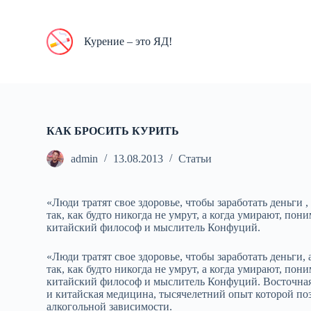
П
е
р
Курение – это ЯД!
е
й
т
и
к
с
у
КАК БРОСИТЬ КУРИТЬ
т
и
admin
13.08.2013
Статьи
«Люди тратят свое здоровье, чтобы заработать деньги ,
так, как будто никогда не умрут, а когда умирают, пон
китайский философ и мыслитель Конфуций.
«Люди тратят свое здоровье, чтобы заработать деньги, 
так, как будто никогда не умрут, а когда умирают, пон
китайский философ и мыслитель Конфуций. Восточная 
и китайская медицина, тысячелетний опыт которой по
алкогольной зависимости.