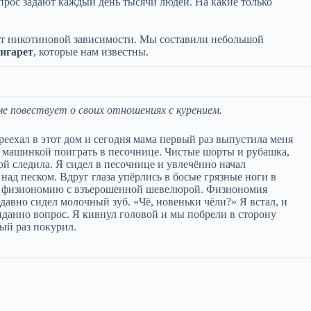
прос задают каждый день тысячи людей. На какие только
от никотиновой зависимости. Мы составили небольшой
сигарет
, которые нам известны.
е повествует о своих отношениях с курением.
реехал в этот дом и сегодня мама первый раз выпустила меня
 и машинкой поиграть в песочнице. Чистые шорты и рубашка,
ой следила. Я сидел в песочнице и увлечённо начал
ад песком. Вдруг глаза упёрлись в босые грязные ноги в
бую физиономию с взъерошенной шевелюрой. Физиономия
давно сидел молочный зуб. «Чё, новеньки чёли?» Я встал, и
данно вопрос. Я кивнул головой и мы побрели в сторону
вый раз покурил.