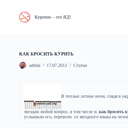
П
е
р
Курение – это ЯД!
е
й
т
и
к
с
у
КАК БРОСИТЬ КУРИТЬ
т
и
admin
17.07.2012
Статьи
В теплые летние ночи, глядя в у
звездам любой вопрос, в том числе и,
как бросить 
услышали его, перевели со звездного языка на чело