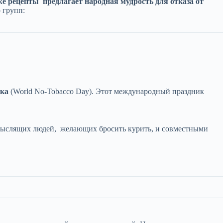
е рецепты предлагает народная мудрость для отказа от
 групп:
ака
(World No-Tobacco Day). Этот международный праздник
вомыслящих людей, желающих бросить курить, и совместными