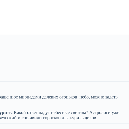
крашенное мириадами далеких огоньков небо, можно задать
курить
. Какой ответ дадут небесные светила? Астрологи уже
веческий и составили гороскоп для курильщиков.