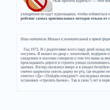
«Как бросить курить?» — этот во
ухищрения не идут курильщики, чтобы избавиться 
рейтинг самых оригинальных методов отказа от 
Наш читатель Михаил в увлекательной и яркой форм
Год 1972. Я с родителями всего пару дней назад пе
погулять. Я вышел во двор с лопаточкой, ведёрком
сандалики и носочки говорили о том что мама за мн
прокладывать дороги и строить улицы склонившись н
цыпках. Взгляд скользнул вверх и я увидел беззу
смачно цыркнула сквозь дырку во рту, где видимо не
ответил «Да».«Пойдём покурим?» последовал неожи
остановки «стрелять бычки». Так в свои 5 лет я пер