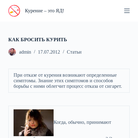
П
Курение – это ЯД!
е
р
е
й
т
и
КАК БРОСИТЬ КУРИТЬ
к
с
admin
17.07.2012
Статьи
у
т
и
При отказе от курения возникают определенные
симптомы. Знание этих симптомов и способов
борьбы с ними облегчит процесс отказа от сигарет.
Когда, обычно, принимают