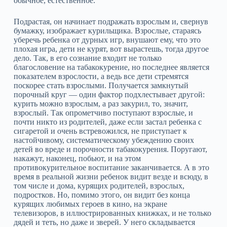
обычное, естественное.
Подрастая, он начинает подражать взрослым и, свернув
бумажку, изображает курильщика. Взрослые, стараясь
уберечь ребенка от дурных игр, внушают ему, что это
плохая игра, дети не курят, вот вырастешь, тогда другое
дело. Так, в его сознание входит не только
благословение на табакокурение, но последнее является
показателем взрослости, а ведь все дети стремятся
поскорее стать взрослыми. Получается замкнутый
порочный круг — один фактор подхлестывает другой:
курить можно взрослым, а раз закурил, то, значит,
взрослый. Так опрометчиво поступают взрослые, и
почти никто из родителей, даже если застал ребенка с
сигаретой и очень встревожился, не приступает к
настойчивому, систематическому убеждению своих
детей во вреде и порочности табакокурения. Поругают,
накажут, наконец, побьют, и на этом
противокурительное воспитание заканчивается. А в это
время в реальной жизни ребенок видит везде и всюду, в
том числе и дома, курящих родителей, взрослых,
подростков. Но, помимо этого, он видит без конца
курящих любимых героев в кино, на экране
телевизоров, в иллюстрированных книжках, и не только
дядей и теть, но даже и зверей. У него складывается