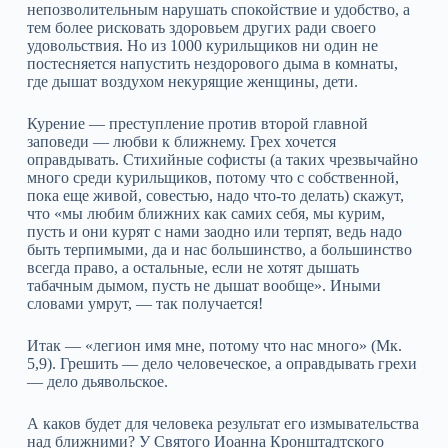
непозволительным нарушать спокойствие и удобство, а
тем более рисковать здоровьем других ради своего
удовольствия. Но из 1000 курильщиков ни один не
постесняется напустить нездорового дыма в комнаты,
где дышат воздухом некурящие женщины, дети.
Курение — преступление против второй главной
заповеди — любви к ближнему. Грех хочется
оправдывать. Стихийные софисты (а таких чрезвычайно
много среди курильщиков, потому что с собственной,
пока еще живой, совестью, надо что‑то делать) скажут,
что «мы любим ближних как самих себя, мы курим,
пусть и они курят с нами заодно или терпят, ведь надо
быть терпимыми, да и нас большинство, а большинство
всегда право, а остальные, если не хотят дышать
табачным дымом, пусть не дышат вообще». Иными
словами умрут, — так получается!
Итак — «легион имя мне, потому что нас много» (Мк.
5,9). Грешить — дело человеческое, а оправдывать грехи
— дело дьявольское.
А каков будет для человека результат его измывательства
над ближними? У Святого Иоанна Кронштадтского