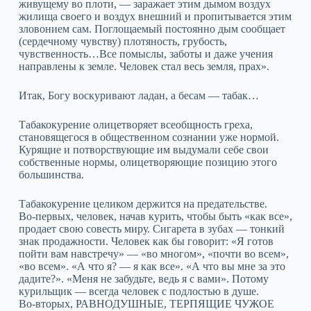
живущему во плоти, — заражает этим дымом воздух
жилища своего и воздух внешний и пропитывается этим
зловонием сам. Поглощаемый постоянно дым сообщает
(сердечному чувству) плотяность, грубость,
чувственность…Все помыслы, заботы и даже учения
направлены к земле. Человек стал весь земля, прах».
Итак, Богу воскуривают ладан, а бесам — табак…
Табакокурение олицетворяет всеобщность греха,
становящегося в общественном сознании уже нормой.
Курящие и потворствующие им выдумали себе свои
собственные нормы, олицетворяющие позицию этого
большинства.
Табакокурение целиком держится на предательстве.
Во‑первых, человек, начав курить, чтобы быть «как все»,
продает свою совесть миру. Сигарета в зубах — тонкий
знак продажности. Человек как бы говорит: «Я готов
пойти вам навстречу» — «во многом», «почти во всем»,
«во всем». «А что я? — я как все». «А что вы мне за это
дадите?». «Меня не забудьте, ведь я с вами». Потому
курильщик — всегда человек с подлостью в душе.
Во‑вторых, РАВНОДУШНЫЕ, ТЕРПЯЩИЕ ЧУЖОЕ