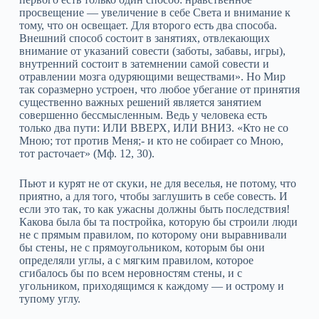
просвещение — увеличение в себе Света и внимание к
тому, что он освещает. Для второго есть два способа.
Внешний способ состоит в занятиях, отвлекающих
внимание от указаний совести (заботы, забавы, игры),
внутренний состоит в затемнении самой совести и
отравлении мозга одуряющими веществами». Но Мир
так соразмерно устроен, что любое убегание от принятия
существенно важных решений является занятием
совершенно бессмысленным. Ведь у человека есть
только два пути: ИЛИ ВВЕРХ, ИЛИ ВНИЗ. «Кто не со
Мною; тот против Меня;- и кто не собирает со Мною,
тот расточает» (Мф. 12, 30).
Пьют и курят не от скуки, не для веселья, не потому, что
приятно, а для того, чтобы заглушить в себе совесть. И
если это так, то как ужасны должны быть последствия!
Какова была бы та постройка, которую бы строили люди
не с прямым правилом, по которому они выравнивали
бы стены, не с прямоугольником, которым бы они
определяли углы, а с мягким правилом, которое
сгибалось бы по всем неровностям стены, и с
угольником, приходящимся к каждому — и острому и
тупому углу.