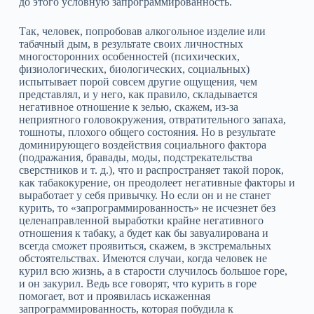
до этого условную запрограммированность.
Так, человек, попробовав алкогольное изделие или
табачный дым, в результате своих личностных
многосторонних особенностей (психических,
физиологических, биологических, социальных)
испытывает порой совсем другие ощущения, чем
представлял, и у него, как правило, складывается
негативное отношение к зелью, скажем, из‑за
неприятного головокружения, отвратительного запаха,
тошноты, плохого общего состояния. Но в результате
доминирующего воздействия социального фактора
(подражания, бравады, моды, подстрекательства
сверстников и т. д.), что и распространяет такой порок,
как табакокурение, он преодолеет негативные факторы и
выработает у себя привычку. Но если он и не станет
курить, то «запрограммированность» не исчезнет без
целенаправленной выработки крайне негативного
отношения к табаку, а будет как бы завуалирована и
всегда сможет проявиться, скажем, в экстремальных
обстоятельствах. Имеются случаи, когда человек не
курил всю жизнь, а в старости случилось большое горе,
и он закурил. Ведь все говорят, что курить в горе
помогает, вот и проявилась искаженная
запрограммированность, которая побудила к