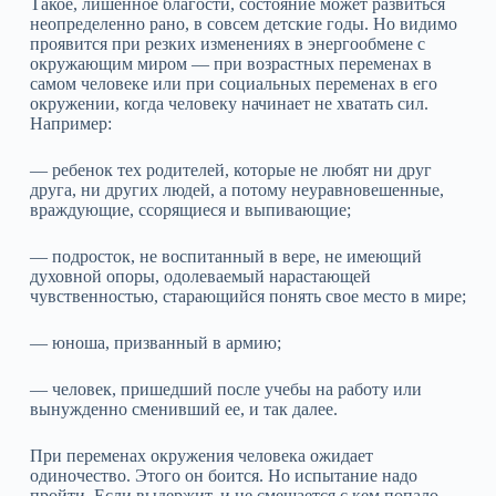
Такое, лишенное благости, состояние может развиться
неопределенно рано, в совсем детские годы. Но видимо
проявится при резких изменениях в энергообмене с
окружающим миром — при возрастных переменах в
самом человеке или при социальных переменах в его
окружении, когда человеку начинает не хватать сил.
Например:
— ребенок тех родителей, которые не любят ни друг
друга, ни других людей, а потому неуравновешенные,
враждующие, ссорящиеся и выпивающие;
— подросток, не воспитанный в вере, не имеющий
духовной опоры, одолеваемый нарастающей
чувственностью, старающийся понять свое место в мире;
— юноша, призванный в армию;
— человек, пришедший после учебы на работу или
вынужденно сменивший ее, и так далее.
При переменах окружения человека ожидает
одиночество. Этого он боится. Но испытание надо
пройти. Если выдержит, и не смешается с кем попало,