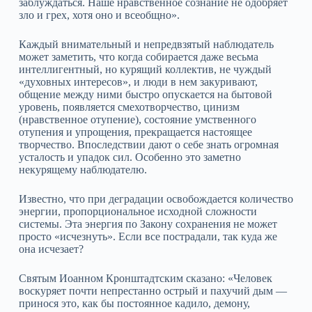
заблуждаться. Наше нравственное сознание не одобряет
зло и грех, хотя оно и всеобщно».
Каждый внимательный и непредвзятый наблюдатель
может заметить, что когда собирается даже весьма
интеллигентный, но курящий коллектив, не чуждый
«духовных интересов», и люди в нем закуривают,
общение между ними быстро опускается на бытовой
уровень, появляется смехотворчество, цинизм
(нравственное отупение), состояние умственного
отупения и упрощения, прекращается настоящее
творчество. Впоследствии дают о себе знать огромная
усталость и упадок сил. Особенно это заметно
некурящему наблюдателю.
Известно, что при деградации освобождается количество
энергии, пропорциональное исходной сложности
системы. Эта энергия по Закону сохранения не может
просто «исчезнуть». Если все пострадали, так куда же
она исчезает?
Святым Иоанном Кронштадтским сказано: «Человек
воскуряет почти непрестанно острый и пахучий дым —
принося это, как бы постоянное кадило, демону,