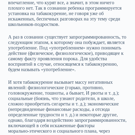
впечатление, что курят все, а значит, в этом ничего
плохого нет. Так в сознании ребенка программируется
установка на табакокурение, не говоря уже об
искаженных, беспечных разговорах на эту тему среди
школьников‑подростков.
А раз в сознании существует запрограммированность, то
следующим этапом, к которому она побуждает, является
употребление. Под «употреблением» нужно понимать
действие (физическое, физиологическое), приводящее к
самому факту проявления порока. Для удобства
восприятий в случае, относящемся к табакокурению,
будем называть «употребление».
И хотя табакокурение вызывает массу негативных
явлений: физиологические (горько, противно,
головокружение, тошноты, а бывает, И рвоты и т. д.);
социальные (боязнь, что узнают родители, в школе,
сложно приобретать сигареты и т. д.); экономические
(непредвиденные финансовые расходы, а отсюда
определенные трудности и т. д.) и некоторые другие,
однако, благодаря воздействию запрограммированности,
включающей в себя искаженные факторы
морально‑этического и социального плана, через