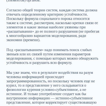
(элементов) органов.
Согласно общей теории систем, каждая система должна
отвечать определенному критерию устойчивости.
Поскольку формула социального порока относится
также к системе, рассмотрим, насколько крепки связи ее
элементов и какие звенья наиболее уязвимы при
«расшатывании» до ее полного разрушения (не прибегая
к многообразию вариантов моделирования, ради
экономии (времени).
Под «расшатыванием» надо понимать поиск слабых
звеньев или их связей путем изменения параметров
моделироваиия, с помощью которых можно обнаружить
устойчивость и разрушить всю формулу.
Мы уже знаем, что в результате воздействия на разум
человека информацией происходит
запрограммированность, но поскольку человек еще не
курил, то и представление у него складывается о
физиологии курения условно‑субъективное, а не
истинное. И только употребление создает как бы
внутреннюю информацию — истинно‑субъективное
представление, которое корректирует существовавшую