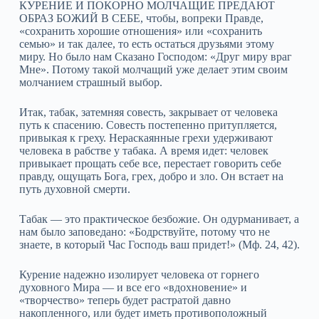
КУРЕНИЕ И ПОКОРНО МОЛЧАЩИЕ ПРЕДАЮТ
ОБРАЗ БОЖИЙ В СЕБЕ, чтобы, вопреки Правде,
«сохранить хорошие отношения» или «сохранить
семью» и так далее, то есть остаться друзьями этому
миру. Но было нам Сказано Господом: «Друг миру враг
Мне». Потому такой молчащий уже делает этим своим
молчанием страшный выбор.
Итак, табак, затемняя совесть, закрывает от человека
путь к спасению. Совесть постепенно притупляется,
привыкая к греху. Нераскаянные грехи удерживают
человека в рабстве у табака. А время идет: человек
привыкает прощать себе все, перестает говорить себе
правду, ощущать Бога, грех, добро и зло. Он встает на
путь духовной смерти.
Табак — это практическое безбожие. Он одурманивает, а
нам было заповедано: «Бодрствуйте, потому что не
знаете, в который Час Господь ваш придет!» (Мф. 24, 42).
Курение надежно изолирует человека от горнего
духовного Мира — и все его «вдохновение» и
«творчество» теперь будет растратой давно
накопленного, или будет иметь противоположный