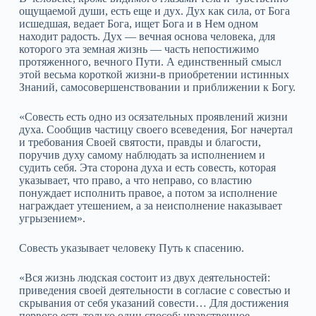
ощущаемой души, есть еще и дух. Дух как сила, от Бога
исшедшая, ведает Бога, ищет Бога и в Нем одном
находит радость. Дух — вечная основа человека, для
которого эта земная жизнь — часть непостижимо
протяженного, вечного Пути. А единственный смысл
этой весьма короткой жизни‑в приобретении истинных
Знаний, самосовершенствовании и приближении к Богу.
«Совесть есть одно из осязательных проявлений жизни
духа. Сообщив частицу своего всеведения, Бог начертал
и требования Своей святости, правды и благости,
поручив духу самому наблюдать за исполнением и
судить себя. Эта сторона духа и есть совесть, которая
указывает, что право, а что неправо, со властию
понуждает исполнить правое, а потом за исполнение
награждает утешением, а за неисполнение наказывает
угрызением».
Совесть указывает человеку Путь к спасению.
«Вся жизнь людская состоит из двух деятельностей:
приведения своей деятельности в согласие с совестью и
скрывания от себя указаний совести… Для достижения
первого есть только один способ: нравственное