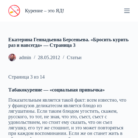
П
Курение – это ЯД!
е
р
е
й
т
и
Екатерина Геннадьевна Берсеньева. «Бросить курить
к
раз и навсегда» — Cтраница 3
с
у
admin
28.05.2012
Статьи
т
и
Страница 3 из 14
Табакокурение — «социальная привычка»
Показательным является такой факт: всем известно, что
у французов деликатесом является блюдо из
лягушатины. Если таким блюдом угостить, скажем,
русского, то тот, не зная, что это, съест, съест с
удовольствием, но стоит ему сказать, что он съел
лягушку, его тут же стошнит, и это может повторяться
при каждом воспоминании. Если же он станет жить в