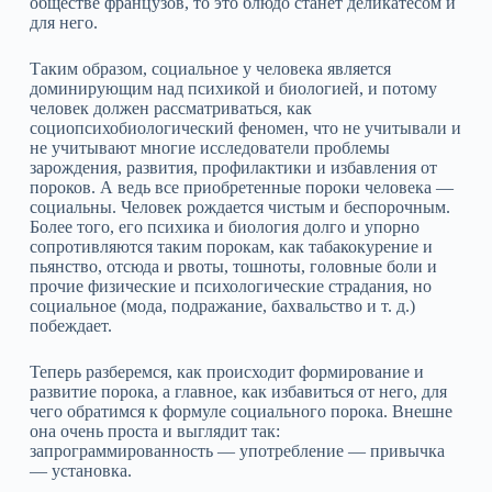
обществе французов, то это блюдо станет деликатесом и
для него.
Таким образом, социальное у человека является
доминирующим над психикой и биологией, и потому
человек должен рассматриваться, как
социопсихобиологический феномен, что не учитывали и
не учитывают многие исследователи проблемы
зарождения, развития, профилактики и избавления от
пороков. А ведь все приобретенные пороки человека —
социальны. Человек рождается чистым и беспорочным.
Более того, его психика и биология долго и упорно
сопротивляются таким порокам, как табакокурение и
пьянство, отсюда и рвоты, тошноты, головные боли и
прочие физические и психологические страдания, но
социальное (мода, подражание, бахвальство и т. д.)
побеждает.
Теперь разберемся, как происходит формирование и
развитие порока, а главное, как избавиться от него, для
чего обратимся к формуле социального порока. Внешне
она очень проста и выглядит так:
запрограммированность — употребление — привычка
— установка.