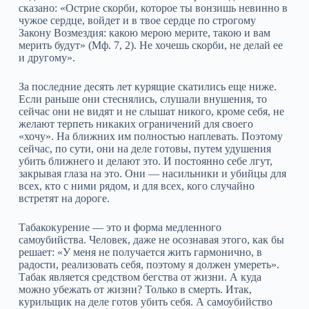
сказано: «Острие скорби, которое ты вонзишь невинно в
чужое сердце, войдет и в твое сердце по строгому
Закону Возмездия: какою мерою мерите, такою и вам
мерить будут» (Мф. 7, 2). Не хочешь скорби, не делай ее
и другому».
За последние десять лет курящие скатились еще ниже.
Если раньше они стеснялись, слушали внушения, то
сейчас они не видят и не слышат никого, кроме себя, не
желают терпеть никаких ограничений для своего
«хочу». На ближних им полностью наплевать. Поэтому
сейчас, по сути, они на деле готовы, путем удушения
убить ближнего и делают это. И постоянно себе лгут,
закрывая глаза на это. Они — насильники и убийцы для
всех, кто с ними рядом, и для всех, кого случайно
встретят на дороге.
Табакокурение — это и форма медленного
самоубийства. Человек, даже не осознавая этого, как бы
решает: «У меня не получается жить гармонично, в
радости, реализовать себя, поэтому я должен умереть».
Табак является средством бегства от жизни. А куда
можно убежать от жизни? Только в смерть. Итак,
курильщик на деле готов убить себя. А самоубийство