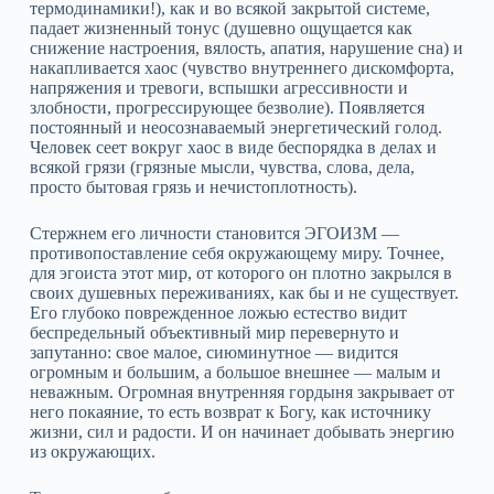
термодинамики!), как и во всякой закрытой системе,
падает жизненный тонус (душевно ощущается как
снижение настроения, вялость, апатия, нарушение сна) и
накапливается хаос (чувство внутреннего дискомфорта,
напряжения и тревоги, вспышки агрессивности и
злобности, прогрессирующее безволие). Появляется
постоянный и неосознаваемый энергетический голод.
Человек сеет вокруг хаос в виде беспорядка в делах и
всякой грязи (грязные мысли, чувства, слова, дела,
просто бытовая грязь и нечистоплотность).
Стержнем его личности становится ЭГОИЗМ —
противопоставление себя окружающему миру. Точнее,
для эгоиста этот мир, от которого он плотно закрылся в
своих душевных переживаниях, как бы и не существует.
Его глубоко поврежденное ложью естество видит
беспредельный объективный мир перевернуто и
запутанно: свое малое, сиюминутное — видится
огромным и большим, а большое внешнее — малым и
неважным. Огромная внутренняя гордыня закрывает от
него покаяние, то есть возврат к Богу, как источнику
жизни, сил и радости. И он начинает добывать энергию
из окружающих.