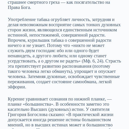
страшнее смертного греха — как посягательство на
Права Бога.
Употребление табака огрубляет личность, затрудняя и
делая невозможным восприятие самых тонких духовных
сторон жизни, являющихся единственным источником
истинной, непостижимой, совершенной радости.
Впрочем, курильшик табака о совершенной радости
ничего и не узнает. Потому что «никто не может
служить двум господам: ибо или одного будет
ненавидеть, а другого любить; или одному станет
усердствовать, а о другом не радеть» (Мф. 6, 24). Страсть
эта препятствует развитию распознавания (поэтому
такого человека легко обмануть), упрощает и опускает
человека. Затемняя духовные, освобождает чувственные
переживания, создает состояние самообмана, легкой
эйфории.
Курение уравнивает сознания по нижней планке, —
планке «большинства». В особенности заметно это
касательно Высших (духовных) истин. У святителя
Григория Богослова сказано: «В практической жизни
допускается иногда решение истины большинством
мнений, но в высших истинах может и большинство