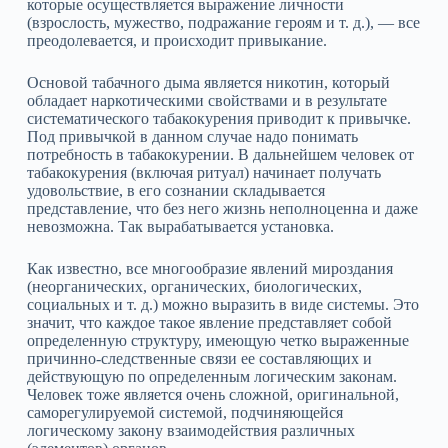
которые осуществляется выражение личности
(взрослость, мужество, подражание героям и т. д.), — все
преодолевается, и происходит привыкание.
Основой табачного дыма является никотин, который
обладает наркотическими свойствами и в результате
систематического табакокурения приводит к привычке.
Под привычкой в данном случае надо понимать
потребность в табакокурении. В дальнейшем человек от
табакокурения (включая ритуал) начинает получать
удовольствие, в его сознании складывается
представление, что без него жизнь неполноценна и даже
невозможна. Так вырабатывается установка.
Как известно, все многообразие явлений мироздания
(неорганических, органических, биологических,
социальных и т. д.) можно выразить в виде системы. Это
значит, что каждое такое явление представляет собой
определенную структуру, имеющую четко выраженные
причинно‑следственные связи ее составляющих и
действующую по определенным логическим законам.
Человек тоже является очень сложной, оригинальной,
саморегулируемой системой, подчиняющейся
логическому закону взаимодействия различных