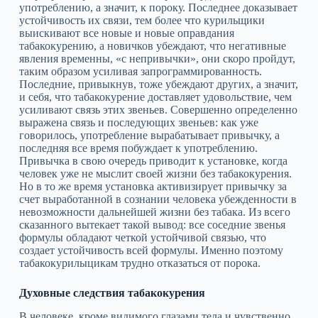
употреблению, а значит, к пороку. Последнее доказывает
устойчивость их связи, тем более что курильщики
выискивают все новые и новые оправдания
табакокурению, а новичков убеждают, что негативные
явления временны, «с непривычки», они скоро пройдут,
таким образом усиливая запрограммированность.
Последние, привыкнув, тоже убеждают других, а значит,
и себя, что табакокурение доставляет удовольствие, чем
усиливают связь этих звеньев. Совершенно определенно
выражена связь и последующих звеньев: как уже
говорилось, употребление вырабатывает привычку, а
последняя все время побуждает к употреблению.
Привычка в свою очередь приводит к установке, когда
человек уже не мыслит своей жизни без табакокурения.
Но в то же время установка активизирует привычку за
счет выработанной в сознании человека убежденности в
невозможности дальнейшей жизни без табака. Из всего
сказанного вытекает такой вывод: все соседние звенья
формулы обладают четкой устойчивой связью, что
создает устойчивость всей формулы. Именно поэтому
табакокурилыцикам трудно отказаться от порока.
Духовные следствия табакокурения
В человеке, кроме видимого глазами тела и чувственно