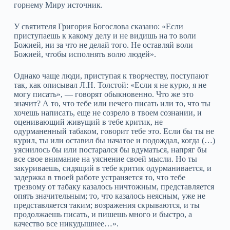
горнему Миру источник.
У святителя Григория Богослова сказано: «Если
приступаешь к какому делу и не видишь на то воли
Божией, ни за что не делай того. Не оставляй воли
Божией, чтобы исполнять волю людей».
Однако чаще люди, приступая к творчеству, поступают
так, как описывал Л.Н. Толстой: «Если я не курю, я не
могу писать», — говорят обыкновенно. Что же это
значит? А то, что тебе или нечего писать или то, что ты
хочешь написать, еще не созрело в твоем сознании, и
оценивающий живущий в тебе критик, не
одурманенный табаком, говорит тебе это. Если бы ты не
курил, ты или оставил бы начатое и подождал, когда (…)
уяснилось бы или постарался бы вдуматься, напряг бы
все свое внимание на уяснение своей мысли. Но ты
закуриваешь, сидящий в тебе критик одурманивается, и
задержка в твоей работе устраняется то, что тебе
трезвому от табаку казалось ничтожным, представляется
опять значительным; то, что казалось неясным, уже не
представляется таким; возражения скрываются, и ты
продолжаешь писать, и пишешь много и быстро, а
качество все никудышнее…».