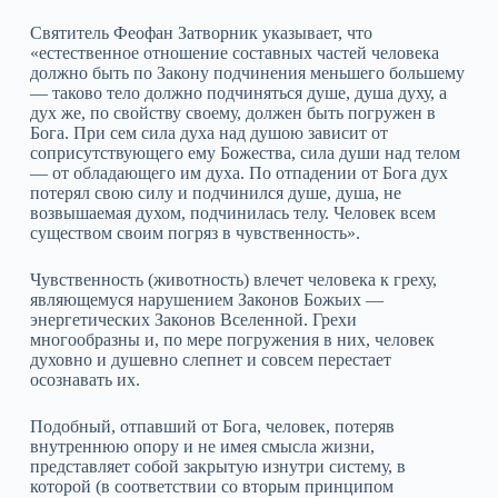
Святитель Феофан Затворник указывает, что
«естественное отношение составных частей человека
должно быть по Закону подчинения меньшего большему
— таково тело должно подчиняться душе, душа духу, а
дух же, по свойству своему, должен быть погружен в
Бога. При сем сила духа над душою зависит от
соприсутствующего ему Божества, сила души над телом
— от обладающего им духа. По отпадении от Бога дух
потерял свою силу и подчинился душе, душа, не
возвышаемая духом, подчинилась телу. Человек всем
существом своим погряз в чувственность».
Чувственность (животность) влечет человека к греху,
являющемуся нарушением Законов Божьих —
энергетических Законов Вселенной. Грехи
многообразны и, по мере погружения в них, человек
духовно и душевно слепнет и совсем перестает
осознавать их.
Подобный, отпавший от Бога, человек, потеряв
внутреннюю опору и не имея смысла жизни,
представляет собой закрытую изнутри систему, в
которой (в соответствии со вторым принципом