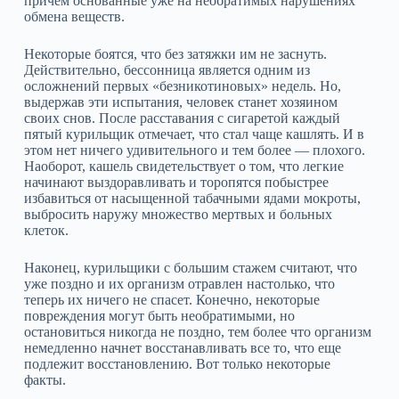
причем основанные уже на необратимых нарушениях
обмена веществ.
Некоторые боятся, что без затяжки им не заснуть.
Действительно, бессонница является одним из
осложнений первых «безникотиновых» недель. Но,
выдержав эти испытания, человек станет хозяином
своих снов. После расставания с сигаретой каждый
пятый курильщик отмечает, что стал чаще кашлять. И в
этом нет ничего удивительного и тем более — плохого.
Наоборот, кашель свидетельствует о том, что легкие
начинают выздоравливать и торопятся побыстрее
избавиться от насыщенной табачными ядами мокроты,
выбросить наружу множество мертвых и больных
клеток.
Наконец, курильщики с большим стажем считают, что
уже поздно и их организм отравлен настолько, что
теперь их ничего не спасет. Конечно, некоторые
повреждения могут быть необратимыми, но
остановиться никогда не поздно, тем более что организм
немедленно начнет восстанавливать все то, что еще
подлежит восстановлению. Вот только некоторые
факты.