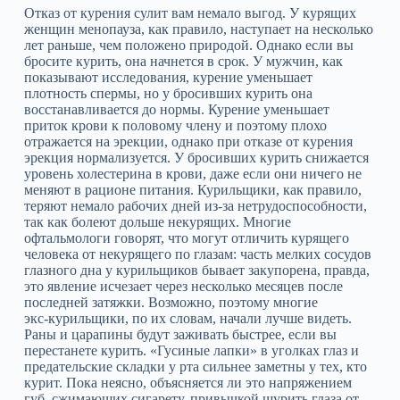
Отказ от курения сулит вам немало выгод. У курящих
женщин менопауза, как правило, наступает на несколько
лет раньше, чем положено природой. Однако если вы
бросите курить, она начнется в срок. У мужчин, как
показывают исследования, курение уменьшает
плотность спермы, но у бросивших курить она
восстанавливается до нормы. Курение уменьшает
приток крови к половому члену и поэтому плохо
отражается на эрекции, однако при отказе от курения
эрекция нормализуется. У бросивших курить снижается
уровень холестерина в крови, даже если они ничего не
меняют в рационе питания. Курильщики, как правило,
теряют немало рабочих дней из‑за нетрудоспособности,
так как болеют дольше некурящих. Многие
офтальмологи говорят, что могут отличить курящего
человека от некурящего по глазам: часть мелких сосудов
глазного дна у курильщиков бывает закупорена, правда,
это явление исчезает через несколько месяцев после
последней затяжки. Возможно, поэтому многие
экс‑курильщики, по их словам, начали лучше видеть.
Раны и царапины будут заживать быстрее, если вы
перестанете курить. «Гусиные лапки» в уголках глаз и
предательские складки у рта сильнее заметны у тех, кто
курит. Пока неясно, объясняется ли это напряжением
губ, сжимающих сигарету, привычкой щурить глаза от