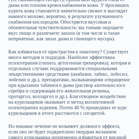
дыма или плохим кровоснабжением кожи. У бросивших
курить кожа становится значительно свежее и выглядит
намного моложе, вероятно, в результате улучшенного
снабжения кислородом. Обостряется вкусовая и
обонятельная чувствительность: вы тоньше ощущаете
вкус пищи и различаете запахи (в том числе и тахие
неприятные, как запах дыма и гниющего мусора).
Как избавиться от пристрастия к никотину? Существует
много методов и подходов. Наиболее эффективна
психотерапия (гипноз, аутогенная тренировка), которая в
отдельных случаях поддерживается специальными
лекарственными средствами (анабазин, табекс, лобесил,
лобелии и др.), препаратами, вызывающими отвращение
при вдыхании табачного дыма (раствор азотнокислого
серебра и содержащая его жевательная резинка,
протаргол, колларгол и др.). Благотворное воздействие
на курильщиков оказывает и метод коллективной
психотерапии курения. Почти 40 % прошедших ее курс
курильщиков в итоге расстаются с сигаретой.
Но никакое лечение не возымеет должного эффекта,
если оно не будет подкреплено твердым желанием
самого курильщика непременно избавиться от вредной