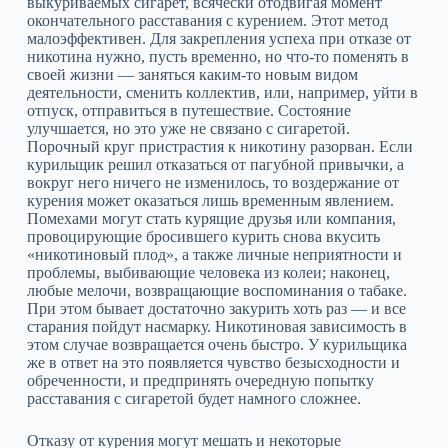
выкуриваемых сигарет, всячески отодвигая момент
окончательного расставания с курением. Этот метод
малоэффективен. Для закрепления успеха при отказе от
никотина нужно, пусть временно, но что‑то поменять в
своей жизни — заняться каким‑то новым видом
деятельности, сменить коллектив, или, например, уйти в
отпуск, отправиться в путешествие. Состояние
улучшается, но это уже не связано с сигаретой.
Порочный круг пристрастия к никотину разорван. Если
курильщик решил отказаться от пагубной привычки, а
вокруг него ничего не изменилось, то воздержание от
курения может оказаться лишь временным явлением.
Помехами могут стать курящие друзья или компания,
провоцирующие бросившего курить снова вкусить
«никотиновый плод», а также личные неприятности и
проблемы, выбивающие человека из колеи; наконец,
любые мелочи, возвращающие воспоминания о табаке.
При этом бывает достаточно закурить хоть раз — и все
старания пойдут насмарку. Никотиновая зависимость в
этом случае возвращается очень быстро. У курильщика
же в ответ на это появляется чувство безысходности и
обреченности, и предпринять очередную попытку
расставания с сигаретой будет намного сложнее.
Отказу от курения могут мешать и некоторые