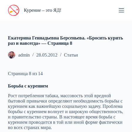
П
Курение – это ЯД!
е
р
е
й
т
и
Екатерина Геннадьевна Берсеньева. «Бросить курить
к
раз и навсегда» — Cтраница 8
с
у
admin
28.05.2012
Статьи
т
и
Страница 8 из 14
Борьба с курением
Рост потребления табака, массовость этой вредной
бытовой привычки определяют необходимость борьбы с
курением как важнейшую социальную задачу. Проблема
борьбы с курением волнует и широкую общественность,
и правительство страны. В настоящее время борьба с
курением проводится в той или иной форме фактически
во всех странах мира.