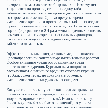
на постепенное сокращение курения вплоть до
искоренения массовости этой привычки. Поэтому нет
запрещения на производство и продажу табака и
табачных изделий, которые производятся в соответствии
со спросом населения. Однако предусмотрено
уменьшение вредности производимых табачных изделий
путем применения для их производства Табаков высших
сортов (содержащих в 2‑4 раза меньше вредных веществ,
чем табаки низших сортов), специальных фильтров,
частично поглощающих вредные соединения из
табачного дыма и т. п.
Эффективность административных мер повышается
целенаправленной санитарно‑разъяснительной работой.
Особое внимание уделяется объяснению вреда
«пассивного» курения. Курильщикам подробно
рассказывают о наименее вредных способах курения
(трубка, сухой табак, не докуривать до конца,
уменьшение числа выкуриваемых сигарет).
Как уже говорилось, курение как вредная привычка
проявляется весьма индивидуально (влияние на
здоровье, привыкаемость и т. д.). Если многие могут
бросить курить без особых осложнений, то у части
курильщиков наблюдаются симптомы абстиненции,