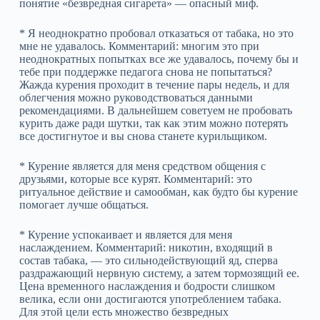
понятие «безвредная сигарета» — опасный миф.
* Я неоднократно пробовал отказаться от табака, но это
мне не удавалось. Комментарий: многим это при
неоднократных попытках все же удавалось, почему бы и
тебе при поддержке педагога снова не попытаться?
Жажда курения проходит в течение пары недель, и для
облегчения можно руководствоваться данными
рекомендациями. В дальнейшем советуем не пробовать
курить даже ради шутки, так как этим можно потерять
все достигнутое и вы снова станете курильщиком.
* Курение является для меня средством общения с
друзьями, которые все курят. Комментарий: это
ритуальное действие и самообман, как будто бы курение
помогает лучше общаться.
* Курение успокаивает и является для меня
наслаждением. Комментарий: никотин, входящий в
состав табака, — это сильнодействующий яд, сперва
раздражающий нервную систему, а затем тормозящий ее.
Цена временного наслаждения и бодрости слишком
велика, если они достигаются употреблением табака.
Для этой цели есть множество безвредных