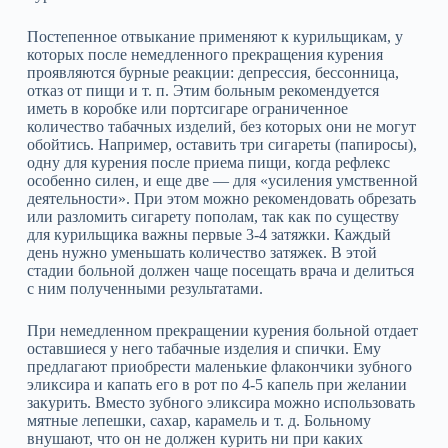
Постепенное отвыкание применяют к курильщикам, у
которых после немедленного прекращения курения
проявляются бурные реакции: депрессия, бессонница,
отказ от пищи и т. п. Этим больным рекомендуется
иметь в коробке или портсигаре ограниченное
количество табачных изделий, без которых они не могут
обойтись. Например, оставить три сигареты (папиросы),
одну для курения после приема пищи, когда рефлекс
особенно силен, и еще две — для «усиления умственной
деятельности». При этом можно рекомендовать обрезать
или разломить сигарету пополам, так как по существу
для курильщика важны первые 3‑4 затяжки. Каждый
день нужно уменьшать количество затяжек. В этой
стадии больной должен чаще посещать врача и делиться
с ним полученными результатами.
При немедленном прекращении курения больной отдает
оставшиеся у него табачные изделия и спички. Ему
предлагают приобрести маленькие флакончики зубного
эликсира и капать его в рот по 4‑5 капель при желании
закурить. Вместо зубного эликсира можно использовать
мятные лепешки, сахар, карамель и т. д. Больному
внушают, что он не должен курить ни при каких