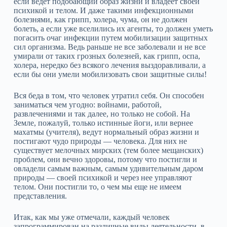
если ведет подобающий образ жизни и владеет своей
психикой и телом. И даже такими инфекционными
болезнями, как грипп, холера, чума, он не должен
болеть, а если уже вселились их агенты, то должен уметь
погасить очаг инфекции путем мобилизации защитных
сил организма. Ведь раньше не все заболевали и не все
умирали от таких грозных болезней, как грипп, оспа,
холера, нередко без всякого лечения выздоравливали, а
если бы они умели мобилизовать свои защитные силы!
Вся беда в том, что человек утратил себя. Он способен
заниматься чем угодно: войнами, работой,
развлечениями и так далее, но только не собой. На
Земле, пожалуй, только истинные йоги, или вернее
махатмы (учителя), ведут нормальный образ жизни и
постигают чудо природы — человека. Для них не
существует мелочных мирских (тем более мещанских)
проблем, они вечно здоровы, потому что постигли и
овладели самым важным, самым удивительным даром
природы — своей психикой и через нее управляют
телом. Они постигли то, о чем мы еще не имеем
представления.
Итак, как мы уже отмечали, каждый человек
запрограммирован на различные виды деятельности, в