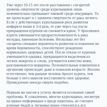
Уже через 10-15 лет после расставания с сигаретой
уровень смертности среди курильщиков лишь
незначительно превышает таковой среди некурящих. То
же происходит и с уровнем смертности от рака легкого.
Если у действующих курильщиков риск развития
инфаркта выше в 3‑4 раза, то уже через год после
прекращения курения он снижается вдвое. У бросивших
курить уменьшается предрасположенность к раку
желудка, язвенным болезням. Несколько лет без
сигареты снижают вероятность развития осложнение во
время беременности, способствуют рождению
нормальных здоровых детей. После отказа от курения
уменьшается одышка, прекращаются выделения из
легких мокроты и слизи, улучшается качество кожи,
разглаживаются морщины. Положительные изменения в
организме происходят даже в пожилом возрасте. Вполне
естественно, чем раньше человек бросит курить, тем
больше у него шансов восстановить свое здоровье.
Промедление иногда смерти подобно.
Первым же шагом к успеху является осознание самой
проблемы. К сожалению, многие курильщики, несмотря
на шквал информации о вреде никотина, не считают
курение бедой и легкомысленно относятся к его