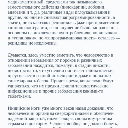
медикаментозный, средствами так называемого
заместительного действия (пилокарпин, лобелии,
анабазин и т. д.), различные виды иглоукалывания и
другие, но они не снимают запрограммированности, а
значит, не исключают рецидивов. Даже при применении
гипнопсихотерапии, если внушение было направлено в
основном на исключение «употребления», «привычки»
и «установки», но «запрограммированность» осталась —
рецидивы не исключены.
Думается, здесь уместно заметить, что человечество в
отношении избавления от пороков и различных
заболеваний находится, пожалуй, в стадии дикости,
несмотря на то, что успешно постигает тайны клетки,
преуспевает в генной инженерии и даже в попытках
синтезировать белок. Придет время, когда люди будут
удивляться, что их предки лечили терапевтические,
инфекционные и прочие заболевания какими‑то
таблетками.
Индийские йоги уже много веков назад доказали, что
человеческий организм сверхоригинален и обеспечен
надежной защитой, иначе говоря, своим внутренним
стражем и доктором. Человек вообще не должен болеть,