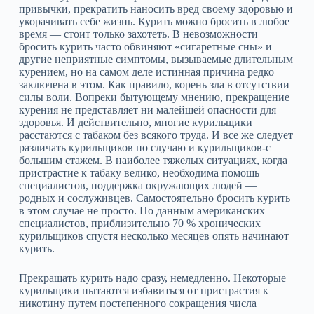
привычки, прекратить наносить вред своему здоровью и
укорачивать себе жизнь. Курить можно бросить в любое
время — стоит только захотеть. В невозможности
бросить курить часто обвиняют «сигаретные сны» и
другие неприятные симптомы, вызываемые длительным
курением, но на самом деле истинная причина редко
заключена в этом. Как правило, корень зла в отсутствии
силы воли. Вопреки бытующему мнению, прекращение
курения не представляет ни малейшей опасности для
здоровья. И действительно, многие курильщики
расстаются с табаком без всякого труда. И все же следует
различать курильщиков по случаю и курильщиков‑с
большим стажем. В наиболее тяжелых ситуациях, когда
пристрастие к табаку велико, необходима помощь
специалистов, поддержка окружающих людей —
родных и сослуживцев. Самостоятельно бросить курить
в этом случае не просто. По данным американских
специалистов, приблизительно 70 % хронических
курильщиков спустя несколько месяцев опять начинают
курить.
Прекращать курить надо сразу, немедленно. Некоторые
курильщики пытаются избавиться от пристрастия к
никотину путем постепенного сокращения числа