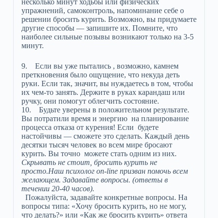
несколько минут ходьбы или физических
упражнений, самоконтроль, напоминание себе о
решении бросить курить. Возможно, вы придумаете
другие способы — запишите их. Помните, что
наиболее сильные позывы возникают только на 3-5
минут.
9. Если вы уже пытались , возможно, камнем
преткновения было ощущение, что некуда деть
руки. Если так, значит, вы нуждаетесь в том, чтобы
их чем-то занять. Держите в руках карандаш или
ручку, они помогут облегчить состояние.
10. Будьте уверены в положительном результате.
Вы потратили время и энергию на планирование
процесса отказа от курения! Если будете
настойчивы — сможете это сделать. Каждый день
десятки тысяч человек во всем мире бросают
курить. Вы точно можете стать одним из них.
Скрывать не стоит, бросить курить не
просто.Наш психолог on-line призван помочь всем
желающем. Задавайте вопросы. (ответы в
течении 20-40 часов).
Пожалуйста, задавайте конкретные вопросы. На
вопросы типа: «Хочу бросить курить, но не могу,
что делать?» или «Как же бросить курить» ответа