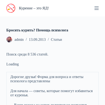
П
Курение – это ЯД!
е
р
е
й
т
и
Бросить курить? Помощь психолога
к
с
admin
13.09.2013
Статьи
у
т
и
Поиск среди 8 536 статей.
Loading
Дорогие друзья! Форма для вопроса и ответы
психолога представлены
Для начала — советы, которые помогут избавиться
от куренья.
Ваши шансы на успех значительно возрастут,