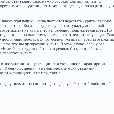
мне действительно было нужно сосредоточиться на чем‑то
 время думал о курении, поэтому, когда дело дошло до решающег
ывают курильщики, когда пытаются перестать курить, на самом
от никотина. Когда вы курите, у вас наступает умственный
 в этот момент не курите, то непременно прикурите сигарету. Но
 что должны: вы свыкаетесь с ним, как это делают некурящие. Есл
постоянная простуда. В тот момент, когда вы перестаете курить
я на то, что вы прекратили курить. В этом случае, если у вас
е: «Если бы я закурил сейчас, это решило бы мои проблемы».
 перестать курить.
а в достижении концентрации, эта уверенность гарантированно
ез . Именно сомнения, а не физические муки отвыкания
дают курильщики, а не некурящие.
 одну ночь от ста сигарет в день до нуля без какой‑либо явной