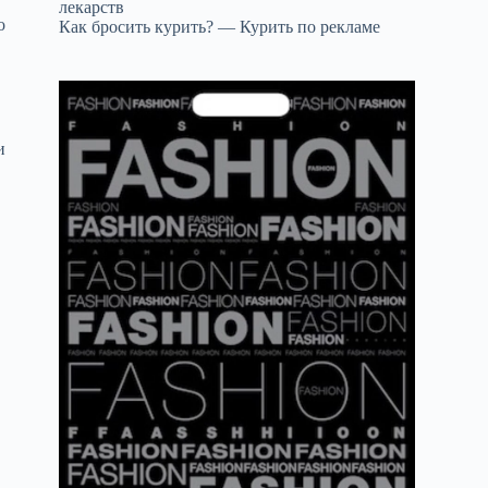
лекарств
о
Как бросить курить? — Курить по рекламе
и
,