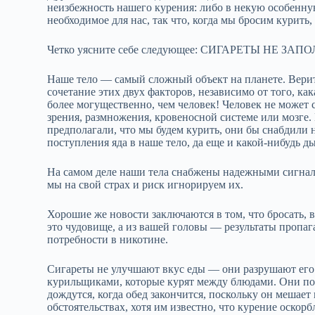
неизбежность нашего курения: либо в некую особенную
необходимое для нас, так что, когда мы бросим курить,
Четко уясните себе следующее: СИГАРЕТЫ НЕ З
Наше тело — самый сложный объект на планете. Верите
сочетание этих двух факторов, независимо от того, ка
более могущественно, чем человек! Человек не может 
зрения, размножения, кровеносной системе или мозге.
предполагали, что мы будем курить, они бы снабдили
поступления яда в наше тело, да еще и какой‑нибудь д
На самом деле наши тела снабжены надежными сигналь
мы на свой страх и риск игнорируем их.
Хорошие же новости заключаются в том, что бросать, в
это чудовище, а из вашей головы — результаты пропага
потребности в никотине.
Сигареты не улучшают вкус еды — они разрушают его.
курильщиками, которые курят между блюдами. Они по
дождутся, когда обед закончится, поскольку он мешае
обстоятельствах, хотя им известно, что курение оско