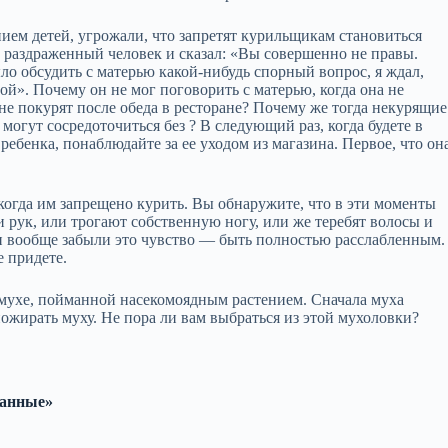
ием детей, угрожали, что запретят курильщикам становиться
раздраженный человек и сказал: «Вы совершенно не правы.
ло обсудить с матерью какой‑нибудь спорный вопрос, я ждал,
ной». Почему он не мог поговорить с матерью, когда она не
е покурят после обеда в ресторане? Почему же тогда некурящие
гут сосредоточиться без ? В следующий раз, когда будете в
ребенка, понаблюдайте за ее уходом из магазина. Первое, что он
когда им запрещено курить. Вы обнаружите, что в эти моменты
 рук, или трогают собственную ногу, или же теребят волосы и
и вообще забыли это чувство — быть полностью расслабленным.
е придете.
 мухе, пойманной насекомоядным растением. Сначала муха
пожирать муху. Не пора ли вам выбраться из этой мухоловки?
ванные»