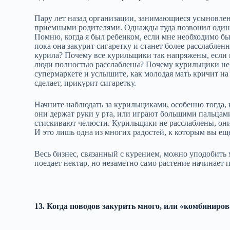
Пару лет назад организации, занимающиеся усыновлен
приемными родителями. Однажды туда позвонил один 
Помню, когда я был ребенком, если мне необходимо бы
пока она закурит сигаретку и станет более расслаблен
курила? Почему все курильщики так напряжены, если н
люди полностью расслаблены? Почему курильщики не мо
супермаркете и услышите, как молодая мать кричит на 
сделает, прикурит сигаретку.
Начните наблюдать за курильщиками, особенно тогда, 
они держат руки у рта, или играют большими пальцами
стискивают челюсти. Курильщики не расслаблены, он
И это лишь одна из многих радостей, к которым вы ещ
Весь бизнес, связанный с курением, можно уподобить
поедает нектар, но незаметно само растение начинает 
13. Когда поводов закурить много, или «комбиниро