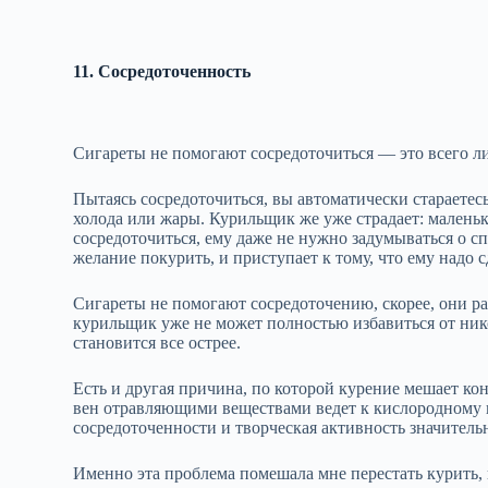
11. Сосредоточенность
Сигареты не помогают сосредоточиться — это всего л
Пытаясь сосредоточиться, вы автоматически стараетес
холода или жары. Курильщик же уже страдает: маленько
сосредоточиться, ему даже не нужно задумываться о сп
желание покурить, и приступает к тому, что ему надо с
Сигареты не помогают сосредоточению, скорее, они раз
курильщик уже не может полностью избавиться от нико
становится все острее.
Есть и другая причина, по которой курение мешает к
вен отравляющими веществами ведет к кислородному 
сосредоточенности и творческая активность значительн
Именно эта проблема помешала мне перестать курить, 