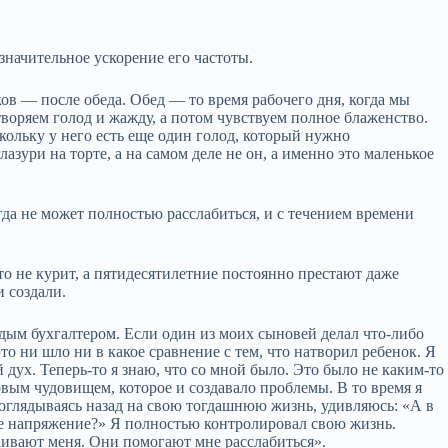
значительное ускорение его частоты.
в — после обеда. Обед — то время рабочего дня, когда мы
воряем голод и жажду, а потом чувствуем полное блаженство.
ольку у него есть еще один голод, который нужно
лазури на торте, а на самом деле не он, а именно это маленькое
да не может полностью расслабиться, и с течением времени
о не курит, а пятидесятилетние постоянно престают даже
и создали.
дым бухгалтером. Если один из моих сыновей делал что‑либо
это ни шло ни в какое сравнение с тем, что натворил ребенок. Я
 дух. Теперь‑то я знаю, что со мной было. Это было не каким‑то
ым чудовищем, которое и создавало проблемы. В то время я
оглядываясь назад на свою тогдашнюю жизнь, удивляюсь: «А в
ное напряжение?» Я полностью контролировал свою жизнь.
ивают меня. Они помогают мне расслабиться».