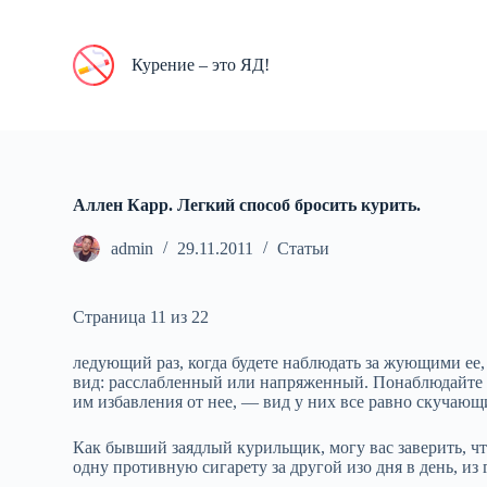
П
е
р
Курение – это ЯД!
е
й
т
и
к
с
у
Аллен Карр. Легкий способ бросить курить.
т
и
admin
29.11.2011
Статьи
Страница 11 из 22
ледующий раз, когда будете наблюдать за жующими ее, 
вид: расслабленный или напряженный. Понаблюдайте з
им избавления от нее, — вид у них все равно скучающ
Как бывший заядлый курильщик, могу вас заверить, чт
одну противную сигарету за другой изо дня в день, из г