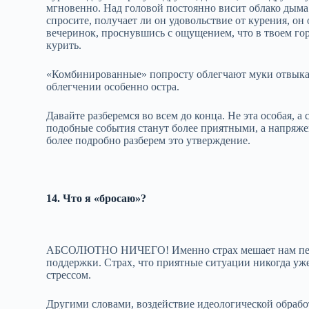
мгновенно. Над головой постоянно висит облако дыма.
спросите, получает ли он удовольствие от курения, он
вечеринок, проснувшись с ощущением, что в твоем го
курить.
«Комбинированные» попросту облегчают муки отвыкани
облегчении особенно остра.
Давайте разберемся во всем до конца. Не эта особая, а
подобные события станут более приятными, а напря
более подробно разберем это утверждение.
14. Что я «бросаю»?
АБСОЛЮТНО НИЧЕГО! Именно страх мешает нам перес
поддержки. Страх, что приятные ситуации никогда уже
стрессом.
Другими словами, воздействие идеологической обработ