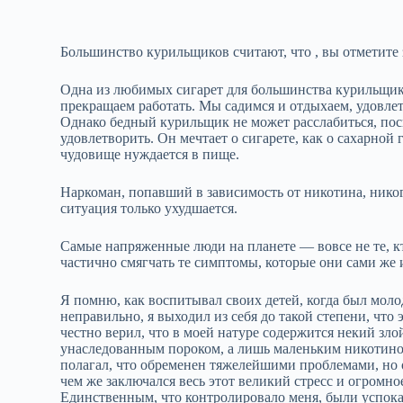
Большинство курильщиков считают, что , вы отметите 
Одна из любимых сигарет для большинства курильщико
прекращаем работать. Мы садимся и отдыхаем, удовлет
Однако бедный курильщик не может расслабиться, поск
удовлетворить. Он мечтает о сигарете, как о сахарной г
чудовище нуждается в пище.
Наркоман, попавший в зависимость от никотина, никог
ситуация только ухудшается.
Самые напряженные люди на планете — вовсе не те, кт
частично смягчать те симптомы, которые они сами же 
Я помню, как воспитывал своих детей, когда был моло
неправильно, я выходил из себя до такой степени, что 
честно верил, что в моей натуре содержится некий злой
унаследованным пороком, а лишь маленьким никотинов
полагал, что обременен тяжелейшими проблемами, но 
чем же заключался весь этот великий стресс и огром
Единственным, что контролировало меня, были успока