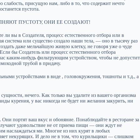
 слабость, присущую нам, либо в то, что содержит нечто
 останется пустота.
АПОЛНЯЮТ ПУСТОТУ, ОНИ ЕЕ СОЗДАЮТ!
 ли вы в Создателя, процесс естественного отбора или в
кая система или существо создало наши тела, — оно в тысячу раз
создать даже мельчайшую живую клетку, не говоря уже о чуде
 Если бы Создатель или процесс естественного отбора
 нас каким‑нибудь фильтрующим устройством, чтобы не допустит
ымоходной трубой в придачу.
ными устройствами в виде , головокружения, тошноты и т.д., а
 сущности, нечего. Как только вы удалите из вашего организма
нды курения, у вас никогда не будет ни желания закурить, ни
 Они портят ваш вкус и обоняние. Понаблюдайте в ресторане за
лучают удовольствие не от приема пищи — они ждут не
т им наслаждаться ми. Многие из них курят в любых
рбляет некурящих. И дело не в том, что курильщики — слишком