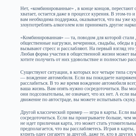
Нет, «комбинированные» , в конце концов, перестают 
хватает, остается даже в процессе курения. В этом‑то
вам необходима поддержка, оказывается, что вы уже 
злоупотреблять алкоголем или принимать другие нарко
«Комбинированная» — та, поводом для которой стали 
общественные нагрузки, вечеринки, свадьбы, обеды в
вызывают стресс и расслабляют. На первый взгляд это
Любая форма участия в общественной жизни может выз
хотите получить от них удовольствие и полностью рас
Существуют ситуации, в которых все четыре типа слу
— вождение автомобиля. Если вы покидаете напряженн
расслабиться. В то же время вождение автомобиля всег
ваша жизнь. Вам опять нужно сосредоточиться. Вы може
они подсознательны, не означает, что их нет. А если 
движение по автостраде, вы можете испытывать скуку.
Другой классический пример — игра в карты. Если вы
сосредоточиться. Если вы проигрываете больше, чем м
не идет приличная карта, это может стать утомительным
предполагается, что вы расслабляетесь. Играя в карты
курить одну сигарету за другой, даже те, кто в други