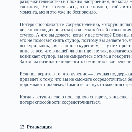
раздражительностью и плохим настроением, но когда 
сложном, . Но экзамены я сдал и не помню, чтобы в то
момента, меня это уже не беспокоило.
Потеря способности к сосредоточению, которую испыт
деле происходит не из‑за физических болей отвыкания 
ступор. А что вы делаете, когда у вас ступор? Если вы
это не помогает снять ступор, поэтому вы делаете то,
вы курильщик, , вызванного курением, — у них просто 
вина за все, что в вашей жизни идет не так, возлагаетс
возникает ступор, вы не смиряетесь с этим, а говорит
Затем вы начинаете подвергать сомнению свое решение
Если вы верите в то, что курение — лучшая поддержк
приведет к тому, что вы не сможете сосредоточиться б
порождают проблему. Помните: от мук отвыкания стра
Когда я затушил свою последнюю сигарету, я перешел за
потери способности сосредоточиваться.
12. Релаксация