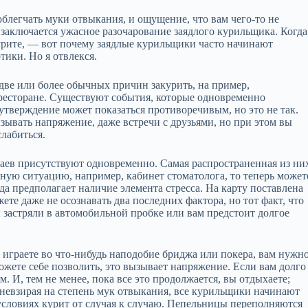
облегчать муки отвыкания, и ощущение, что вам чего‑то не
 и заключается ужасное разочарование заядлого курильщика. Когда
курите, — вот почему заядлые курильщики часто начинают
тики. Но я отвлекся.
две или более обычных причин закурить, на пример,
 ресторане. Существуют события, которые одновременно
 утверждение может показаться противоречивым, но это не так.
ывать напряжение, даже встречи с друзьями, но при этом вы
слабиться.
чаев присутствуют одновременно. Самая распространенная из ни
ую ситуацию, например, кабинет стоматолога, то теперь может
да предполагает наличие элемента стресса. На карту поставлена
те даже не осознавать два последних фактора, но тот факт, что
вы застряли в автомобильной пробке или вам предстоит долгое
 играете во что‑нибудь наподобие бриджа или покера, вам нужн
ожете себе позволить, это вызывает напряжение. Если вам долго
. И, тем не менее, пока все это продолжается, вы отдыхаете;
, невзирая на степень мук отвыкания, все курильщики начинают
х условиях курит от случая к случаю. Пепельницы переполняются