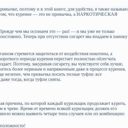
ривычке, поэтому и в этой книге, для удобства, я также называю
о том, что курение — это не привычка, а НАРКОТИЧЕСКАЯ
Прежде чем мы осознаем это — раз! — и мы уже не только
постоянно. Теперь при отсутствии сигарет мы впадаем в панику
анизм стремится защититься от воздействия никотина, а
 короткого периода курения перестает полностью облегчать
здает. Поэтому, закуривая сигарету, вы чувствуете себя лучше,
витесь более нервным и напряженным даже в процессе курения,
е нелепее, чем привычка носить тесные туфли: все
аже тогда, когда туфли сняты.
ная причина, по которой каждый курильщик продолжает курить,
м в чреве. Время от времени всякий курильщик должен его
правило можно выявить четыре типа случаев или их комбинации:
оложности!