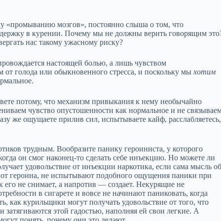
у «промыванию мозгов», постоянно слыша о том, что
ддержку в курении. Почему мы не должны верить говорящим это
вергать нас такому ужасному риску?
опровождается настоящей болью, а лишь чувством
 от голода или обыкновенного стресса, и поскольку мы
хотим
рмальное.
свете потому, что механизм привыкания к нему необычайно
цениваем чувство опустошенности как нормальное и не связывае
разу же ощущаете прилив сил, испытываете кайф, расслабляетесь
котиков трудным. Вообразите панику героиниста, у которого
 когда он смог наконец‑то сделать себе инъекцию. Но можете ли
олучает удовольствие от инъекции наркотика, если сама мысль о
е от героина, не испытывают подобного ощущения паники при
к его не снимает, а напротив — создает. Некурящие не
ебности в сигарете и вовсе не начинают паниковать, когда
ть, как курильщики могут получать удовольствие от того, что
и затягиваются этой гадостью, наполняя ей свои легкие. А
могут понять, почему они это делают.