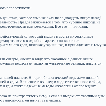
тивоположности!
 действие, которое само же оказывало двадцать минут назад?
реальность? Правда заключается в том, что курение никогда не
осредоточенности или релаксации. Все это — иллюзии.
одействующий яд, который входит в состав инсектицидов
ержащаяся всего в одной сигарете, если ввести ее
держит много ядов, включая угарный газ, и принадлежит к тому ж
ли сигары, имейте в виду, что сказанное в данной книге
ержащим веществам, включая жевательные резинки, пластыри,
а нашей планете. Ни один биологический вид, даже низший
—
ей и ядом. В течение тысяч лет, в ходе естественного отбора,
 и яд, а также надежные методы избавления от последних.
 пока не пристрастятся к нему. Если вы выдохнете табачный дым
 зависимость, он начнет ть и чихать.