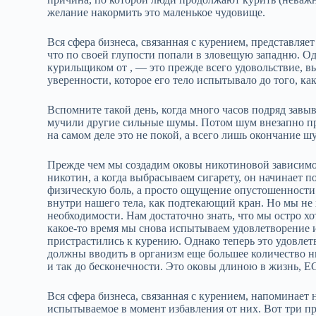
желание накормить это маленькое чудовище.
Вся сфера бизнеса, связанная с курением, представляе
что по своей глупости попали в зловещую западню. Од
курильщиком от , — это прежде всего удовольствие, в
уверенности, которое его тело испытывало до того, ка
Вспомните такой день, когда много часов подряд завы
мучили другие сильные шумы. Потом шум внезапно пре
на самом деле это не покой, а всего лишь окончание ш
Прежде чем мы создадим оковы никотиновой зависимос
никотин, а когда выбрасываем сигарету, он начинает 
физическую боль, а просто ощущение опустошенности.
внутри нашего тела, как подтекающий кран. Но мы не 
необходимости. Нам достаточно знать, что мы остро хот
какое‑то время мы снова испытываем удовлетворение и 
пристрастились к курению. Однако теперь это удовлет
должны вводить в организм еще большее количество ни
и так до бесконечности. Это оковы длиною в жизн
Вся сфера бизнеса, связанная с курением, напоминает
испытываемое в момент избавления от них. Вот три п