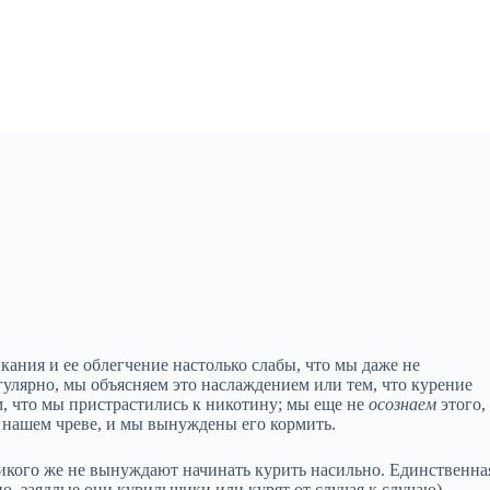
кания и ее облегчение настолько слабы, что мы даже не
гулярно, мы объясняем это наслаждением или тем, что курение
м, что мы пристрастились к никотину; мы еще не
осознаем
этого,
 нашем чреве, и мы вынуждены его кормить.
икого же не вынуждают начинать курить насильно. Единственна
о, заядлые они курильщики или курят от случая к случаю) —