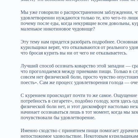
Мы уже говорили о распространенном заблуждении, что
удовлетворении нуждаются только те, кто чего‑то ли
почему после еды, когда некурящие всем довольны, ку
маленькое никотиновое чудовище?
Эту тему нам придется разобрать подробнее. Основная
курильщики верят, что отказываются от реального удо
что бросая курить вы ни от чего не отказываетесь.
Лучший способ осознать коварство этой западни — сра
что проголодаемся между приемами пищи. Только в сл
совсем нет физической боли, просто чувство опустоше
поесть». Сам же процесс удовлетворения голода — оч
С курением происходит почти то же самое. Ощущение 
потребность в сигарете», подобно голоду, хотя здесь од
физической боли нет, и этот дискомфорт настолько не
начинает осознаваться лишь в тот момент, когда мы зах
почувствовали бы удовлетворение.
Именно сходство с принятием пищи помогает дурачить 
непостижимое удовольствие. Некоторым курильщикам о