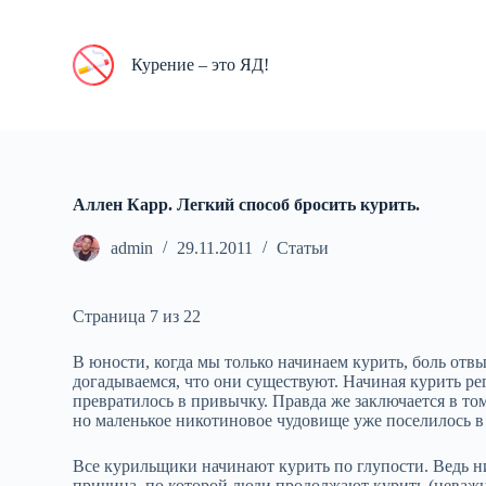
П
е
р
Курение – это ЯД!
е
й
т
и
к
с
у
Аллен Карр. Легкий способ бросить курить.
т
и
admin
29.11.2011
Статьи
Страница 7 из 22
В юности, когда мы только начинаем курить, боль отвы
догадываемся, что они существуют. Начиная курить ре
превратилось в привычку. Правда же заключается в то
но маленькое никотиновое чудовище уже поселилось в
Все курильщики начинают курить по глупости. Ведь н
причина, по которой люди продолжают курить (неважн