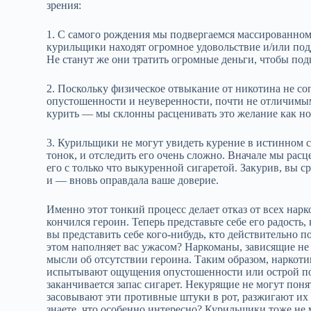
зрения:
1. С самого рождения мы подвергаемся массированном
курильщики находят огромное удовольствие и/или по
Не станут же они тратить огромные деньги, чтобы под
2. Поскольку физическое отвыкание от никотина не с
опустошенности и неуверенности, почти не отличимым
курить — мы склонны расценивать это желание как но
3. Курильщики не могут увидеть курение в истинном 
тонок, и отследить его очень сложно. Вначале мы рас
его с только что выкуренной сигаретой. Закурив, вы с
и — вновь оправдала ваше доверие.
Именно этот тонкий процесс делает отказ от всех нар
кончился героин. Теперь представьте себе его радость,
вы представить себе кого‑нибудь, кто действительно п
этом наполняет вас ужасом? Наркоманы, зависящие н
мысли об отсутствии героина. Таким образом, наркоти
испытывают ощущения опустошенности или острой потр
заканчивается запас сигарет. Некурящие не могут поня
засовывают эти противные штуки в рот, разжигают их 
знаете, что особенно интересно? Курильщики тоже не 