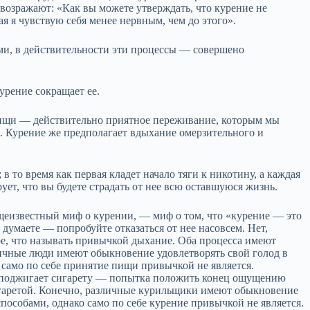
возражают: «Как вы можете утверждать, что курение не
я я чувствую себя менее нервным, чем до этого».
ми, в действительности эти процессы — совершено
урение сокращает ее.
 пищи — действительно приятное переживание, которым мы
. Курение же предполагает вдыхание омерзительного и
 в то время как первая кладет начало тяги к никотину, а каждая
ует, что вы будете страдать от нее всю оставшуюся жизнь.
щеизвестный миф о курении, — миф о том, что «курение — это
умаете — попробуйте отказаться от нее насовсем. Нет,
е, что называть привычкой дыхание. Оба процесса имеют
ичные люди имеют обыкновение удовлетворять свой голод в
 само по себе принятие пищи привычкой не является.
 поджигает сигарету — попытка положить конец ощущению
гаретой. Конечно, различные курильщики имеют обыкновение
пособами, однако само по себе курение привычкой не является.