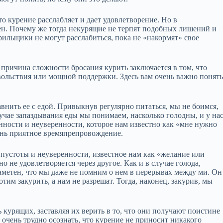
 курение расслабляет и дает удовлетворение. Но в
шен. Почему же тогда некурящие не терпят подобных лишений и
рильщики не могут расслабиться, пока не «накормят» свое
 причина сложности бросания курить заключается в том, что
вольствия или мощной поддержки. Здесь вам очень важно понять
внить ее с едой. Привыкнув регулярно питаться, мы не боимся,
учае запаздывания еды мы понимаем, насколько голодны, и у на
нности и неуверенности, которое нам известно как «мне нужно
ень приятное времяпрепровождение.
пустоты и неуверенности, известное нам как «желание или
но не удовлетворяется через другое. Как и в случае голода,
заметен, что мы даже не помним о нем в перерывах между ми. Он
отим закурить, а нам не разрешат. Тогда, наконец, закурив, мы
курящих, заставляя их верить в то, что они получают поистине
чень трудно осознать, что курение не приносит никакого