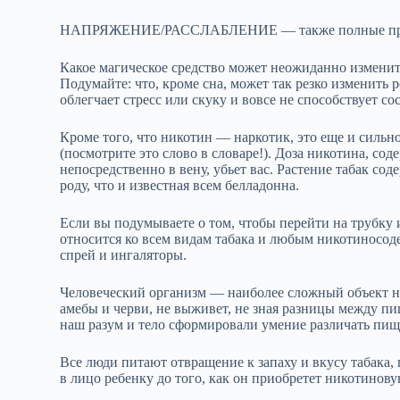
НАПРЯЖЕНИЕ/РАССЛАБЛЕНИЕ — также полные про
Какое магическое средство может неожиданно изменить
Подумайте: что, кроме сна, может так резко изменить 
облегчает стресс или скуку и вовсе не способствует с
Кроме того, что никотин — наркотик, это еще и сильн
(посмотрите это слово в словаре!). Доза никотина, сод
непосредственно в вену, убьет вас. Растение табак со
роду, что и известная всем белладонна.
Если вы подумываете о том, чтобы перейти на трубку и
относится ко всем видам табака и любым никотиносод
спрей и ингаляторы.
Человеческий организм — наиболее сложный объект н
амебы и черви, не выживет, не зная разницы между пищ
наш разум и тело сформировали умение различать пищу
Все люди питают отвращение к запаху и вкусу табака,
в лицо ребенку до того, как он приобретет никотиновую