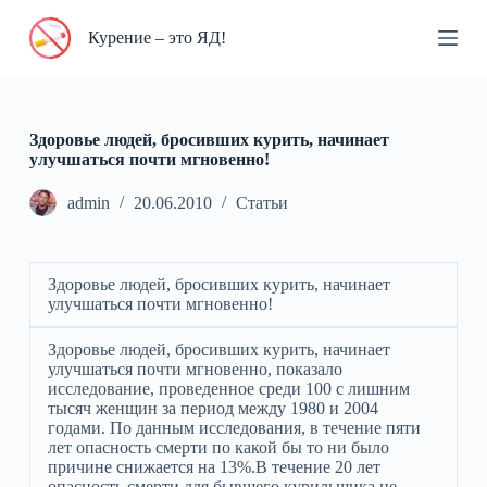
П
Курение – это ЯД!
е
р
е
й
т
и
Здоровье людей, бросивших курить, начинает
к
улучшаться почти мгновенно!
с
у
admin
20.06.2010
Статьи
т
и
Здоровье людей, бросивших курить, начинает
улучшаться почти мгновенно!
Здоровье людей, бросивших курить, начинает
улучшаться почти мгновенно, показало
исследование, проведенное среди 100 с лишним
тысяч женщин за период между 1980 и 2004
годами. По данным исследования, в течение пяти
лет опасность смерти по какой бы то ни было
причине снижается на 13%.В течение 20 лет
опасность смерти для бывшего курильщика не