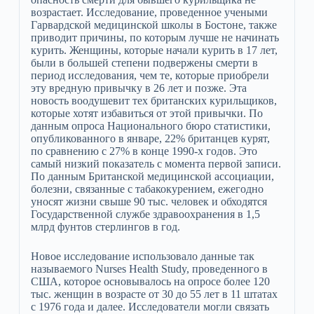
возрастает. Исследование, проведенное учеными
Гарвардской медицинской школы в Бостоне, также
приводит причины, по которым лучше не начинать
курить. Женщины, которые начали курить в 17 лет,
были в большей степени подвержены смерти в
период исследования, чем те, которые приобрели
эту вредную привычку в 26 лет и позже. Эта
новость воодушевит тех британских курильщиков,
которые хотят избавиться от этой привычки. По
данным опроса Национального бюро статистики,
опубликованного в январе, 22% британцев курят,
по сравнению с 27% в конце 1990-х годов. Это
самый низкий показатель с момента первой записи.
По данным Британской медицинской ассоциации,
болезни, связанные с табакокурением, ежегодно
уносят жизни свыше 90 тыс. человек и обходятся
Государственной службе здравоохранения в 1,5
млрд фунтов стерлингов в год.
Новое исследование использовало данные так
называемого Nurses Health Study, проведенного в
США, которое основывалось на опросе более 120
тыс. женщин в возрасте от 30 до 55 лет в 11 штатах
с 1976 года и далее. Исследователи могли связать