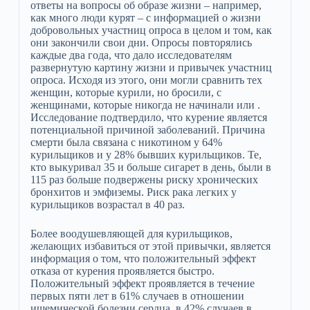
ответы на вопросы об образе жизни – например,
как много люди курят – с информацией о жизни
добровольных участниц опроса в целом и том, как
они закончили свои дни. Опросы повторялись
каждые два года, что дало исследователям
развернутую картину жизни и привычек участниц
опроса. Исходя из этого, они могли сравнить тех
женщин, которые курили, но бросили, с
женщинами, которые никогда не начинали или .
Исследование подтвердило, что курение является
потенциальной причиной заболеваний. Причина
смерти была связана с никотином у 64%
курильщиков и у 28% бывших курильщиков. Те,
кто выкуривал 35 и больше сигарет в день, были в
115 раз больше подвержены риску хронических
бронхитов и эмфиземы. Риск рака легких у
курильщиков возрастал в 40 раз.
Более воодушевляющей для курильщиков,
желающих избавиться от этой привычки, является
информация о том, что положительный эффект
отказа от курения проявляется быстро.
Положительный эффект проявляется в течение
первых пяти лет в 61% случаев в отношении
ишемической болезни сердца, в 42% случаев в