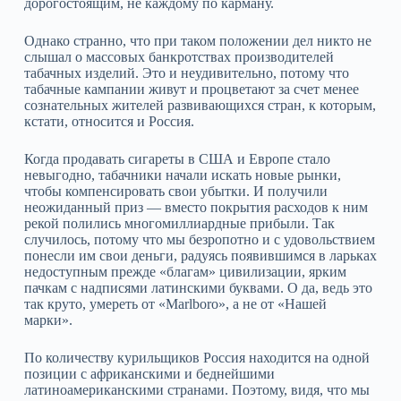
дорогостоящим, не каждому по карману.
Однако странно, что при таком положении дел никто не
слышал о массовых банкротствах производителей
табачных изделий. Это и неудивительно, потому что
табачные кампании живут и процветают за счет менее
сознательных жителей развивающихся стран, к которым,
кстати, относится и Россия.
Когда продавать сигареты в США и Европе стало
невыгодно, табачники начали искать новые рынки,
чтобы компенсировать свои убытки. И получили
неожиданный приз — вместо покрытия расходов к ним
рекой полились многомиллиардные прибыли. Так
случилось, потому что мы безропотно и с удовольствием
понесли им свои деньги, радуясь появившимся в ларьках
недоступным прежде «благам» цивилизации, ярким
пачкам с надписями латинскими буквами. О да, ведь это
так круто, умереть от «Marlboro», а не от «Нашей
марки».
По количеству курильщиков Россия находится на одной
позиции с африканскими и беднейшими
латиноамериканскими странами. Поэтому, видя, что мы