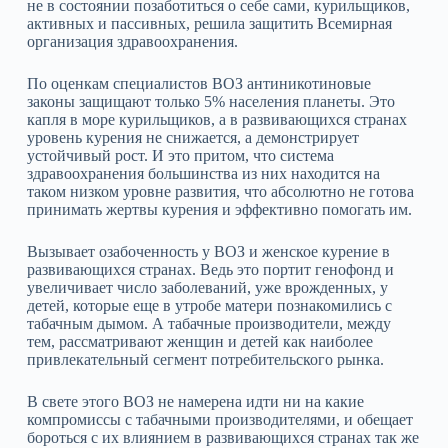
не в состоянии позаботиться о себе сами, курильщиков,
активных и пассивных, решила защитить Всемирная
организация здравоохранения.
По оценкам специалистов ВОЗ антиникотиновые
законы защищают только 5% населения планеты. Это
капля в море курильщиков, а в развивающихся странах
уровень курения не снижается, а демонстрирует
устойчивый рост. И это притом, что система
здравоохранения большинства из них находится на
таком низком уровне развития, что абсолютно не готова
принимать жертвы курения и эффективно помогать им.
Вызывает озабоченность у ВОЗ и женское курение в
развивающихся странах. Ведь это портит генофонд и
увеличивает число заболеваний, уже врожденных, у
детей, которые еще в утробе матери познакомились с
табачным дымом. А табачные производители, между
тем, рассматривают женщин и детей как наиболее
привлекательный сегмент потребительского рынка.
В свете этого ВОЗ не намерена идти ни на какие
компромиссы с табачными производителями, и обещает
бороться с их влиянием в развивающихся странах так же