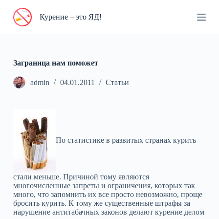
П
Курение – это ЯД!
е
р
е
й
т
и
Заграница нам поможет
к
с
admin
04.01.2011
Статьи
у
т
и
По статистике в развитых странах курить
стали меньше. Причиной тому являются
многочисленные запреты и ограничения, которых так
много, что запомнить их все просто невозможно, проще
бросить курить. К тому же существенные штрафы за
нарушение антитабачных законов делают курение делом