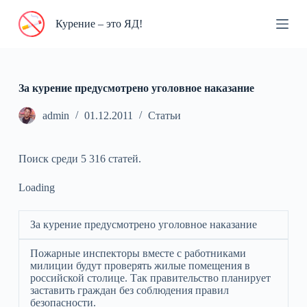
П
Курение – это ЯД!
е
р
е
й
т
и
За курение предусмотрено уголовное наказание
к
с
admin
01.12.2011
Статьи
у
т
и
Поиск среди 5 316 статей.
Loading
За курение предусмотрено уголовное наказание
Пожарные инспекторы вместе с работниками
милиции будут проверять жилые помещения в
российской столице. Так правительство планирует
заставить граждан без соблюдения правил
безопасности.