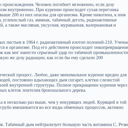
 происхождения. Человек погибнет мгновенно, если дозу
низм внутривенно. При курении происходит сухая перегонка
 Свыше 200 из них опасны для организма. Кроме никотина, к ним
), углекислый газ, аммиак, табачный деготь, радиоактивные
й, а также масляная, уксусная, муравьиная, валериановая и
ых листьев в 1964 г. радиоактивный изотоп полоний‑210. Учены
ется в организме. Под его действием происходит онкопревращени
ак как мог нанести серьезный удар по табачной промышленности
акую же дозу радиации, как если бы ему сделали 200
ческий процесс. Любое, даже минимальное курение вредно для
 людей, постоянно вдыхающих дым сигарет, клетки слизистой
воей внутренней структуры. Полное прекращение курения через
ных клеток эпителия бронхиального дерева.
 в несколько раз выше, чем у некурящих людей. Курящий в той
 грубо вмешивается во все виды обменных процессов, активно
в. Табачный дым нейтрализует большую часть витамина С. Резк