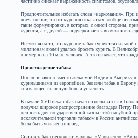
частично снижает выраженность симптомов, обусловле
Предпочтительнее избегать слова «наркомания». При 
впечатление, что от курения отказаться вообще невозм
такие формулировки, в которых, с одной стороны, при
курения, а с другой — подчеркивается возможность сде
Несмотря на то, что курение табака является сильной
миллионам людей удалось бросить курить. В Великобр
примерно на 10 млн. человек. А это означает, что каж
Происхождение табака
Попав нечаянно вместо желаемой Индии в Америку в 
курильщиками из европейцев. Завезли табак в Европу 
снимающее головную боль и усталость.
В начале XVII века табак начал возделываться в Голла
получил широкое распространение благодаря Петру Пе
ценность для государственной казны этой пагубной пр
исключительной торговли табаком в России английско
была быть уплачена вперед.
Сортов табака несколько: махорка, «Мэриленд», «Вирд