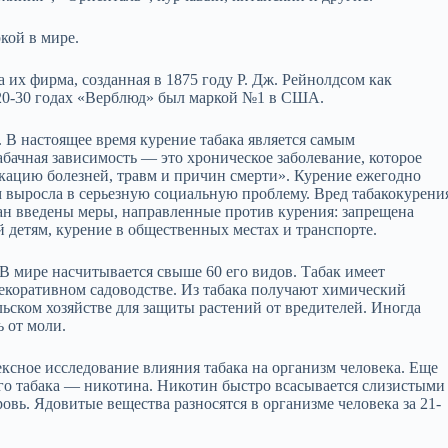
кой в мире.
 их фирма, созданная в 1875 году Р. Дж. Рейнолдсом как
 20-30 годах «Верблюд» был маркой №1 в США.
 В настоящее время курение табака является самым
бачная зависимость — это хроническое заболевание, которое
ацию болезней, травм и причин смерти». Курение ежегодно
м выросла в серьезную социальную проблему. Вред табакокурени
тран введены меры, направленные против курения: запрещена
 детям, курение в общественных местах и транспорте.
В мире насчитывается свыше 60 его видов. Табак имеет
декоративном садоводстве. Из табака получают химический
ьском хозяйстве для защиты растений от вредителей. Иногда
 от моли.
ксное исследование влияния табака на организм человека. Еще
го табака — никотина. Никотин быстро всасывается слизистыми
овь. Ядовитые вещества разносятся в организме человека за 21-