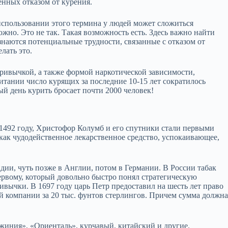
нных отказом от курения.
использовании этого термина у людей может сложиться
ожно. Это не так. Такая возможность есть. Здесь важно найти
знаются потенциальные трудности, связанные с отказом от
лать это.
 привычкой, а также формой наркотической зависимости,
итании число курящих за последние 10-15 лет сократилось
дый день курить бросает почти 2000 человек!
1492 году, Христофор Колумб и его спутники стали первыми
как чудодейственное лекарственное средство, успокаивающее,
ндии, чуть позже в Англии, потом в Германии. В России табак
рвому, который довольно быстро понял стратегическую
ивычки. В 1697 году царь Петр предоставил на шесть лет право
й компании за 20 тыс. фунтов стерлингов. Причем сумма должн
жиния», «Ориенталь», курчавый, китайский и другие.