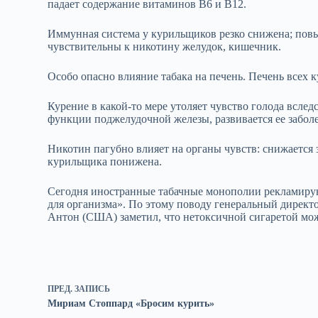
падает содержание витаминов В6 и В12.
Иммунная система у курильщиков резко снижена; повы
чувствительны к никотину желудок, кишечник.
Особо опасно влияние табака на печень. Печень всех 
Курение в какой‑то мере утоляет чувство голода всле
функции поджелудочной железы, развивается ее забол
Никотин пагубно влияет на органы чувств: снижается 
курильщика понижена.
Сегодня иностранные табачные монополии рекламирую
для организма». По этому поводу генеральный директ
Антон (США) заметил, что нетоксичной сигаретой может
ПРЕД.
ЗАПИСЬ
Мириам Стоппард «Бросим курить»