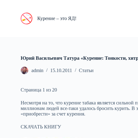
П
е
р
Курение – это ЯД!
е
й
т
и
к
с
у
Юрий Васильевич Татура «Курение: Тонкости, хитр
т
и
admin
15.10.2011
Статьи
Страница 1 из 20
Несмотря на то, что курение табака является сильной
миллионам людей все‑таки удалось бросить курить. В
«приобрести» за счет курения.
СКАЧАТЬ КНИГУ