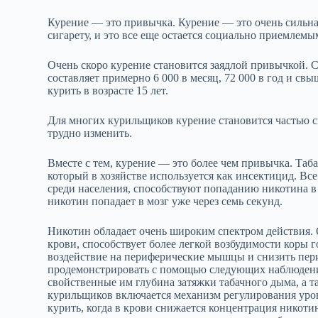
Курение — это привычка. Курение — это очень сильна
сигарету, и это все еще остается социально приемлемы
Очень скоро курение становится заядлой привычкой. С
составляет примерно 6 000 в месяц, 72 000 в год и св
курить в возрасте 15 лет.
Для многих курильщиков курение становится частью св
трудно изменить.
Вместе с тем, курение — это более чем привычка. Таб
который в хозяйстве используется как инсектицид. Вс
среди населения, способствуют попаданию никотина в
никотин попадает в мозг уже через семь секунд.
Никотин обладает очень широким спектром действия. 
крови, способствует более легкой возбудимости коры г
воздействие на периферические мышцы и снизить пер
продемонстрировать с помощью следующих наблюдени
свойственные им глубина затяжки табачного дыма, а т
курильщиков включается механизм регулирования уров
курить, когда в крови снижается концентрация никотин