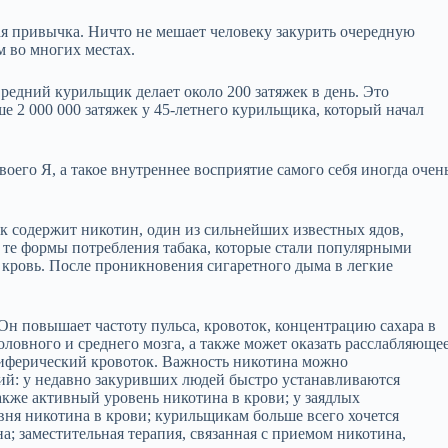
я привычка. Ничто не мешает человеку закурить очередную
м во многих местах.
редний курильщик делает около 200 затяжек в день. Это
ыше 2 000 000 затяжек у 45‑летнего курильщика, который начал
оего Я, а такое внутреннее восприятие самого себя иногда очен
ак содержит никотин, один из сильнейших известных ядов,
е те формы потребления табака, которые стали популярными
 кровь. После проникновения сигаретного дыма в легкие
Он повышает частоту пульса, кровоток, концентрацию сахара в
оловного и среднего мозга, а также может оказать расслабляюще
иферический кровоток. Важность никотина можно
й: у недавно закуривших людей быстро устанавливаются
акже активный уровень никотина в крови; у заядлых
ня никотина в крови; курильщикам больше всего хочется
а; заместительная терапия, связанная с приемом никотина,