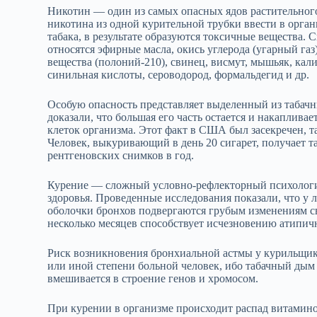
Никотин — один из самых опасных ядов растительного
никотина из одной курительной трубки ввести в орга
табака, в результате образуются токсичные вещества.
относятся эфирные масла, окись углерода (угарный газ
вещества (полоний‑210), свинец, висмут, мышьяк, кали
синильная кислоты, сероводород, формальдегид и др.
Особую опасность представляет выделенный из табачн
доказали, что большая его часть остается и накаплива
клеток организма. Этот факт в США был засекречен, т
Человек, выкуривающий в день 20 сигарет, получает т
рентгеновских снимков в год.
Курение — сложный условно‑рефлекторный психологи
здоровья. Проведенные исследования показали, что у
оболочки бронхов подвергаются грубым изменениям с
несколько месяцев способствует исчезновению атипич
Риск возникновения бронхиальной астмы у курильщика
или иной степени больной человек, ибо табачный дым
вмешивается в строение генов и хромосом.
При курении в организме происходит распад витамино