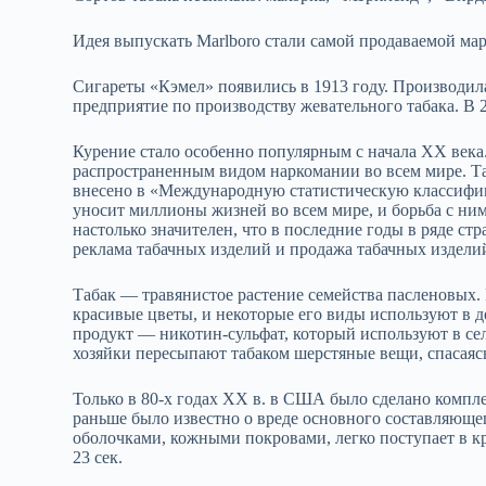
Идея выпускать Marlboro стали самой продаваемой мар
Сигареты «Кэмел» появились в 1913 году. Производила
предприятие по производству жевательного табака. В
Курение стало особенно популярным с начала ХХ века.
распространенным видом наркомании во всем мире. Та
внесено в «Международную статистическую классифик
уносит миллионы жизней во всем мире, и борьба с ни
настолько значителен, что в последние годы в ряде с
реклама табачных изделий и продажа табачных изделий
Табак — травянистое растение семейства пасленовых. 
красивые цветы, и некоторые его виды используют в 
продукт — никотин‑сульфат, который используют в сел
хозяйки пересыпают табаком шерстяные вещи, спасаясь
Только в 80‑х годах ХХ в. в США было сделано компле
раньше было известно о вреде основного составляюще
оболочками, кожными покровами, легко поступает в кр
23 сек.