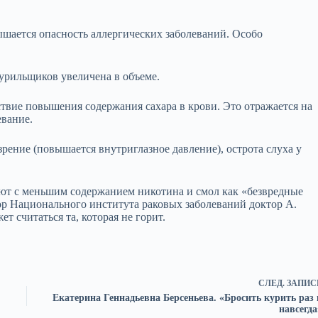
шается опасность аллергических заболеваний. Особо
курильщиков увеличена в объеме.
дствие повышения содержания сахара в крови. Это отражается на
евание.
зрение (повышается внутриглазное давление), острота слуха у
т с меньшим содержанием никотина и смол как «безвредные
ор Национального института раковых заболеваний доктор А.
 считаться та, которая не горит.
СЛЕД.
ЗАПИС
Екатерина Геннадьевна Берсеньева. «Бросить курить раз 
навсегда