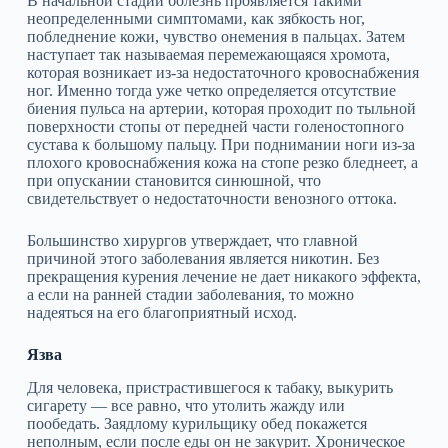
В начальной стадии болезнь проявляется такими
неопределенными симптомами, как зябкость ног,
побледнение кожи, чувство онемения в пальцах. Затем
наступает так называемая перемежающаяся хромота,
которая возникает из‑за недостаточного кровоснабжения
ног. Именно тогда уже четко определяется отсутствие
биения пульса на артерии, которая проходит по тыльной
поверхности стопы от передней части голеностопного
сустава к большому пальцу. При поднимании ноги из‑за
плохого кровоснабжения кожа на стопе резко бледнеет, а
при опускании становится синюшной, что
свидетельствует о недостаточности венозного оттока.
Большинство хирургов утверждает, что главной
причиной этого заболевания является никотин. Без
прекращения курения лечение не дает никакого эффекта,
а если на ранней стадии заболевания, то можно
надеяться на его благоприятный исход.
Язва
Для человека, пристрастившегося к табаку, выкурить
сигарету — все равно, что утолить жажду или
пообедать. Заядлому курильщику обед покажется
неполным, если после еды он не закурит. Хроническое