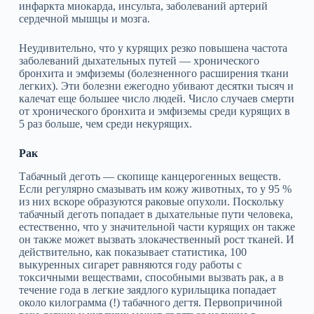
инфаркта миокарда, инсульта, заболеваний артерий
сердечной мышцы и мозга.
Неудивительно, что у курящих резко повышена частота
заболеваний дыхательных путей — хронического
бронхита и эмфиземы (болезненного расширения ткани
легких). Эти болезни ежегодно убивают десятки тысяч и
калечат еще большее число людей. Число случаев смерти
от хронического бронхита и эмфиземы среди курящих в
5 раз больше, чем среди некурящих.
Рак
Табачный деготь — скопище канцерогенных веществ.
Если регулярно смазывать им кожу животных, то у 95 %
из них вскоре образуются раковые опухоли. Поскольку
табачный деготь попадает в дыхательные пути человека,
естественно, что у значительной части курящих он также
он также может вызвать злокачественный рост тканей. И
действительно, как показывает статистика, 100
выкуренных сигарет равняются году работы с
токсичными веществами, способными вызвать рак, а в
течение года в легкие заядлого курильщика попадает
около килограмма (!) табачного дегтя. Первопричиной