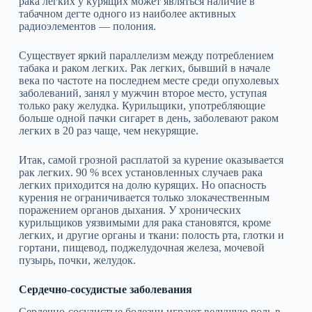
рака легких у курящих может являться наличие в
табачном дегте одного из наиболее активных
радиоэлементов — полония.
Существует яркий параллелизм между потреблением
табака и раком легких. Рак легких, бывший в начале
века по частоте на последнем месте среди опухолевых
заболеваний, занял у мужчин второе место, уступая
только раку желудка. Курильщики, употребляющие
больше одной пачки сигарет в день, заболевают раком
легких в 20 раз чаще, чем некурящие.
Итак, самой грозной расплатой за курение оказывается
рак легких. 90 % всех установленных случаев рака
легких приходится на долю курящих. Но опасность
курения не ограничивается только злокачественным
поражением органов дыхания. У хронических
курильщиков уязвимыми для рака становятся, кроме
легких, и другие органы и ткани: полость рта, глотки и
гортани, пищевод, поджелудочная железа, мочевой
пузырь, почки, желудок.
Сердечно‑сосудистые заболевания
Сердечно‑сосудистые болезни играют ведущую роль в