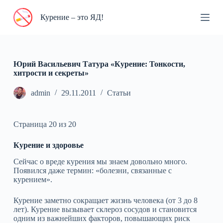
П
Курение – это ЯД!
е
р
е
й
т
и
Юрий Васильевич Татура «Курение: Тонкости,
к
хитрости и секреты»
с
у
admin
29.11.2011
Статьи
т
и
Страница 20 из 20
Курение и здоровье
Сейчас о вреде курения мы знаем довольно много.
Появился даже термин: «болезни, связанные с
курением».
Курение заметно сокращает жизнь человека (от 3 до 8
лет). Курение вызывает склероз сосудов и становится
одним из важнейших факторов, повышающих риск