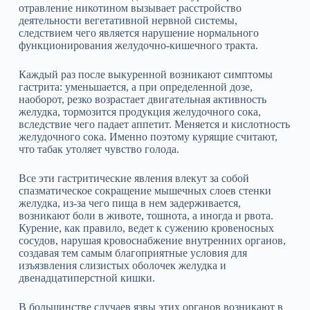
отравление никотином вызывает расстройство
деятельности вегетативной нервной системы,
следствием чего является нарушение нормального
функционирования желудочно‑кишечного тракта.
Каждый раз после выкуренной возникают симптомы
гастрита: уменьшается, а при определенной дозе,
наоборот, резко возрастает двигательная активность
желудка, тормозится продукция желудочного сока,
вследствие чего падает аппетит. Меняется и кислотность
желудочного сока. Именно поэтому курящие считают,
что табак утоляет чувство голода.
Все эти гастритические явления влекут за собой
спазматическое сокращение мышечных слоев стенки
желудка, из‑за чего пища в нем задерживается,
возникают боли в животе, тошнота, а иногда и рвота.
Курение, как правило, ведет к сужению кровеносных
сосудов, нарушая кровоснабжение внутренних органов,
создавая тем самым благоприятные условия для
изъязвления слизистых оболочек желудка и
двенадцатиперстной кишки.
В большинстве случаев язвы этих органов возникают в