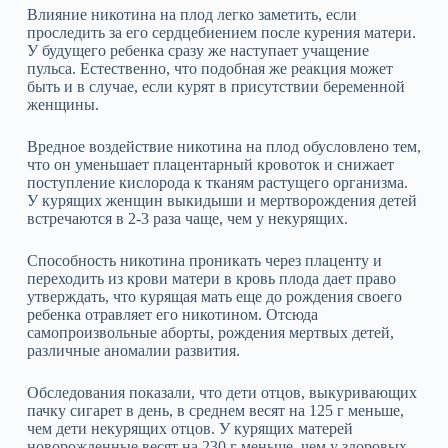
Влияние никотина на плод легко заметить, если
проследить за его сердцебиением после курения матери.
У будущего ребенка сразу же наступает учащение
пульса. Естественно, что подобная же реакция может
быть и в случае, если курят в присутствии беременной
женщины.
Вредное воздействие никотина на плод обусловлено тем,
что он уменьшает плацентарный кровоток и снижает
поступление кислорода к тканям растущего организма.
У курящих женщин выкидыши и мертворождения детей
встречаются в 2‑3 раза чаще, чем у некурящих.
Способность никотина проникать через плаценту и
переходить из крови матери в кровь плода дает право
утверждать, что курящая мать еще до рождения своего
ребенка отравляет его никотином. Отсюда
самопроизвольные аборты, рождения мертвых детей,
различные аномалии развития.
Обследования показали, что дети отцов, выкуривающих
пачку сигарет в день, в среднем весят на 125 г меньше,
чем дети некурящих отцов. У курящих матерей
новорожденные весят на 230 г меньше, чем у здоровых