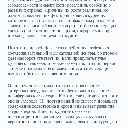
заболеваемости и смертности населения, особенно в
развитых странах. Причины их роста различны, но
одним из важнейших факторов является курение,
которое в связи с этим называют фактором риска. Это
значит, что риск заболеть и умереть от болезни сердца и
сосудов (гипертония, стенокардия, инфаркт миокарда,
инсульт) выше, если человек курит.
Никотин в первой фазе своего действия возбуждает
сосудодвигательный и дыхательный центры, во второй
фазе наоборот угнетает их. Если прощупать пульс
курящего человека, то можно заметить, что при первой
затяжке происходит его замедление, а затем сердце
начинает биться в учащенном ритме.
Одновременно с этим происходит повышение
артериального давления, что обусловлено сужением
периферических сосудов. К этому следует добавить, что
оксид углерода (II), поступающий из сигарет, повышает
содержание холестерина в крови и вызывает развитие
атеросклероза. В целом курение оказывает
неблагоприятное влияние на сердце: для курящего
вероятность инфаркта вдвое выше, чем для некурящего.