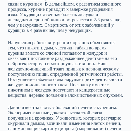
связи с курением. В дальнейшем, с развитием язвенного
процесса, курение приводит к задержке рубцевания
язвы. У курящих язвенная болезнь желудка и
двенадцатиперстной кишки встречается в 2‑3 раза чаще,
чем у некурящих. Смертность от этих заболеваний у
курящих в 4 раза выше, чем у некурящих.
Нарушения работы внутренних органов объясняются
тем, что никотин, дым, частички табака во время
курения вместе со слюной попадают в желудок и
оказывают постоянное раздражающее действие на его
нейросекреторную и моторную активность. Наш
желудочно‑кишечный тракт привык к периодическому
поступлению пищи, определенной ритмичности работы.
Поступление табачного яда нарушает ритм деятельности
желудочно‑кишечного тракта. Поскольку вместе с
никотином в желудок поступают и канцерогенные
вещества, нередко появление злокачественных опухолей.
Давно известна связь заболеваний печени с курением.
Экспериментальные доказательства этой связи
получены на кроликах. У животных, которых регулярно
окуривали дымом, возникали изменения клеток печени,
напоминающие картину цирроза (сморщивания) печени