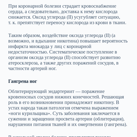
При коронарной болезни страдает кровоснабжение
сердца, а следовательно, доставка к нему кислорода
снижается. Оксид углерода (II) усугубляет ситуацию,
т. к. препятствует переносу кислорода из крови в ткани.
Таким образом, воздействие оксида углерода (II) (а
возможно, и вдыхание никотина) повышает вероятность
инфаркта миокарда у лиц с коронарной
недостаточностью. Систематическое поступление в
организм оксида углерода (II) способствует развитию
атеросклероза, а также других поражений сосудов, в
частности артерий ног.
Гангрена ног
Облитерирующий эндартериит — поражение
кровеносных сосудов нижних конечностей. Решающая
роль в его возникновении принадлежит никотину. В
устах народа такая патология отмечена выражением
«ноги курильщика». Суть заболевания заключается в
сужении и заращении просвета артерии (облитерация),
нарушении питания тканей и их омертвении (гангрена).