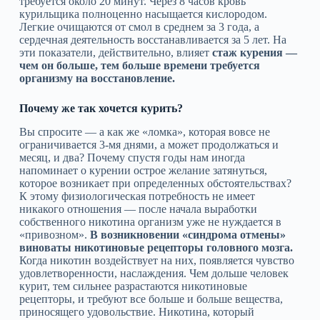
требуется около 20 минут. Через 8 часов кровь
курильщика полноценно насыщается кислородом.
Легкие очищаются от смол в среднем за 3 года, а
сердечная деятельность восстанавливается за 5 лет. На
эти показатели, действительно, влияет
стаж курения —
чем он больше, тем больше времени требуется
организму на восстановление.
Почему же так хочется курить?
Вы спросите — а как же «ломка», которая вовсе не
ограничивается 3-мя днями, а может продолжаться и
месяц, и два? Почему спустя годы нам иногда
напоминает о курении острое желание затянуться,
которое возникает при определенных обстоятельствах?
К этому физиологическая потребность не имеет
никакого отношения — после начала выработки
собственного никотина организм уже не нуждается в
«привозном».
В возникновении «синдрома отмены»
виноваты никотиновые рецепторы головного мозга.
Когда никотин воздействует на них, появляется чувство
удовлетворенности, наслаждения. Чем дольше человек
курит, тем сильнее разрастаются никотиновые
рецепторы, и требуют все больше и больше вещества,
приносящего удовольствие. Никотина, который