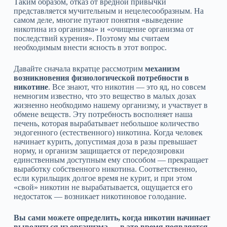
Таким образом, отказ от вредной привычки
представляется мучительным и нецелесообразным. На
самом деле, многие путают понятия «выведение
никотина из организма» и «очищение организма от
последствий курения». Поэтому мы считаем
необходимым внести ясность в этот вопрос.
Давайте сначала вкратце рассмотрим
механизм
возникновения физиологической потребности в
никотине
. Все знают, что никотин — это яд, но совсем
немногим известно, что это вещество в малых дозах
жизненно необходимо нашему организму, и участвует в
обмене веществ. Эту потребность восполняет наша
печень, которая вырабатывает небольшое количество
эндогенного (естественного) никотина. Когда человек
начинает курить, допустимая доза в разы превышает
норму, и организм защищается от передозировки
единственным доступным ему способом — прекращает
выработку собственного никотина. Соответственно,
если курильщик долгое время не курит, и при этом
«свой» никотин не вырабатывается, ощущается его
недостаток — возникает никотиновое голодание.
Вы сами можете определить, когда никотин начинает
выводиться из организма — в это время появляется