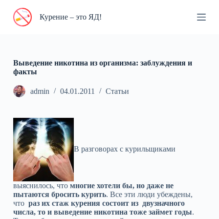
П
Курение – это ЯД!
е
р
е
й
т
и
Выведение никотина из организма: заблуждения и
к
факты
с
у
admin
04.01.2011
Статьи
т
и
В разговорах с курильщиками
выяснилось, что
многие хотели бы, но даже не
пытаются бросить курить
. Все эти люди убеждены,
что
раз их стаж курения состоит из двузначного
числа, то и выведение никотина тоже займет годы
.