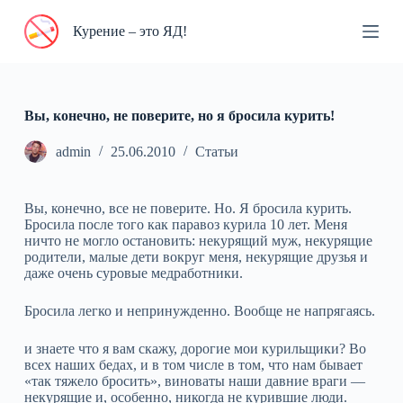
П
Курение – это ЯД!
е
р
е
й
т
и
Вы, конечно, не поверите, но я бросила курить!
к
с
admin
25.06.2010
Статьи
у
т
и
Вы, конечно, все не поверите. Но. Я бросила курить.
Бросила после того как паравоз курила 10 лет. Меня
ничто не могло остановить: некурящий муж, некурящие
родители, малые дети вокруг меня, некурящие друзья и
даже очень суровые медработники.
Бросила легко и непринужденно. Вообще не напрягаясь.
и знаете что я вам скажу, дорогие мои курильщики? Во
всех наших бедах, и в том числе в том, что нам бывает
«так тяжело бросить», виноваты наши давние враги —
некурящие и, особенно, никогда не курившие люди.