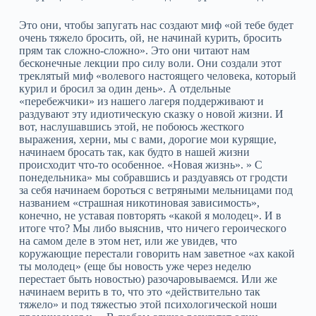
Это они, чтобы запугать нас создают миф «ой тебе будет
очень тяжело бросить, ой, не начинай курить, бросить
прям так сложно-сложно». Это они читают нам
бесконечные лекции про силу воли. Они создали этот
треклятый миф «волевого настоящего человека, который
курил и бросил за один день». А отдельные
«перебежчики» из нашего лагеря поддерживают и
раздувают эту идиотическую сказку о новой жизни. И
вот, наслушавшись этой, не побоюсь жесткого
выражения, херни, мы с вами, дорогие мои курящие,
начинаем бросать так, как будто в нашей жизни
происходит что-то особенное. «Новая жизнь». » С
понедельника» мы собравшись и раздуавясь от гродсти
за себя начинаем бороться с ветряными мельницами под
названием «страшная никотиновая зависимость»,
конечно, не уставая повторять «какой я молодец». И в
итоге что? Мы либо выяснив, что ничего героического
на самом деле в этом нет, или же увидев, что
коружающие перестали говорить нам заветное «ах какой
ты молодец» (еще бы новость уже через неделю
перестает быть новостью) разочаровываемся. Или же
начинаем верить в то, что это «действительно так
тяжело» и под тяжестью этой психологической ноши