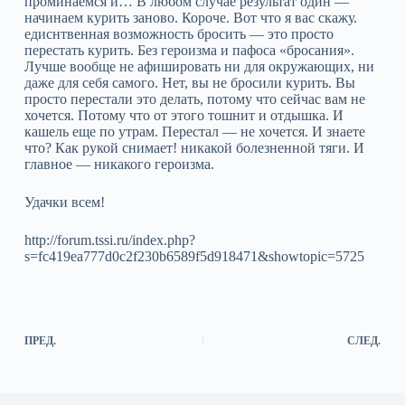
проминаемся и… В любом случае результат один —
начинаем курить заново. Короче. Вот что я вас скажу.
едиснтвенная возможность бросить — это просто
перестать курить. Без героизма и пафоса «бросания».
Лучше вообще не афишировать ни для окружающих, ни
даже для себя самого. Нет, вы не бросили курить. Вы
просто перестали это делать, потому что сейчас вам не
хочется. Потому что от этого тошнит и отдышка. И
кашель еще по утрам. Перестал — не хочется. И знаете
что? Как рукой снимает! никакой болезненной тяги. И
главное — никакого героизма.
Удачки всем!
http://forum.tssi.ru/index.php?
s=fc419ea777d0c2f230b6589f5d918471&showtopic=5725
ПРЕД.
СЛЕД.