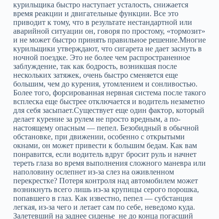
курильщика быстро наступает усталость, снижается
время реакции и двигательные функции. Все это
приводит к тому, что в результате нестандартной или
аварийной ситуации он, говоря по простому, «тормозит»
и не может быстро принять правильное решение.Многие
курильщики утверждают, что сигарета не дает заснуть в
ночной поездке. Это не более чем распространенное
заблуждение, так как бодрость, возникшая после
нескольких затяжек, очень быстро сменяется еще
большим, чем до курения, утомлением и сонливостью.
Более того, форсированная нервная система после такого
всплеска еще быстрее отключается и водитель незаметно
для себя засыпает.Существует еще один фактор, который
делает курение за рулем не просто вредным, а по-
настоящему опасным — пепел. Безобидный в обычной
обстановке, при движении, особенно с открытыми
окнами, он может привести к большим бедам. Как вам
понравится, если водитель вдруг бросит руль и начнет
тереть глаза во время выполнения сложного маневра или
наполовину ослепнет из-за слез на оживленном
перекрестке? Потеря контроля над автомобилем может
возникнуть всего лишь из-за крупицы серого порошка,
попавшего в глаз. Как известно, пепел — субстанция
легкая, из-за чего и летает сам по себе, неведомо куда.
Залетевший на заднее сиденье не до конца погасший