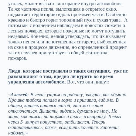
уголек, может вызвать возгорание внутри автомобиля.
Та же частичка пепла, вылетевшая в открытое окно,
поджигает территорию вдоль проезжей части. Особенно
красиво и быстро горит тополиный пух и сухая трава. А
потом мы с волнением наблюдаем в новостях сюжеты о
лесных пожарах, которые пожарные не могут потушить
неделями. Конечно, нельзя утверждать, что их вызывает
только пепел или непотушенная сигарета, выброшенная
из окна в процессе движения, но определенный процент
таких случаев присутствует в общей статистике
пожаров.
Люди, которые пострадали в таких ситуациях, уже не
размышляют о том, вредно ли курить во время
управления автомобилем
. Вот, что они пишут:
«
Алексей
: Выехал утром на работу, закурил, как обычно.
Крошка табака попала в горло и прилипла, видимо. В
общем, кашель начался такой, что мозг стал
отключаться. Дышать, видеть, думать не могу. Не
знаю, как нажал на тормоз и ткнул в аварийку. Только
через 5 минут попустило, отдышался. Теперь
останавливаюсь, даже, если пить хочется. Запомнил
надолго.
»