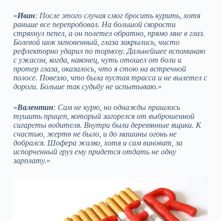
«
Иван
: После этого случая смог бросить курить, хотя
раньше все перепробовал. На большой скорости
стряхнул пепел, а он полетел обратно, прямо мне в глаз.
Болевой шок мгновенный, глаза закрылись, чисто
рефлекторно ударил по тормозу. Дальнейшее вспоминаю
с ужасом, когда, наконец, чуть отошел от боли и
протер глаза, оказалось, что я стою на встречной
полосе. Повезло, что была пустая трасса и не вылетел с
дороги. Больше так судьбу не испытываю.
»
«
Валентин
: Сам не курю, но однажды пришлось
тушить прицеп, который загорелся от выброшенной
сигареты водителя. Внутри были деревянные ящики. К
счастью, жертв не было, и до машины огонь не
добрался. Шофера жалко, хотя и сам виноват, за
испорченный груз ему придется отдать не одну
зарплату.
»