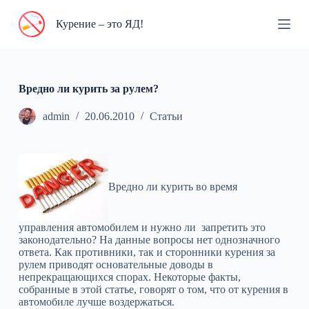
П
Курение – это ЯД!
е
р
е
й
т
и
Вредно ли курить за рулем?
к
с
admin
20.06.2010
Статьи
у
т
и
Вредно ли курить во время
управления автомобилем и нужно ли запретить это
законодательно? На данные вопросы нет однозначного
ответа. Как противники, так и сторонники курения за
рулем приводят основательные доводы в
непрекращающихся спорах. Некоторые факты,
собранные в этой статье, говорят о том, что от курения в
автомобиле лучше воздержаться.