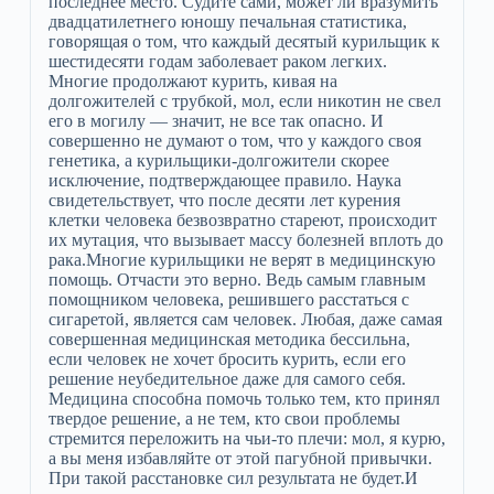
последнее место. Судите сами, может ли вразумить
двадцатилетнего юношу печальная статистика,
говорящая о том, что каждый десятый курильщик к
шестидесяти годам заболевает раком легких.
Многие продолжают курить, кивая на
долгожителей с трубкой, мол, если никотин не свел
его в могилу — значит, не все так опасно. И
совершенно не думают о том, что у каждого своя
генетика, а курильщики-долгожители скорее
исключение, подтверждающее правило. Наука
свидетельствует, что после десяти лет курения
клетки человека безвозвратно стареют, происходит
их мутация, что вызывает массу болезней вплоть до
рака.Многие курильщики не верят в медицинскую
помощь. Отчасти это верно. Ведь самым главным
помощником человека, решившего расстаться с
сигаретой, является сам человек. Любая, даже самая
совершенная медицинская методика бессильна,
если человек не хочет бросить курить, если его
решение неубедительное даже для самого себя.
Медицина способна помочь только тем, кто принял
твердое решение, а не тем, кто свои проблемы
стремится переложить на чьи-то плечи: мол, я курю,
а вы меня избавляйте от этой пагубной привычки.
При такой расстановке сил результата не будет.И