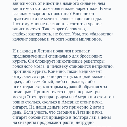
зависимость от никотина намного сильнее, чем
зависимость от алкоголя и даже наркотиков. В чем
главная коварность никотина? Внешне он
практически не меняет человека долгие годы.
Поэтому многие не склонны считать курение
зависимостью. Так, скорее баловство,
слабохарактерность, не более. Увы, это «баловство»
калечит здоровье и уносит жизни миллионов.
И наконец в Латвии появился препарат,
предназначенный специально для бросающих
курить. Он блокирует никотиновые рецепторы
головного мозга, и человеку становится неприятно,
противно курить. Конечно, такой медикамент
отпускается строго по рецепту, который выдает
врач, либо семейный, либо нарколог, либо
психотерапевт, к которым курящий обратился за
помощью. Принимать его надо в первые три
месяца.Этот препарат родом из Америки и стоит он
ровно столько, сколько в Америке стоит пачка
сигарет. На наши деньги это примерно 2 лата в
день. Если учесть, что сегодня в Латвии пачка
сигарет обходится примерно в полтора лат, а цены
на сигареты продолжают расти, нетрудно