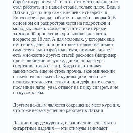
борьбе с курением. И то, что этот метод наконец-то
стал работать и в нашей стране, только плюс. Ведь в
Латвии до сих пор самые дешевые сигареты в
Евросоюзе.Правда, работает с одной оговоркой. В
основном он распространяется на подростков и
молодых людей. Согласно статистике первые
затяжки 90 процентов курильщиков делают в
возрасте до 18 лет. А для молодых, у которых еще
нет своих денег или они только-только начинают
самостоятельно зарабатываться, помимо сигарет
есть множество других статей расходов (например,
цветы любимой девушке, диски, аппаратура,
спортинвентарь и т. д.). Когда никотиновая
зависимость еще не столь прочна, экономический
стимул очень важен.Те курильщики, чей стаж
исчисляется десятилетиями, при дефиците средств
последние латы, увы, отдают на пачку сигарет, а не
на кусок хлеба.
Другим важным является сокращение мест курения,
что тоже весьма успешно работает в Латвии.
Лекции о вреде курения, ограничение рекламы на
сигаретные изделия — эти стимулы занимают