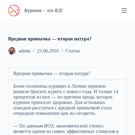
П
Курение – это ЯД!
е
р
е
й
т
и
Вредная привычка — вторая натура?
к
с
admin
25.06.2010
Статьи
у
т
и
Вредная привычка — вторая натура?
Более половины курящих в Латвии приняли
решили бросить курить с нового года. И только 14
процентов из них — по причине вреда, которое
курение приносит здоровью. Для остальных
поводом расстаться с вредной привычкой стало
очередное повышение цен на сигареты.
— По данным ВОЗ, экономический стимул
является одним из самых эффективных стимулов в