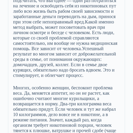
подсчитать, что выгоднее — один раз потратиться
на лечение и освободить себя из никотиновых пут
либо всю жизнь быть рабом своей зависимости и
заработанные деньги переводить на дым, принося
при этом себе непоправимый вред.Какой именно
метод выбрать, может посоветовать врач при
личном осмотре и беседе с человеком. Есть люди,
которые со своей проблемой справляются
самостоятельно, им вообще не нужна медицинская
помощь. Все зависит от человека.Успешный
результат во многом зависит от доброжелательной
среды в семье, от понимания окружающих:
домочадцев, друзей, коллег. Если в семье двое
курящих, обязательно надо бросать вдвоем. Это и
стимулирует, и облегчает процесс.
Многих, особенно женщин, беспокоит проблема
веса. Да, меняется аппетит, но он не растет, как
ошибочно считают многие курильщики, а
возвращается в норму. Два-три килограмма веса
обязательно придут. Если человек и тут же набрал
10 килограммов, дело вовсе не в никотине, а в
режиме питания. Значит, каждый раз, когда
организм требует никотиновой порции, человек
тянется к плюшке, ватрушке и прочей сдобе (чаще