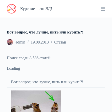
П
Курение – это ЯД!
е
р
е
й
т
и
Вот вопрос, что лучше, пить или курить?!
к
с
admin
19.08.2013
Статьи
у
т
и
Поиск среди 8 536 статей.
Loading
Вот вопрос, что лучше, пить или курить?!