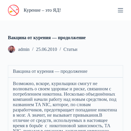
П
Курение – это ЯД!
е
р
е
й
т
и
Вакцина от курения — продолжение
к
с
admin
25.06.2010
Статьи
у
т
и
Вакцина от курения — продолжение
Возможно, вскоре, курильщики смогут не
волновать о своем здоровье и риске, связанном с
потреблением никотина. Несколько объединённых
компаний начали работу над новым средством, под
названием TA NIC, которое, по словам
разработчиков, предотвращает попадание никотина
в мозг. А значит, не вызывает привыкания.В
отличие от средств, используемых в настоящее
время в борьбе с никотиновой зависимость, TA
NIC, попадая в организм, заставляет иммунную