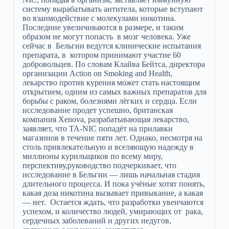
систему вырабатывать антитела, которые вступают
во взаимодействие с молекулами никотина.
Последние увеличиваются в размере, и таким
образом не могут попасть в мозг человека. Уже
сейчас в Бельгии ведутся клинические испытания
препарата, в котором принимают участие 60
добровольцев. По словам Клайва Бейтса, директора
организации Action on Smoking and Health,
лекарство против курения может стать настоящим
открытием, одним из самых важных препаратов для
борьбы с раком, болезнями лёгких и сердца. Если
исследование продет успешно, британская
компания Xenova, разрабатывающая лекарство,
заявляет, что TA-NIC попадёт на прилавки
магазинов в течение пяти лет. Однако, несмотря на
столь привлекательную и вселяющую надежду в
миллионы курильщиков по всему миру,
перспективу,руководство подчеркивает, что
исследование в Бельгии — лишь начальная стадия
длительного процесса. И пока учёные хотят понять,
какая доза никотина вызывает привыкание, а какая
— нет. Остается ждать, что разработки увенчаются
успехом, и количество людей, умирающих от рака,
сердечных заболеваний и других недугов,