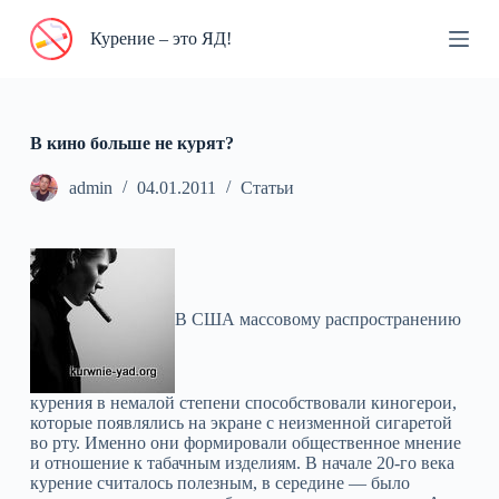
П
Курение – это ЯД!
е
р
е
й
т
и
В кино больше не курят?
к
с
admin
04.01.2011
Статьи
у
т
и
В США массовому распространению
курения в немалой степени способствовали киногерои,
которые появлялись на экране с неизменной сигаретой
во рту. Именно они формировали общественное мнение
и отношение к табачным изделиям. В начале 20-го века
курение считалось полезным, в середине — было