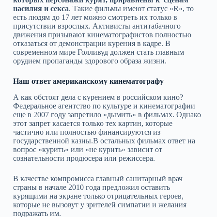
насилия и секса
. Такие фильмы имеют статус «R», то
есть людям до 17 лет можно смотреть их только в
присутствии взрослых. Активисты антитабачного
движения призывают кинематографистов полностью
отказаться от демонстрации курения в кадре. В
современном мире Голливуд должен стать главным
орудием пропаганды здорового образа жизни.
Наш ответ американскому кинематографу
А как обстоят дела с курением в российском кино?
Федеральное агентство по культуре и кинематографии
еще в 2007 году запретило «дымить» в фильмах. Однако
этот запрет касается только тех картин, которые
частично или полностью финансируются из
государственной казны.В остальных фильмах ответ на
вопрос «курить» или «не курить» зависит от
сознательности продюсера или режиссера.
В качестве компромисса главный санитарный врач
страны в начале 2010 года предложил оставить
курящими на экране только отрицательных героев,
которые не вызовут у зрителей симпатии и желания
подражать им.