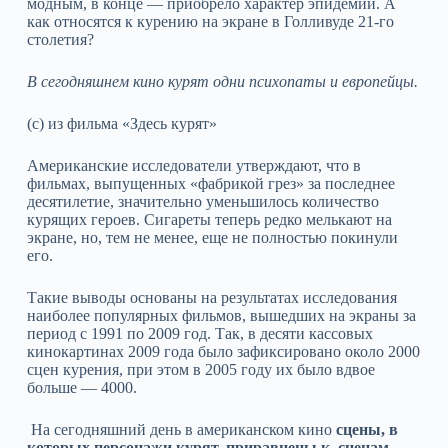
модным, в конце — приобрело характер эпидемии. А
как относятся к курению на экране в Голливуде 21-го
столетия?
В сегодняшнем кино курят одни психопаты и европейцы.
(c) из фильма «Здесь курят»
Американские исследователи утверждают, что в
фильмах, выпущенных «фабрикой грез» за последнее
десятилетие, значительно уменьшилось количество
курящих героев. Сигареты теперь редко мелькают на
экране, но, тем не менее, еще не полностью покинули
его.
Такие выводы основаны на результатах исследования
наиболее популярных фильмов, вышедших на экраны за
период с 1991 по 2009 год. Так, в десяти кассовых
кинокартинах 2009 года было зафиксировано около 2000
сцен курения, при этом в 2005 году их было вдвое
больше — 4000.
На сегодняшний день в американском кино
сцены, в
которых персонажи курят, приравнены к сценам