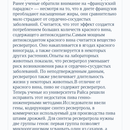
Ранее ученые обратили внимание на «французский
парадокс» — несмотря на то, что в диете французов
преобладают насыщенные жиры, они сравнительно
мало страдают от сердечно-сосудистых
заболеваний. Считается, что этот эффект создается
потреблением больших количеств красного вина,
содержащего антиоксиданты.Самым мощным
антиоксидантом красного вина считается вещество
ресвератрол. Оно накапливается в ягодах красного
винограда, а также синтезируется в некоторых
других растениях.Опыты на лабораторных
животных показали, что ресвератрол уменьшает
риск возникновения рака и сердечно-сусудистых
заболеваний. По неподтвержденным данным,
ресвератрол также увеличивает длительность
жизни у некоторых животных.В отличие от
красного вина, пиво не содержит ресвератрол.
Теперь ученые из университета Райса решили
исправить этот недостаток пива генно-
инженерными методами.Исследователи ввели
гены, кодирующие синтез ресвертрола, в
коммерчески используемый для производства пива
штамм дрожжей. Для синтеза ресвератрола нужны
две группы генов: первая группа позволяет
микроорганизмам усваивать один из сахаров, а