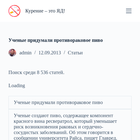
П
Курение – это ЯД!
е
р
е
й
т
и
Ученые придумали противораковое пиво
к
с
admin
12.09.2013
Статьи
у
т
и
Поиск среди 8 536 статей.
Loading
Ученые придумали противораковое пиво
Ученые создают пиво, содержащее компонент
красного вина ресвератрол, который уменьшает
риск возникновения раковых и сердечно-
сосудистых заболеваний. Об этом говорится в
сообщении университета Райса, пишет Главред.