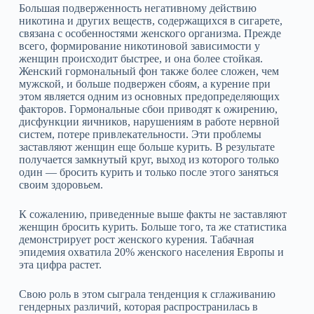
Большая подверженность негативному действию
никотина и других веществ, содержащихся в сигарете,
связана с особенностями женского организма. Прежде
всего, формирование никотиновой зависимости у
женщин происходит быстрее, и она более стойкая.
Женский гормональный фон также более сложен, чем
мужской, и больше подвержен сбоям, а курение при
этом является одним из основных предопределяющих
факторов. Гормональные сбои приводят к ожирению,
дисфункции яичников, нарушениям в работе нервной
систем, потере привлекательности. Эти проблемы
заставляют женщин еще больше курить. В результате
получается замкнутый круг, выход из которого только
один — бросить курить и только после этого заняться
своим здоровьем.
К сожалению, приведенные выше факты не заставляют
женщин бросить курить. Больше того, та же статистика
демонстрирует рост женского курения. Табачная
эпидемия охватила 20% женского населения Европы и
эта цифра растет.
Свою роль в этом сыграла тенденция к сглаживанию
гендерных различий, которая распространилась в