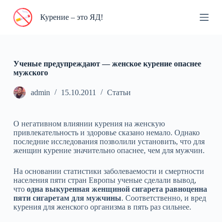
П
Курение – это ЯД!
е
р
е
й
т
и
Ученые предупреждают — женское курение опаснее
к
мужского
с
у
admin
15.10.2011
Статьи
т
и
О негативном влиянии курения на женскую
привлекательность и здоровье сказано немало. Однако
последние исследования позволили установить, что для
женщин курение значительно опаснее, чем для мужчин.
На основании статистики заболеваемости и смертности
населения пяти стран Европы ученые сделали вывод,
что
одна выкуренная женщиной сигарета равноценна
пяти сигаретам для мужчины
. Соответственно, и вред
курения для женского организма в пять раз сильнее.