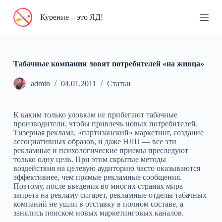
П
Курение – это ЯД!
е
р
е
й
т
и
Табачные компании ловят потребителей «на живца»
к
с
admin
04.01.2011
Статьи
у
т
и
К каким только уловкам не прибегают табачные
производители, чтобы привлечь новых потребителей.
Тизерная реклама, «партизанский» маркетинг, создание
ассоциативных образов, и даже НЛП — все эти
рекламные и психологические приемы преследуют
только одну цель. При этом скрытые методы
воздействия на целевую аудиторию часто оказываются
эффективнее, чем прямые рекламные сообщения.
Поэтому, после введения во многих странах мира
запрета на рекламу сигарет, рекламные отделы табачных
компаний не ушли в отставку в полном составе, а
занялись поиском новых маркетинговых каналов.