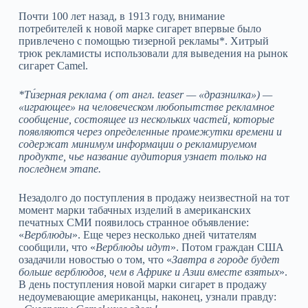
Почти 100 лет назад, в 1913 году, внимание
потребителей к новой марке сигарет впервые было
привлечено с помощью тизерной рекламы*. Хитрый
трюк рекламисты использовали для выведения на рынок
сигарет Camel.
*Ти́зерная реклама ( от англ. teaser — «дразнилка») —
«играющее» на человеческом любопытстве рекламное
сообщение, состоящее из нескольких частей, которые
появляются через определенные промежутки времени и
содержат минимум информации о рекламируемом
продукте, чье название аудитория узнает только на
последнем этапе.
Незадолго до поступления в продажу неизвестной на тот
момент марки табачных изделий в американских
печатных СМИ появилось странное объявление:
«
Верблюды
». Еще через несколько дней читателям
сообщили, что «
Верблюды идут
». Потом граждан США
озадачили новостью о том, что «
Завтра в городе будет
больше верблюдов, чем в Африке и Азии вместе взятых
».
В день поступления новой марки сигарет в продажу
недоумевающие американцы, наконец, узнали правду: