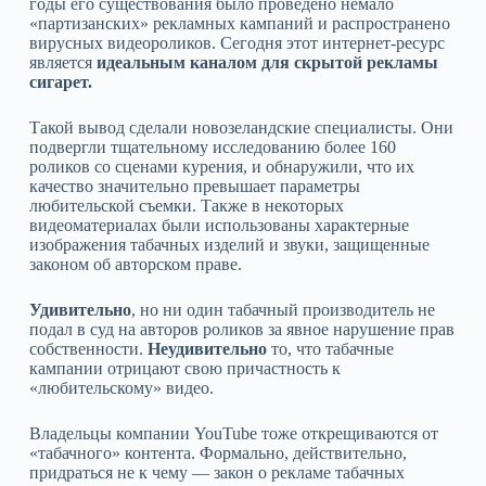
годы его существования было проведено немало
«партизанских» рекламных кампаний и распространено
вирусных видеороликов. Сегодня этот интернет-ресурс
является
идеальным каналом для скрытой рекламы
сигарет.
Такой вывод сделали новозеландские специалисты. Они
подвергли тщательному исследованию более 160
роликов со сценами курения, и обнаружили, что их
качество значительно превышает параметры
любительской съемки. Также в некоторых
видеоматериалах были использованы характерные
изображения табачных изделий и звуки, защищенные
законом об авторском праве.
Удивительно
, но ни один табачный производитель не
подал в суд на авторов роликов за явное нарушение прав
собственности.
Неудивительно
то, что табачные
кампании отрицают свою причастность к
«любительскому» видео.
Владельцы компании YouTube тоже открещиваются от
«табачного» контента. Формально, действительно,
придраться не к чему — закон о рекламе табачных