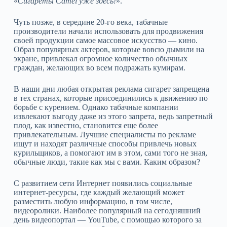
«
Сигареты Camel уже здесь!
».
Чуть позже, в середине 20-го века, табачные
производители начали использовать для продвижения
своей продукции самое массовое искусство — кино.
Образ популярных актеров, которые вовсю дымили на
экране, привлекал огромное количество обычных
граждан, желающих во всем подражать кумирам.
В наши дни любая открытая реклама сигарет запрещена
в тех странах, которые присоединились к движению по
борьбе с курением. Однако табачные компании
извлекают выгоду даже из этого запрета, ведь запретный
плод, как известно, становится еще более
привлекательным. Лучшие специалисты по рекламе
ищут и находят различные способы привлечь новых
курильщиков, а помогают им в этом, сами того не зная,
обычные люди, такие как мы с вами. Каким образом?
С развитием сети Интернет появились социальные
интернет-ресурсы, где каждый желающий может
разместить любую информацию, в том числе,
видеоролики. Наиболее популярный на сегодняшний
день видеопортал — YouTube, с помощью которого за