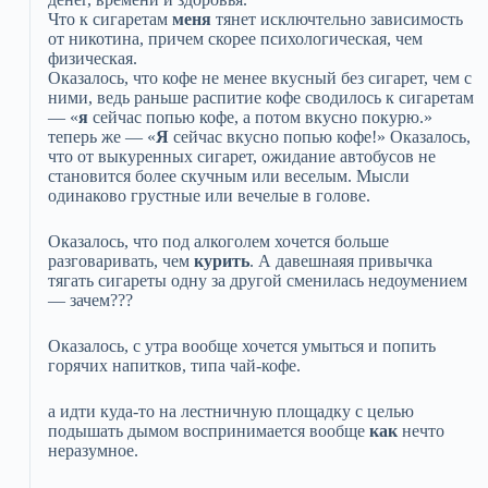
Что к сигаретам
меня
тянет исключтельно зависимость
от никотина, причем скорее психологическая, чем
физическая.
Оказалось, что кофе не менее вкусный без сигарет, чем с
ними, ведь раньше распитие кофе сводилось к сигаретам
— «
я
сейчас попью кофе, а потом вкусно покурю.»
теперь же — «
Я
сейчас вкусно попью кофе!» Оказалось,
что от выкуренных сигарет, ожидание автобусов не
становится более скучным или веселым. Мысли
одинаково грустные или вечелые в голове.
Оказалось, что под алкоголем хочется больше
разговаривать, чем
курить
. А давешнаяя привычка
тягать сигареты одну за другой сменилась недоумением
— зачем???
Оказалось, с утра вообще хочется умыться и попить
горячих напитков, типа чай-кофе.
а идти куда-то на лестничную площадку с целью
подышать дымом воспринимается вообще
как
нечто
неразумное.