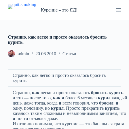
П
Курение – это ЯД!
е
р
е
й
т
и
Странно, как легко и просто оказалось бросить
к
курить.
с
у
admin
20.06.2010
Статьи
т
и
Странно, как легко и просто оказалось бросить
курить.
Странно,
как
легко и просто оказалось
бросить
курить
.
и это — после того,
как
я
более 6 месяцев
курил
каждый
день. даже тогда, когда
я
всем говорил, что
бросил
,
я
одну, половину, но
курил
. Просто прекратить
курить
казалось таким сложным и невыполнимым занятием, что
я
почти отчаялся даже.
Я
отлично понимал, что курение — это банальная трата
денег, времени и здоровья.