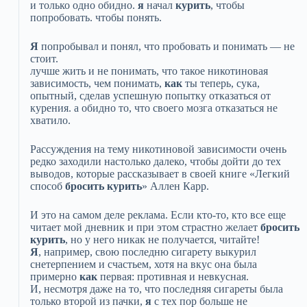
и только одно обидно.
я
начал
курить
, чтобы
попробовать. чтобы понять.
Я
попробывал и понял, что пробовать и понимать — не
стоит.
лучше жить и не понимать, что такое никотиновая
зависимость, чем понимать,
как
ты теперь, сука,
опытный, сделав успешную попытку отказаться от
курения. а обидно то, что своего мозга отказаться не
хватило.
Рассуждения на тему никотиновой зависимости очень
редко заходили настолько далеко, чтобы дойти до тех
выводов, которые рассказывает в своей книге «Легкий
способ
бросить
курить
» Аллен Карр.
И это на самом деле реклама. Если кто-то, кто все еще
читает мой дневник и при этом страстно желает
бросить
курить
, но у него никак не получается, читайте!
Я
, например, свою последню сигарету выкурил
снетерпением и счастьем, хотя на вкус она была
примерно
как
первая: противная и невкусная.
И, несмотря даже на то, что последняя сигареты была
только второй из пачки,
я
с тех пор больше не