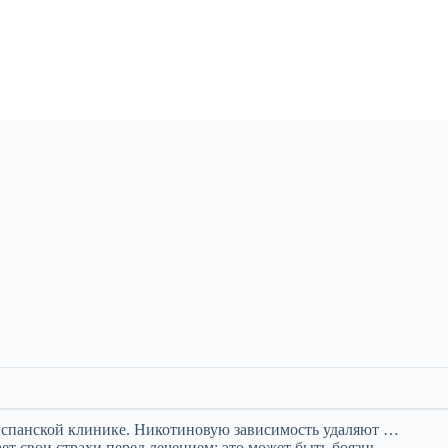
 испанской клинике. Никотиновую зависимость удаляют …
т свои страхи перед лечением: это может быть боязнь