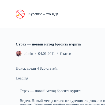
П
е
р
Курение – это ЯД!
е
й
т
и
к
с
у
Страх — новый метод бросить курить
т
и
admin
04.01.2011
Статьи
Поиск среди 4 826 статей.
Loading
Страх — новый метод бросить курить
Видео. Новый метод отказа от курения стартовал в
страхом. Желающий пройти лечение заранее указывае