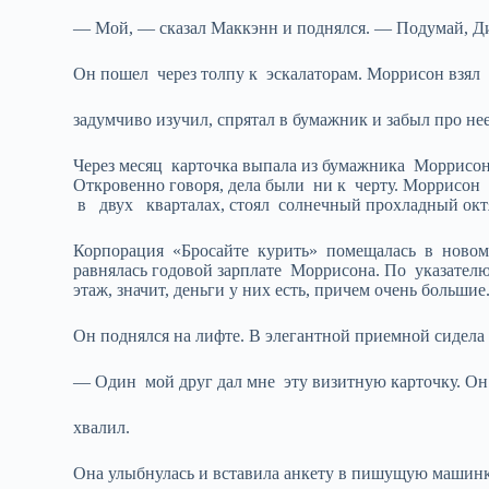
— Мой, — сказал Маккэнн и поднялся. — Подумай, Д
Он пошел через толпу к эскалаторам. Моррисон взял 
задумчиво изучил, спрятал в бумажник и забыл про нее
Через месяц карточка выпала из бумажника Моррисона
Откровенно говоря, дела были ни к черту. Моррисон
в двух кварталах, стоял солнечный прохладный октя
Корпорация «Бросайте курить» помещалась в новом зд
равнялась годовой зарплате Моррисона. По указател
этаж, значит, деньги у них есть, причем очень большие
Он поднялся на лифте. В элегантной приемной сидела
— Один мой друг дал мне эту визитную карточку. Он
хвалил.
Она улыбнулась и вставила анкету в пишущую машинк