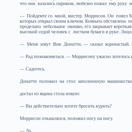
что они казались париком, любезно пожал ему руку и 
— Пойдемте со мной, мистер Моррисон. Он повел М
которых открыл своим ключом. Комната обставлена по-
проделано небольшое окошко, его закрывает короткая 
высокий седой человек с листком бумаги в руке. Лиц
— Меня зовут Вик Донатти, — сказал коренастый. — 
— Рад познакомиться. — Моррисону ужасно хотелось 
— Садитесь.
Донатти положил на стол заполненную машинистко
достал из ящика стола новую:
— Вы действительно хотите бросить курить?
Моррисон откашлялся, положил ногу на ногу.
— Да.