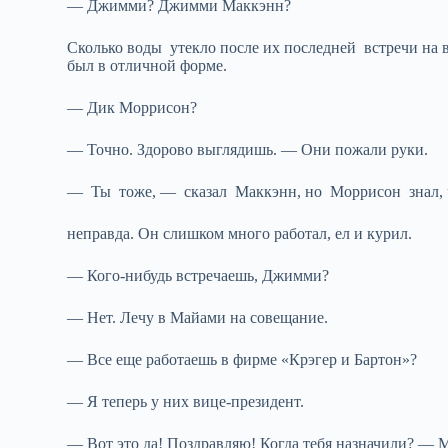
— Джимми? Джимми Маккэнн?
Сколько воды утекло после их последней встречи на в
был в отличной форме.
— Дик Моррисон?
— Точно. Здорово выглядишь. — Они пожали руки.
— Ты тоже, — сказал Маккэнн, но Моррисон знал, 
неправда. Он слишком много работал, ел и курил.
— Кого-нибудь встречаешь, Джимми?
— Нет. Лечу в Майами на совещание.
— Все еще работаешь в фирме «Крэгер и Бартон»?
— Я теперь у них вице-президент.
— Вот это да! Поздравляю! Когда тебя назначили? —