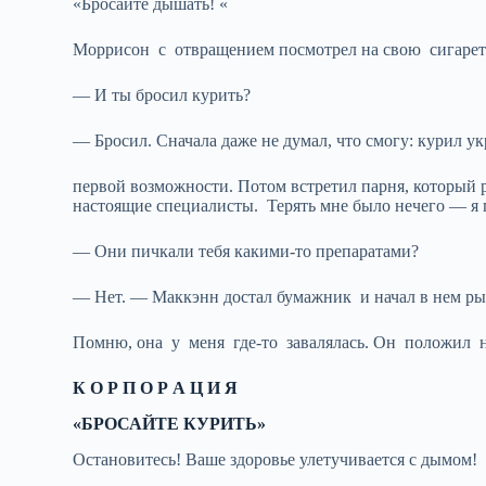
«Бросайте дышать! «
Моррисон с отвращением посмотрел на свою сигарету и
— И ты бросил курить?
— Бросил. Сначала даже не думал, что смогу: курил у
первой возможности. Потом встретил парня, который 
настоящие специалисты. Терять мне было нечего — я п
— Они пичкали тебя какими-то препаратами?
— Нет. — Маккэнн достал бумажник и начал в нем ры
Помню, она у меня где-то завалялась. Он положил н
К О Р П О Р А Ц И Я
«БРОСАЙТЕ КУРИТЬ»
Остановитесь! Ваше здоровье улетучивается с дымом!