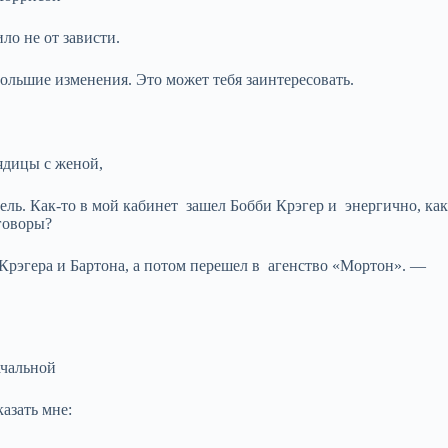
ло не от зависти.
ьшие изменения. Это может тебя заинтересовать.
ядицы с женой,
ель. Как-то в мой кабинет зашел Бобби Крэгер и энергично, ка
говоры?
эгера и Бартона, а потом перешел в агенство «Мортон». —
ачальной
азать мне: