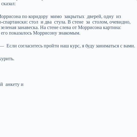
сказал:
оррисона по коридору мимо закрытых дверей, одну из
спартански: стол и два стула. В стене за столом, очевидно,
зеленая занавеска. На стене слева от Моррисона картина:
о его показалось Моррисону знакомым.
Если согласитесь пройти наш курс, я буду заниматься с вами.
курить.
й анкету и