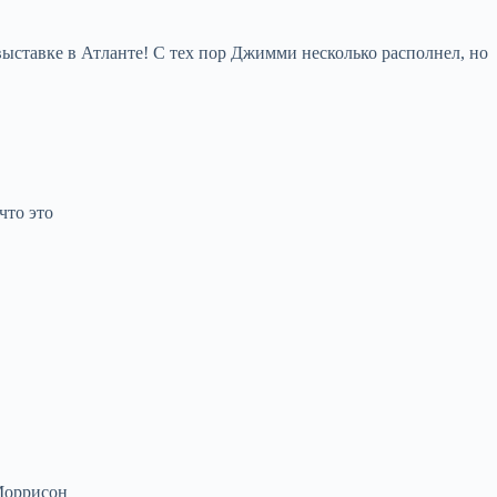
ыставке в Атланте! С тех пор Джимми несколько располнел, но
что это
 Моррисон