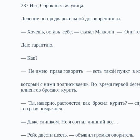
237 Ист, Сорок шестая улица.
Лечение по предварительной договоренности.
— Хочешь, оставь себе, — сказал Маккэнн. — Они те
Даю гарантию.
— Как?
— Не имею права говорить — есть такой пункт в ко
который с ними подписываешь. Во время первой бесед
клиентов бросают курить.
— Ты, наверно, растолстел, как бросил курить? — с
то сразу помрачнел.
— Даже слишком. Но я согнал лишний вес…
— Рейс двести шесть, — объявил громкоговоритель.