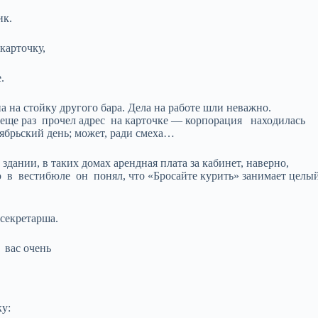
ик.
карточку,
.
 на стойку другого бара. Дела на работе шли неважно.
 еще раз прочел адрес на карточке — корпорация находилась
брьский день; может, ради смеха…
ании, в таких домах арендная плата за кабинет, наверно,
ю в вестибюле он понял, что «Бросайте курить» занимает целы
.
 секретарша.
 вас очень
у: