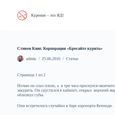
П
е
р
Курение – это ЯД!
е
й
т
и
к
с
у
Стивен Кинг. Корпорация «Бросайте курить»
т
и
admin
25.06.2010
Статьи
Страница 1 из 2
Ночью он спал плохо, а в три часа проснулся окончат
закурить. Он спустился в кабинет, открыл верхний ящ
облизнул губы.
Они встретились случайно в баре аэропорта Кеннеди.