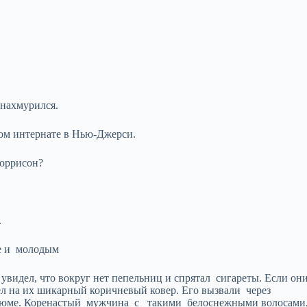
нахмурился.
ом интернате в Нью-Джерси.
Моррисон?
.
е и молодым
 увидел, что вокруг нет пепельниц и спрятал сигареты. Если он
пел на их шикарный коричневый ковер. Его вызвали через
стюме. Коренастый мужчина с такими белоснежными волосами