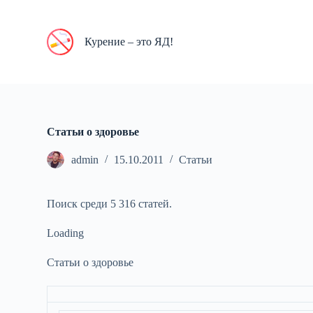
П
е
р
Курение – это ЯД!
е
й
т
и
к
с
у
Статьи о здоровье
т
и
admin
15.10.2011
Статьи
Поиск среди 5 316 статей.
Loading
Статьи о здоровье