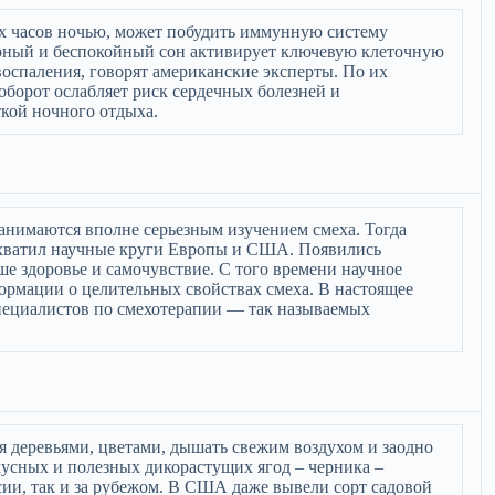
их часов ночью, может побудить иммунную систему
ярный и беспокойный сон активирует ключевую клеточную
спаления, говорят американские эксперты. По их
борот ослабляет риск сердечных болезней и
ткой ночного отдыха.
занимаются вполне серьезным изучением смеха. Тогда
охватил научные круги Европы и США. Появились
е здоровье и самочувствие. С того времени научное
ормации о целительных свойствах смеха. В настоящее
специалистов по смехотерапии — так называемых
ся деревьями, цветами, дышать свежим воздухом и заодно
усных и полезных дикорастущих ягод – черника –
сии, так и за рубежом. В США даже вывели сорт садовой