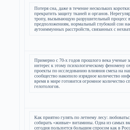
Потеря сна, даже в течение нескольких коротк
прекратить защиту тканей и органов. Нерегул
тропу, вызывающую разрушительный процесс во
предположениям, нормальный глубокий сон нао
аутоиммунных расстройств, связанных с нехва
Примерно с 70-х годов прошлого века ученые 
интерес к этому психологическому феномену 
проекты по исследованию влияния смеха на наш
сообщество накопило изрядное количество инф
время в мире готовится огромное количество 
гелотологов.
Как приятно гулять по летнему лесу: любовать
собирать «живые» витамины. Одна из самых вк
сегодня пользуется большим спросом как в Рос