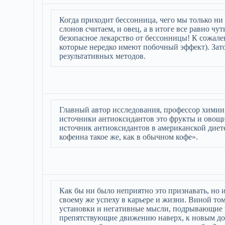
Когда приходит бессонница, чего мы только ни 
слонов считаем, и овец, а в итоге все равно чу
безопасное лекарство от бессонницы! К сожален
которые нередко имеют побочный эффект). Зато
результативных методов.
Главный автор исследования, профессор химии 
источники антиоксидантов это фрукты и овощи
источник антиоксидантов в американской диете
кофеина такое же, как в обычном кофе».
Как бы ни было неприятно это признавать, но
своему же успеху в карьере и жизни. Виной т
установки и негативные мысли, подрывающие н
препятствующие движению наверх, к новым дос