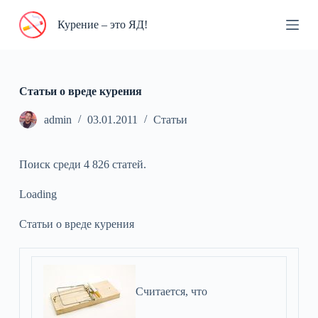
П
Курение – это ЯД!
е
р
е
й
т
и
Статьи о вреде курения
к
с
admin
03.01.2011
Статьи
у
т
и
Поиск среди 4 826 статей.
Loading
Статьи о вреде курения
Считается, что