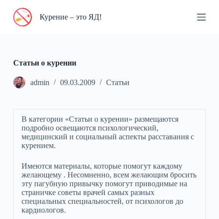
П
Курение – это ЯД!
е
р
е
й
т
и
Статьи о курении
к
с
admin
09.03.2009
Статьи
у
т
и
В категории «Статьи о курении» размещаются
подробно освещаются психологический,
медицинский и социальный аспекты расставания с
курением.
Имеются материалы, которые помогут каждому
желающему . Несомненно, всем желающим бросить
эту пагубную привычку помогут приводимые на
страничке советы врачей самых разных
специальных специальностей, от психологов до
кардиологов.