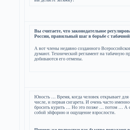
Вы считаете, что законодательное регулиров
России, правильный шаг в борьбе с табачно
А вот члены недавно созданного Всероссийско
думают. Технический регламент на табачную пр
добиваются его отмены.
Юность … Время, когда человек открывает для с
числе, и первая сигарета. И очень часто имен
бросить курить … Но это позже … потом … А с
собой эйфорию и ощущение взрослости.
Почему же подростки так быстро попадают в 