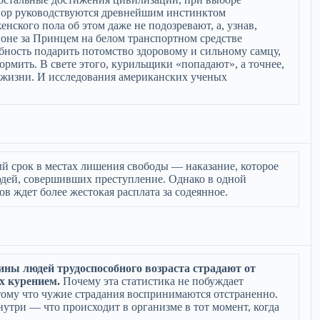
 пор руководствуются древнейшим инстинктом
нского пола об этом даже не подозревают, а, узнав,
гоне за Принцем на белом транспортном средстве
бность подарить потомство здоровому и сильному самцу,
ормить. В свете этого, курильщики «попадают», а точнее,
 жизни. И исследования американских ученых
ый срок в местах лишения свободы — наказание, которое
дей, совершивших преступление. Однако в одной
в ждет более жестокая расплата за содеянное.
ины людей трудоспособного возраста страдают от
х курением.
Почему эта статистика не побуждает
тому что чужие страдания воспринимаются отстраненно.
утри — что происходит в организме в тот момент, когда