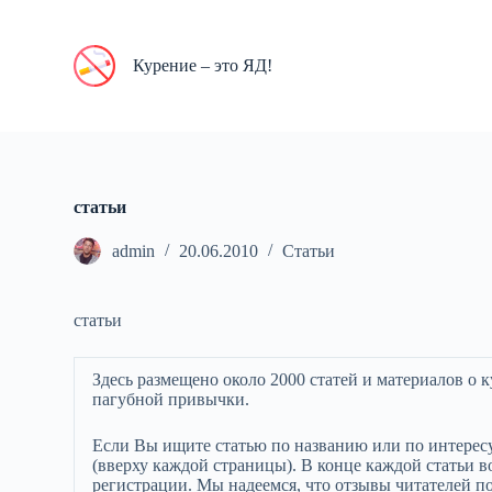
П
е
р
Курение – это ЯД!
е
й
т
и
к
с
у
статьи
т
и
admin
20.06.2010
Статьи
статьи
Здесь размещено около 2000 статей и материалов о
пагубной привычки.
Если Вы ищите статью по названию или по интерес
(вверху каждой страницы). В конце каждой статьи в
регистрации. Мы надеемся, что отзывы читателей п