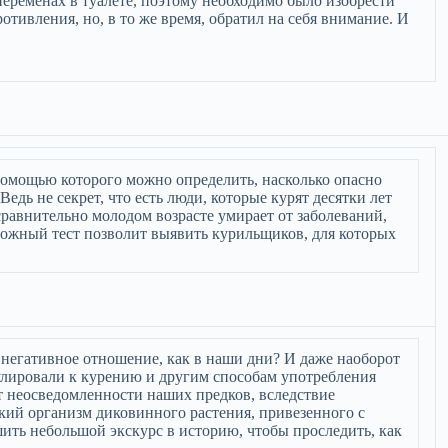
переменах в туалете, поэтому необходимо было изобрести
отивления, но, в то же время, обратил на себя внимание. И
помощью которого можно определить, насколько опасно
едь не секрет, что есть люди, которые курят десятки лет
 в сравнительно молодом возрасте умирает от заболеваний,
ложный тест позволит выявить курильщиков, для которых
ое негативное отношение, как в наши дни? И даже наоборот
улировали к курению и другим способам употребления
т неосведомленности наших предков, вследствие
кий организм диковинного растения, привезенного с
ить небольшой экскурс в историю, чтобы проследить, как