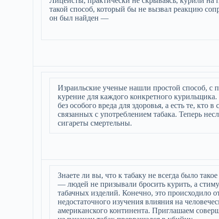
Лицеисты, практически не скрываясь, курили на 
такой способ, который бы не вызвал реакцию сопр
он был найден —
Израильские ученые нашли простой способ, с 
курение для каждого конкретного курильщика. В
без особого вреда для здоровья, а есть те, кто
связанных с употреблением табака. Теперь нес
сигареты смертельны.
Знаете ли вы, что к табаку не всегда было так
— людей не призывали бросить курить, а стим
табачных изделий. Конечно, это происходило о
недостаточного изучения влияния на человечес
американского континента. Приглашаем соверш