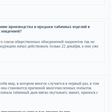
ание производства и продажи табачных изделий в
й эпидемией?
го союза общественных объединений пациентов так не
одукцию начал действовать только 22 декабря, а они уже
ебя мир, в котором многое случается в первый раз, в том
но она становится причиной многочисленных попыток
начала табачный дым мягко окутывает, манит, принося с
никотиновые сети и так трудно из них