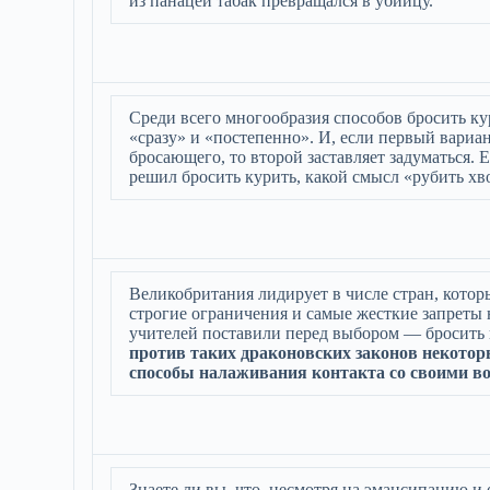
из панацеи табак превращался в убийцу.
Среди всего многообразия способов бросить к
«сразу» и «постепенно». И, если первый вариа
бросающего, то второй заставляет задуматься. Е
решил бросить курить, какой смысл «рубить хв
Великобритания лидирует в числе стран, котор
строгие ограничения и самые жесткие запреты 
учителей поставили перед выбором — бросить
против таких драконовских законов некотор
способы налаживания контакта со своими в
Знаете ли вы, что, несмотря на эмансипацию 