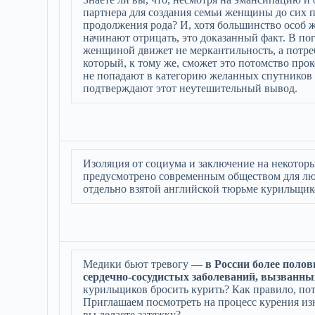
партнера для создания семьи женщины до сих
продолжения рода? И, хотя большинство особ же
начинают отрицать, это доказанный факт. В по
женщиной движет не меркантильность, а потре
который, к тому же, сможет это потомство прок
не попадают в категорию желанных спутников
подтверждают этот неутешительный вывод.
Изоляция от социума и заключение на некотор
предусмотрено современным обществом для лю
отдельно взятой английской тюрьме курильщико
Медики бьют тревогу —
в России более полов
сердечно-сосудистых заболеваний, вызванны
курильщиков бросить курить? Как правило, по
Приглашаем посмотреть на процесс курения изн
вы делаете затяжку?