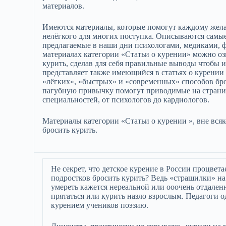
материалов.
Имеются материалы, которые помогут каждому жела
нелёгкого для многих поступка. Описываются самые
предлагаемые в наши дни психологами, медиками, 
материалах категории «Статьи о курении» можно оз
курить, сделав для себя правильные выводы чтобы
представляет также имеющийся в статьях о курени
«лёгких», «быстрых» и «современных» способов бр
пагубную привычку помогут приводимые на страни
специальностей, от психологов до кардиологов.
Материалы категории «Статьи о курении », вне вся
бросить курить.
Не секрет, что детское курение в России процвета
подростков бросить курить? Ведь «страшилки» на
умереть кажется нереальной или ооочень отдален
прятаться или курить назло взрослым. Педагоги о
курением учеников поэзию.