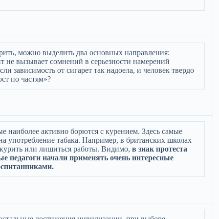
урить, можно выделить два основных направления:
нт не вызывает сомнений в серьезности намерений
сли зависимость от сигарет так надоела, и человек твердо
ост по частям»?
ые наиболее активно борются с курением. Здесь самые
на употребление табака. Например, в британских школах
 курить или лишиться работы. Видимо,
в знак протеста
ые педагоги начали применять очень интересные
оспитанниками.
и остальные достижения цивилизации, при выборе