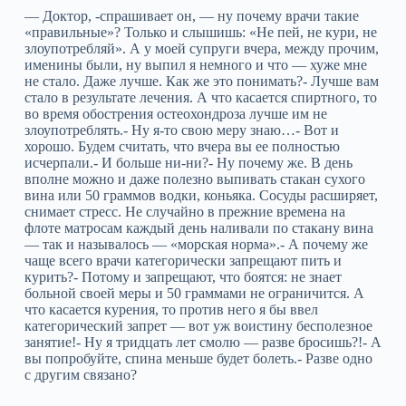
— Доктор, -спрашивает он, — ну почему врачи такие
«правильные»? Только и слышишь: «Не пей, не кури, не
злоупотребляй». А у моей супруги вчера, между прочим,
именины были, ну выпил я немного и что — хуже мне
не стало. Даже лучше. Как же это понимать?- Лучше вам
стало в результате лечения. А что касается спиртного, то
во время обострения остеохондроза лучше им не
злоупотреблять.- Ну я-то свою меру знаю…- Вот и
хорошо. Будем считать, что вчера вы ее полностью
исчерпали.- И больше ни-ни?- Ну почему же. В день
вполне можно и даже полезно выпивать стакан сухого
вина или 50 граммов водки, коньяка. Сосуды расширяет,
снимает стресс. Не случайно в прежние времена на
флоте матросам каждый день наливали по стакану вина
— так и называлось — «морская норма».- А почему же
чаще всего врачи категорически запрещают пить и
курить?- Потому и запрещают, что боятся: не знает
больной своей меры и 50 граммами не ограничится. А
что касается курения, то против него я бы ввел
категорический запрет — вот уж воистину бесполезное
занятие!- Ну я тридцать лет смолю — разве бросишь?!- А
вы попробуйте, спина меньше будет болеть.- Разве одно
с другим связано?