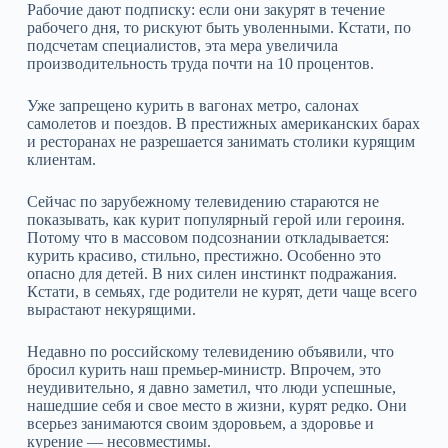
Рабочие дают подписку: если они закурят в течение
рабочего дня, то рискуют быть уволенными. Кстати, по
подсчетам специалистов, эта мера увеличила
производительность труда почти на 10 процентов.
Уже запрещено курить в вагонах метро, салонах
самолетов и поездов. В престижных американских барах
и ресторанах не разрешается занимать столики курящим
клиентам.
Сейчас по зарубежному телевидению стараются не
показывать, как курит популярный герой или героиня.
Потому что в массовом подсознании откладывается:
курить красиво, стильно, престижно. Особенно это
опасно для детей. В них силен инстинкт подражания.
Кстати, в семьях, где родители не курят, дети чаще всего
вырастают некурящими.
Недавно по российскому телевидению объявили, что
бросил курить наш премьер-министр. Впрочем, это
неудивительно, я давно заметил, что люди успешные,
нашедшие себя и свое место в жизни, курят редко. Они
всерьез занимаются своим здоровьем, а здоровье и
курение — несовместимы.