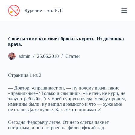
П
Курение – это ЯД!
е
р
е
й
т
и
Советы тому, кто хочет бросить курить. Из дневника
к
врача.
с
у
admin
25.06.2010
Статьи
т
и
Страница 1 из 2
— Доктор, -спрашивает он, — ну почему врачи такие
«правильные»? Только и слышишь: «Не пей, не кури, не
злоупотребляй». А у моей супруги вчера, между прочим,
именины были, ну выпил я немного и что — хуже мне
не стало. Даже лучше. Как же это понимать?
Сегодня Федорычу легче. От него слегка пахнет
спиртным, и он настроен на философский лад.