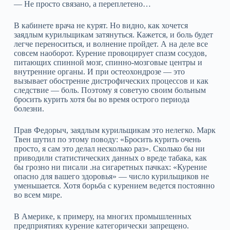
— Не просто связано, а переплетено…
В кабинете врача не курят. Но видно, как хочется
заядлым курильщикам затянуться. Кажется, и боль будет
легче переноситься, и волнение пройдет. А на деле все
совсем наоборот. Курение провоцирует спазм сосудов,
питающих спинной мозг, спинно-мозговые центры и
внутренние органы. И при остеохондрозе — это
вызывает обострение дистрофических процессов и как
следствие — боль. Поэтому я советую своим больным
бросить курить хотя бы во время острого периода
болезни.
Прав Федорыч, заядлым курильщикам это нелегко. Марк
Твен шутил по этому поводу: «Бросить курить очень
просто, я сам это делал несколько раз». Сколько бы ни
приводили статистических данных о вреде табака, как
бы грозно ни писали .на сигаретных пачках: «Курение
опасно для вашего здоровья» — число курильщиков не
уменьшается. Хотя борьба с курением ведется постоянно
во всем мире.
В Америке, к примеру, на многих промышленных
предприятиях курение категорически запрещено.