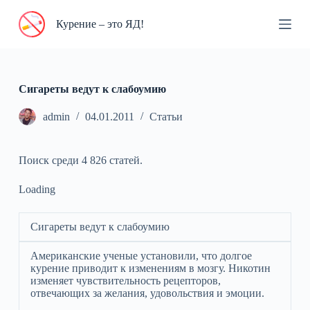
П
Курение – это ЯД!
е
р
е
й
т
и
Сигареты ведут к слабоумию
к
с
admin
04.01.2011
Статьи
у
т
и
Поиск среди 4 826 статей.
Loading
Сигареты ведут к слабоумию
Американские ученые установили, что долгое
курение приводит к изменениям в мозгу. Никотин
изменяет чувствительность рецепторов,
отвечающих за желания, удовольствия и эмоции.