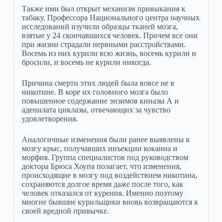
Также ими был открыт механизм привыкания к
табаку. Профессора Национального центра научных
исследований изучили образцы тканей мозга,
взятые у 24 скончавшихся человек. Причем все они
при жизни страдали нервными расстройствами.
Восемь из них курили всю жизнь, восемь курили и
бросили, и восемь не курили никогда.
Причина смерти этих людей была вовсе не в
никотине. В коре их головного мозга было
повышенное содержание энзимов киназы А и
аденилата циклазы, отвечающих за чувство
удовлетворения.
Аналогичные изменения были ранее выявлены в
мозгу крыс, получавших инъекции кокаина и
морфия. Группа специалистов под руководством
доктора Брюса Хоупа полагает, что изменения,
происходящие в мозгу под воздействием никотина,
сохраняются долгое время даже после того, как
человек отказался от курения. Именно поэтому
многие бывшие курильщики вновь возвращаются к
своей вредной привычке.