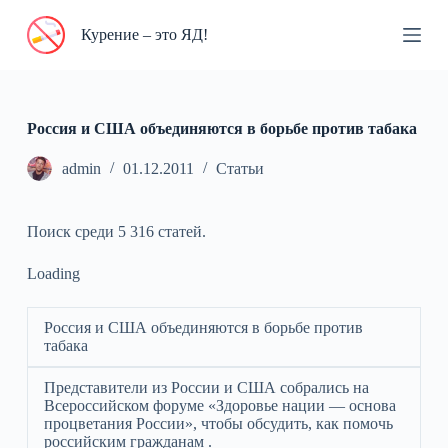
П
Курение – это ЯД!
е
р
е
й
т
и
Россия и США объединяются в борьбе против табака
к
с
admin
01.12.2011
Статьи
у
т
и
Поиск среди 5 316 статей.
Loading
Россия и США объединяются в борьбе против
табака
Представители из России и США собрались на
Всероссийском форуме «Здоровье нации — основа
процветания России», чтобы обсудить, как помочь
российским гражданам .