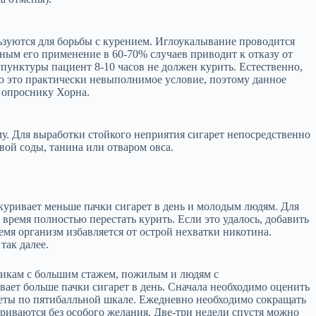
зуются для борьбы с курением. Иглоукалывание проводится
нным его применение в 60-70% случаев приводит к отказу от
пунктуры пациент 8-10 часов не должен курить. Естественно,
ю это практически невыполнимое условие, поэтому данное
о опроснику Хорна.
у. Для выработки стойкого неприятия сигарет непосредственно
ой соды, танина или отваром овса.
ыкуривает меньше пачки сигарет в день и молодым людям. Для
 время полностью перестать курить. Если это удалось, добавить
ремя организм избавляется от острой нехватки никотина.
так далее.
щикам с большим стажем, пожилым и людям с
вает больше пачки сигарет в день. Сначала необходимо оценить
реты по пятибалльной шкале. Ежедневно необходимо сокращать
куриваются без особого желания. Две-три недели спустя можно