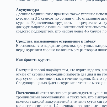
Акупунктура
Древние медицинские практики также успешно исполь
курсами из 3-5 сеансов по 30 минут. По отдельным да
курения. Единственная трудность — перед сеансом аку
для курильщиков с сильной никотиновой зависимость
средство подходит тем, кто набрал менее 4-х баллов п
Средства, вызывающие отвращение к табаку
В основном, это народные средства, доступные каждом
перед курением хорошо полоскать рот раствором пищев
Как бросать курить
Быстрый
способ подойдет тем, кто курит недолго, в
отказа от курения необходимо выбрать два дня и на это
еще сутки, потом еще и так в течение недели. За это в
Следующей целью будет некурение в течение месяца и 
Постепенный
отказ от сигарет рекомендуется куриль
хроническими заболеваниями, а также тем, кто выкури
важность каждой выкуриваемой в течение суток сига
количество сигарет на 1-2, начиная с тех, которые вы