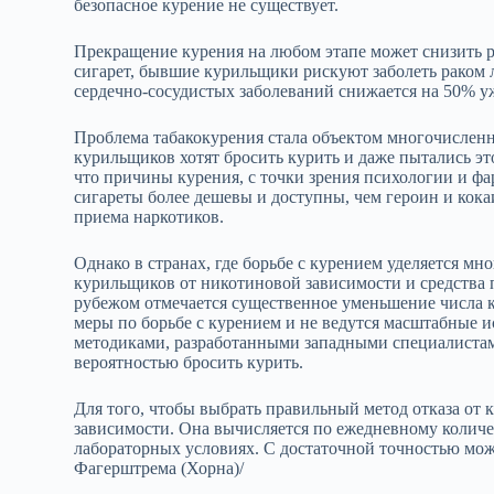
безопасное курение не существует.
Прекращение курения на любом этапе может снизить ри
сигарет, бывшие курильщики рискуют заболеть раком л
сердечно-сосудистых заболеваний снижается на 50% уж
Проблема табакокурения стала объектом многочисленн
курильщиков хотят бросить курить и даже пытались это
что причины курения, с точки зрения психологии и фар
сигареты более дешевы и доступны, чем героин и кокаи
приема наркотиков.
Однако в странах, где борьбе с курением уделяется м
курильщиков от никотиновой зависимости и средства 
рубежом отмечается существенное уменьшение числа 
меры по борьбе с курением и не ведутся масштабные и
методиками, разработанными западными специалиста
вероятностью бросить курить.
Для того, чтобы выбрать правильный метод отказа от 
зависимости. Она вычисляется по ежедневному количе
лабораторных условиях. С достаточной точностью мо
Фагерштрема (Хорна)/