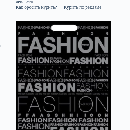
лекарств
Как бросить курить? — Курить по рекламе
я
и
.