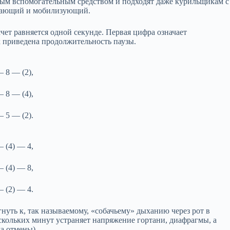
ым вспомогательным средством и подходят даже курильщикам с
ивающий и мобилизующий.
ет равняется одной секунде. Первая цифра означает
х приведена продолжительность паузы.
— 8 — (2),
— 8 — (4),
— 5 — (2).
— (4) — 4,
— (4) — 8,
— (2) — 4.
уть к, так называемому, «собачьему» дыханию через рот в
ескольких минут устраняет напряжение гортани, диафрагмы, а
а отмены).