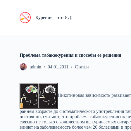
П
е
р
Курение – это ЯД!
е
й
т
и
к
с
у
Проблема табакокурения и способы ее решения
т
и
admin
04.01.2011
Статьи
Никотиновая зависимость развивает
раннем возрасте до систематического употребления таб
постоянно, считают, что проблема табакокурения их не
связано не только с количеством выкуриваемых сигаре
влияет на заболеваемость более чем 20 болезнями и п