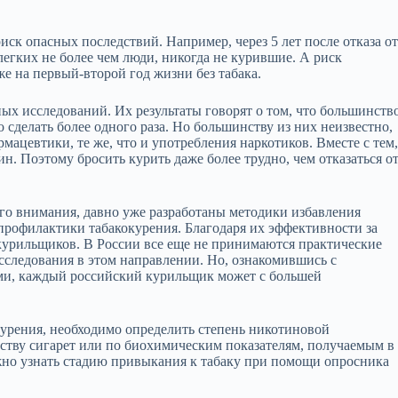
ск опасных последствий. Например, через 5 лет после отказа о
егких не более чем люди, никогда не курившие. А риск
е на первый-второй год жизни без табака.
ых исследований. Их результаты говорят о том, что большинств
 сделать более одного раза. Но большинству из них неизвестно,
мацевтики, те же, что и употребления наркотиков. Вместе с тем
н. Поэтому бросить курить даже более трудно, чем отказаться о
ного внимания, давно уже разработаны методики избавления
профилактики табакокурения. Благодаря их эффективности за
курильщиков. В России все еще не принимаются практические
сследования в этом направлении. Но, ознакомившись с
ми, каждый российский курильщик может с большей
курения, необходимо определить степень никотиновой
ству сигарет или по биохимическим показателям, получаемым в
жно узнать стадию привыкания к табаку при помощи опросника