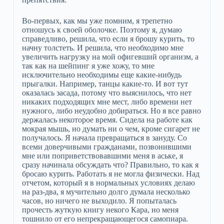
Во-первых, как мы уже помним, я трепетно
отношусь к своей оболочке. Поэтому я, думаю
справедливо, решила, что если я брошу курить, то
начну толстеть. И решила, что необходимо мне
увеличить нагрузку на мой офигевший организм, а
так как на шейпинг я уже хожу, то мне
исключительно необходимы еще какие-нибудь
прыгалки. Например, танцы какие-то. И вот тут
оказалась засада, потому что выяснилось, что нет
никаких подходящих мне мест, либо времени нет
нужного, либо неудобно добираться. Но я все равно
держалась некоторое время. Сидела на работе как
мокрая мышь, но думать ни о чем, кроме сигарет не
получалось. Я начала превращаться в зануду. Со
всеми доверчивыми гражданами, позвонившими
мне или поприветствовавшими меня в аське, я
сразу начинала обсуждать что? Правильно, то как я
бросаю курить. Работать я не могла физически. Над
отчетом, который я в нормальных условиях делаю
на раз-два, я мучительно долго думала несколько
часов, но ничего не выходило. Я попыталась
прочесть жуткую книгу некого Кара, но меня
тошнило от его непрекращающегося самопиара.