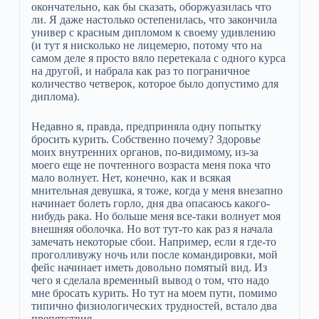
окончательно, как бы сказать, оборжуазилась что
ли. Я даже настолько остепенилась, что закончила
универ с красным дипломом к своему удивлению
(и тут я нисколько не лицемерю, потому что на
самом деле я просто вяло перетекала с одного курса
на другой, и набрала как раз то пограничное
количество четверок, которое было допустимо для
диплома).
Недавно я, правда, предприняла одну попытку
бросить курить. Собственно почему? Здоровье
моих внутренних органов, по-видимому, из-за
моего еще не почтенного возраста меня пока что
мало волнует. Нет, конечно, как и всякая
мнительная девушка, я тоже, когда у меня внезапно
начинает болеть горло, дня два опасаюсь какого-
нибудь рака. Но больше меня все-таки волнует моя
внешняя оболочка. Но вот тут-то как раз я начала
замечать некоторые сбои. Например, если я где-то
проголливужу ночь или после командировки, мой
фейс начинает иметь довольно помятый вид. Из
чего я сделала временный вывод о том, что надо
мне бросать курить. Но тут на моем пути, помимо
типично физиологических трудностей, встало два
препятствия.