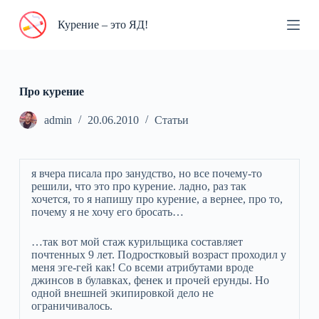
П
Курение – это ЯД!
е
р
е
й
т
и
Про курение
к
с
admin
20.06.2010
Статьи
у
т
и
я вчера писала про занудство, но все почему-то
решили, что это про курение. ладно, раз так
хочется, то я напишу про курение, а вернее, про то,
почему я не хочу его бросать…
…так вот мой стаж курильщика составляет
почтенных 9 лет. Подростковый возраст проходил у
меня эге-гей как! Со всеми атрибутами вроде
джинсов в булавках, фенек и прочей ерунды. Но
одной внешней экипировкой дело не
ограничивалось.