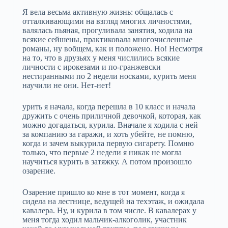
Я вела весьма активную жизнь: общалась с
отталкивающими на взгляд многих личностями,
валялась пьяная, прогуливала занятия, ходила на
всякие сейшены, практиковала многочисленные
романы, ну вобщем, как и положено. Но! Несмотря
на то, что в друзьях у меня числились всякие
личности с ирокезами и по-гранжевски
нестиранными по 2 недели носками, курить меня
научили не они. Нет-нет!
урить я начала, когда перешла в 10 класс и начала
дружить с очень приличной девочкой, которая, как
можно догадаться, курила. Вначале я ходила с ней
за компанию за гаражи, и хоть убейте, не помню,
когда и зачем выкурила первую сигарету. Помню
только, что первые 2 недели я никак не могла
научиться курить в затяжку. А потом произошло
озарение.
Озарение пришло ко мне в тот момент, когда я
сидела на лестнице, ведущей на техэтаж, и ожидала
кавалера. Ну, и курила в том числе. В кавалерах у
меня тогда ходил мальчик-алкоголик, участник