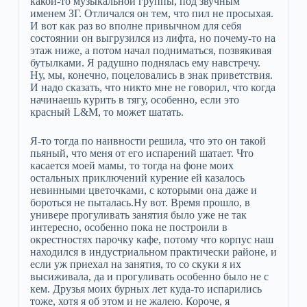
какой-то музыкальной группы, под звучным
именем ЗГ. Отличался он тем, что пил не просыхая.
И вот как раз во вполне привычном для себя
состоянии он выгрузился из лифта, но почему-то на
этаж ниже, а потом начал подниматься, позвякивая
бутылками. Я радушно поднялась ему навстречу.
Ну, мы, конечно, поцеловались в знак приветствия.
И надо сказать, что никто мне не говорил, что когда
начинаешь курить в тягу, особенно, если это
красный L&M, то может шатать.
Я-то тогда по наивности решила, что это он такой
пьяный, что меня от его испарений шатает. Что
касается моей мамы, то тогда на фоне моих
остальных приключений курение ей казалось
невинными цветочками, с которыми она даже и
бороться не пыталась.Ну вот. Время прошло, в
универе прогуливать занятия было уже не так
интересно, особенно пока не построили в
окрестностях парочку кафе, потому что корпус наш
находился в индустриальном практически районе, и
если уж приехал на занятия, то со скуки я их
высиживала, да и прогуливать особенно было не с
кем. Друзья моих бурных лет куда-то испарились
тоже, хотя я об этом и не жалею. Короче, я