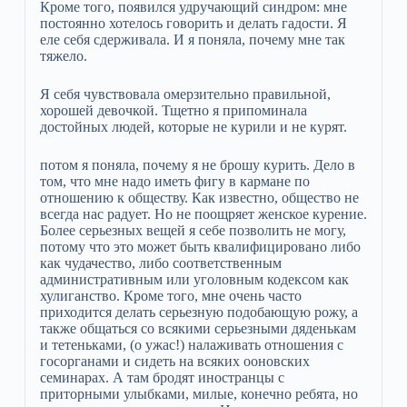
Кроме того, появился удручающий синдром: мне
постоянно хотелось говорить и делать гадости. Я
еле себя сдерживала. И я поняла, почему мне так
тяжело.
Я себя чувствовала омерзительно правильной,
хорошей девочкой. Тщетно я припоминала
достойных людей, которые не курили и не курят.
потом я поняла, почему я не брошу курить. Дело в
том, что мне надо иметь фигу в кармане по
отношению к обществу. Как известно, общество не
всегда нас радует. Но не поощряет женское курение.
Более серьезных вещей я себе позволить не могу,
потому что это может быть квалифицировано либо
как чудачество, либо соответственным
административным или уголовным кодексом как
хулиганство. Кроме того, мне очень часто
приходится делать серьезную подобающую рожу, а
также общаться со всякими серьезными дяденькам
и тетеньками, (о ужас!) налаживать отношения с
госорганами и сидеть на всяких ооновских
семинарах. А там бродят иностранцы с
приторными улыбками, милые, конечно ребята, но