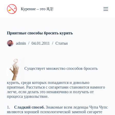
П
Курение – это ЯД!
е
р
е
й
т
и
Приятные способы бросить курить
к
с
admin
04.01.2011
Статьи
у
т
и
Cуществует множество способов бросить
курить, среди которых попадаются и довольно
приятные. Расстаться с сигаретами становится намного
легче, если делать это ненавязчиво и получать от
процесса удовольствие.
1.
Сладкий способ.
Знакомые всем леденцы Чупа Чупс
являются хорошей психологической заменой сигарете