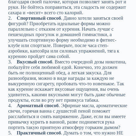
благодаря своей палочке, которая позволяет занять рот и
руки. Не бойтесь поправиться, эта сладость не содержит
сахара и «весит» всего сто калорий.
2.
Спортивный способ
. Давно хотели заняться своей
фигурой? Приобретать идеальные формы можно
параллельно с отказом от курения. Начать лучше с
пешеходных прогулок и домашней гимнастики, а
улучшать спортивную форму необходимо в фитнес-
клубе или спортзале. Поверьте, после часа степ-
аэробики, капоэйра или силовых упражнений, тяга к
курению пройдет сама собой.
3.
Вкусный способ
. Вместо очередной дозы никотина,
побалуйте себя любимой едой. Конечно, это должен
быть не полноценный обед, а легкая закуска. Для
разнообразия, можно в виде награды за каждую не
выкуренную сигарету, пробовать что-то новенькое. Так
как курение искажает вкусовые ощущения, вы очень
удивитесь, какими вкусными могут быть даже обычные
продукты, если во рту нет привкуса табака.
4.
Ароматный способ
. Эфирные масла, ароматические
свечи, горячая ванна с душистой пеной поможет
расслабиться и снять напряжение. Даже, если вы имеете
привычку курить в ванной, разве поднимется рука
портить такую приятную атмосферу горьким дымом?
5.
Практичный способ
. Думать о том, что нужно НЕ