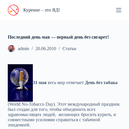
П
Курение – это ЯД!
е
р
е
й
т
и
Последний день мая — первый день без сигарет!
к
с
admin
20.06.2010
Статьи
у
т
и
31 мая
весь мир отмечает
День без табака
(World No-Tobacco Day). Этот международный праздник
был создан для того, чтобы объединить всех
здравомыслящих людей, желающих бросить курить, и
совместными усилиями справиться с табачной
эпидемией.