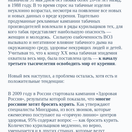
в 1988 году. В то время спрос на табачные изделия
неуклонно возрастал, несмотря на появление все новых
и новых данных о вреде курения. Тщательно
продуманные рекламные кампании табачных
производителей вовлекали в ряды курильщиков тех, для
кого табак представляет наибольшую опасность —
женщин и молодежь. Сильную озабоченность ВОЗ
вызывало и негативное влияние табачного дыма на
окружающую среду, здоровье некурящих людей и детей.
Учитывая то, что к концу ХХ века табачная эпидемия
охватила весь мир, была поставлена цель —
к началу
третьего тысячелетия освободить мир от курения
.
Новый век наступил, а проблема осталась, хотя есть и
положительные тенденции:
В 2009 году в России стартовала кампания «Здоровая
Россия», результаты которой показали, что
многие
россияне хотят бросить курить
. Как утверждают
специалисты Минздрава, из всех звонков, которые
ежемесячно поступают на «горячую линию» центров
здоровья, 95% содержат вопрос — как бросить курить.
Количество курильщиков медленно, но верно,
уменьшается и в других странах, которые ведут