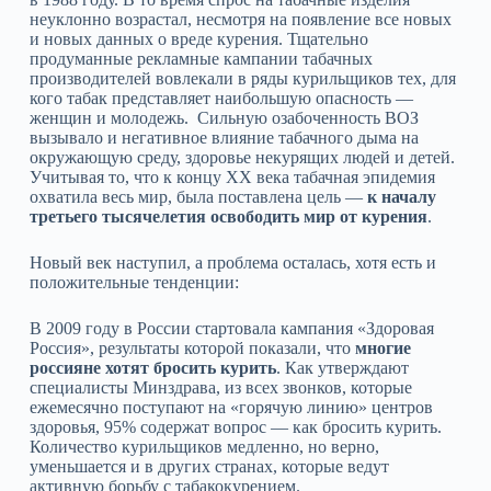
неуклонно возрастал, несмотря на появление все новых
и новых данных о вреде курения. Тщательно
продуманные рекламные кампании табачных
производителей вовлекали в ряды курильщиков тех, для
кого табак представляет наибольшую опасность —
женщин и молодежь. Сильную озабоченность ВОЗ
вызывало и негативное влияние табачного дыма на
окружающую среду, здоровье некурящих людей и детей.
Учитывая то, что к концу ХХ века табачная эпидемия
охватила весь мир, была поставлена цель —
к началу
третьего тысячелетия освободить мир от курения
.
Новый век наступил, а проблема осталась, хотя есть и
положительные тенденции:
В 2009 году в России стартовала кампания «Здоровая
Россия», результаты которой показали, что
многие
россияне хотят бросить курить
. Как утверждают
специалисты Минздрава, из всех звонков, которые
ежемесячно поступают на «горячую линию» центров
здоровья, 95% содержат вопрос — как бросить курить.
Количество курильщиков медленно, но верно,
уменьшается и в других странах, которые ведут
активную борьбу с табакокурением.