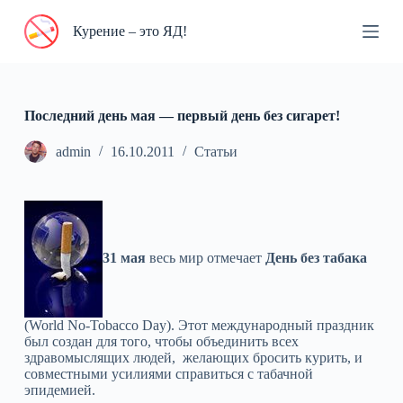
П
Курение – это ЯД!
е
р
е
й
т
и
Последний день мая — первый день без сигарет!
к
с
admin
16.10.2011
Статьи
у
т
и
31 мая
весь мир отмечает
День без табака
(World No-Tobacco Day). Этот международный праздник
был создан для того, чтобы объединить всех
здравомыслящих людей, желающих бросить курить, и
совместными усилиями справиться с табачной
эпидемией.