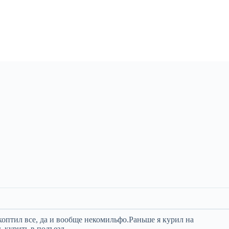
акоптил все, да и вообще некомильфо.Раньше я курил на
 курить в подъезд.