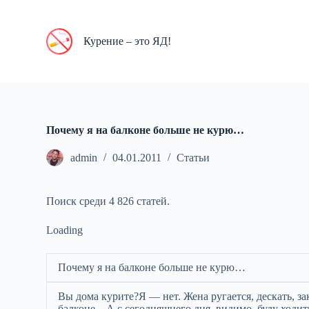
П
е
р
Курение – это ЯД!
е
й
т
и
к
с
у
Почему я на балконе больше не курю…
т
и
admin
04.01.2011
Статьи
Поиск среди 4 826 статей.
Loading
Почему я на балконе больше не курю…
Вы дома курите?Я — нет. Жена ругается, дескать, з
балконе…А с сегодняшнего дня, видимо, буду ходить