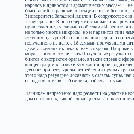
народов к пряностям и ароматическим маслам — не 
благовоний, страшные инфекции снесли бы с лица 
Университета Западной Англии. В содружестве с и
траву орегано. В ней содержится множество аромат
привлекает науку своими свойствами.Известно, чт
не только многие микробы, но и паразитов типа ля
желчном пузыре).Эти свойства подтвердило и орега
полученного из него, с 18 самыми популярными ант
даже устойчивые к лекарствам микробы. Например, 
мира — ничем его не взять.Полученные результаты 
бинтов с экстрактом орегано, а также спреев с эф
концентрации в воздухе.Бум ждет и производителей
для нас: при регулярном потреблении пряных трав 
этого надо регулярно добавлять в салаты, супы, ча
ее родственников — базилика, чабреца, тимьяна.
Дачникам непременно надо развести на участке неб
дома в горшках, как обычные цветы. И пахнут приятн