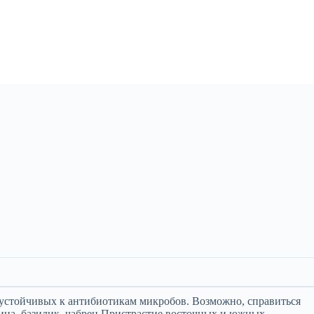
устойчивых к антибиотикам микробов. Возможно, справиться
ца, базилик, чабрец.Пристрастие восточных и южных