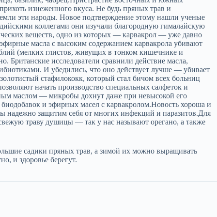
прихоть изнеженного вкуса. Не будь пряных трав и
земли эти народы. Новое подтверждение этому нашли ученые
ндийскими коллегами они изучали благородную гималайскую
ических веществ, одно из которых — карвакрол — уже давно
о эфирные масла с высоким содержанием карвакрола убивают
мблий (мелких глистов, живущих в тонком кишечнике и
но. Британские исследователи сравнили действие масла,
ибиотиками. И убедились, что оно действует лучше — убивает
золотистый стафилококк, который стал бичом всех больниц
позволяют начать производство специальных салфеток и
ирным маслом — микробы дохнут даже при невысокой его
 биодобавок и эфирных масел с карвакролом.Новость хороша и
мы надежно защитим себя от многих инфекций и паразитов.Для
й свежую траву душицы — так у нас называют орегано, а также
ольшие садики пряных трав, а зимой их можно выращивать
о, и здоровье берегут.