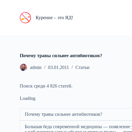
П
е
р
Курение – это ЯД!
е
й
т
и
к
с
у
Почему травы cильнее антибиотиков?
т
и
admin
03.01.2011
Статьи
Поиск среди 4 826 статей.
Loading
Почему травы cильнее антибиотиков?
Большая беда современной медицины — появление 
с ней помогут самые обычные пряные травы — души