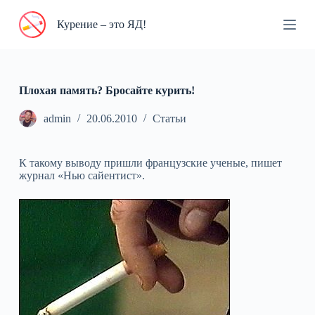
П
Курение – это ЯД!
е
р
е
й
т
и
Плохая память? Бросайте курить!
к
с
admin
20.06.2010
Статьи
у
т
и
К такому выводу пришли французские ученые, пишет
журнал «Нью сайентист».