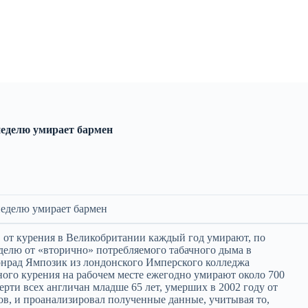
неделю умирает бармен
неделю умирает бармен
 от курения в Великобритании каждый год умирают, по
еделю от «вторично» потребляемого табачного дыма в
онрад Ямпозик из лондонского Имперского колледжа
ного курения на рабочем месте ежегодно умирают около 700
ерти всех англичан младше 65 лет, умерших в 2002 году от
ов, и проанализировал полученные данные, учитывая то,