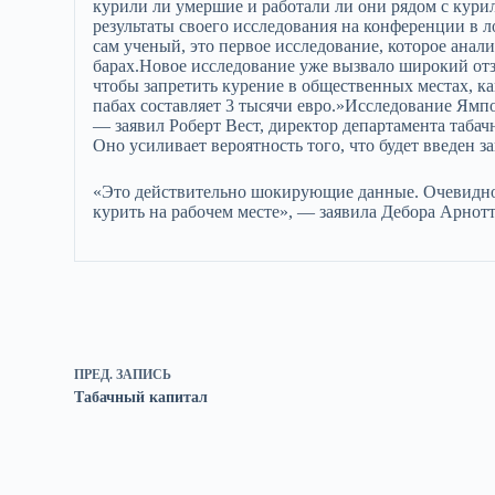
курили ли умершие и работали ли они рядом с кур
результаты своего исследования на конференции в 
сам ученый, это первое исследование, которое анал
барах.Новое исследование уже вызвало широкий отз
чтобы запретить курение в общественных местах, ка
пабах составляет 3 тысячи евро.»Исследование Ямпо
— заявил Роберт Вест, директор департамента таба
Оно усиливает вероятность того, что будет введен з
«Это действительно шокирующие данные. Очевидно,
курить на рабочем месте», — заявила Дебора Арнотт
ПРЕД.
ЗАПИСЬ
Табачный капитал