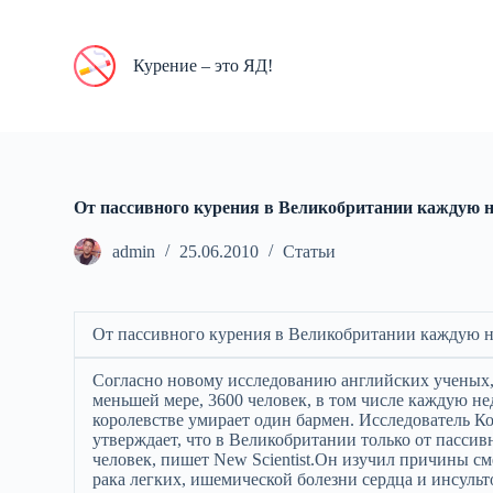
П
е
р
Курение – это ЯД!
е
й
т
и
к
с
у
От пассивного курения в Великобритании каждую 
т
и
admin
25.06.2010
Статьи
От пассивного курения в Великобритании каждую 
Согласно новому исследованию английских ученых,
меньшей мере, 3600 человек, в том числе каждую н
королевстве умирает один бармен. Исследователь К
утверждает, что в Великобритании только от пассив
человек, пишет New Scientist.Он изучил причины см
рака легких, ишемической болезни сердца и инсульт