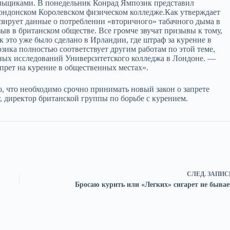
ильщиками. В понедельник Конрад Ямпозик представил
лондонском Королевском физическом колледже.Как утверждает
изирует данные о потреблении «вторичного» табачного дыма в
ыв в британском обществе. Все громче звучат призывы к тому,
к это уже было сделано в Ирландии, где штраф за курение в
зика полностью соответствует другим работам по этой теме,
чных исследований Университетского колледжа в Лондоне. —
апрет на курение в общественных местах».
 что необходимо срочно принимать новый закон о запрете
, директор британской группы по борьбе с курением.
СЛЕД.
ЗАПИС
Бросаю курить или «Легких» сигарет не бывае