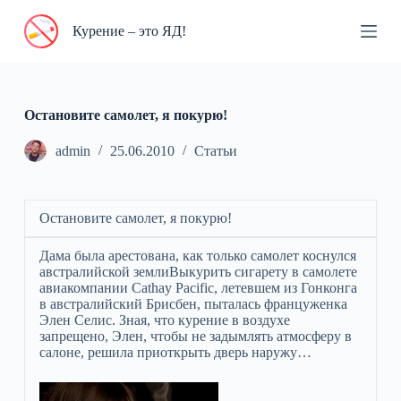
П
Курение – это ЯД!
е
р
е
й
т
и
Остановите самолет, я покурю!
к
с
admin
25.06.2010
Статьи
у
т
и
Остановите самолет, я покурю!
Дама была арестована, как только самолет коснулся
австралийской землиВыкурить сигарету в самолете
авиакомпании Cathay Pacific, летевшем из Гонконга
в австралийский Брисбен, пыталась француженка
Элен Селис. Зная, что курение в воздухе
запрещено, Элен, чтобы не задымлять атмосферу в
салоне, решила приоткрыть дверь наружу…