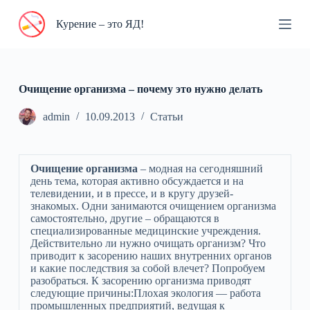
П
Курение – это ЯД!
е
р
е
й
т
и
Очищение организма – почему это нужно делать
к
с
admin
10.09.2013
Статьи
у
т
и
Очищение организма
– модная на сегодняшний
день тема, которая активно обсуждается и на
телевидении, и в прессе, и в кругу друзей-
знакомых. Одни занимаются очищением организма
самостоятельно, другие – обращаются в
специализированные медицинские учреждения.
Действительно ли нужно очищать организм? Что
приводит к засорению наших внутренних органов
и какие последствия за собой влечет? Попробуем
разобраться. К засорению организма приводят
следующие причины:Плохая экология — работа
промышленных предприятий, ведущая к