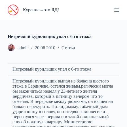
П
Курение – это ЯД!
е
р
е
й
т
и
Нетрезвый курильщик упал с 6-го этажа
к
с
admin
20.06.2010
Статьи
у
т
и
Нетрезвый курильщик упал с 6-го этажа
Нетрезвый курильщик выпал из балкона шестого
этажа в Бердичеве, остался живым.рагически могла
бы закончиться неделя у 23-летнего жителя
Бердичева, который в пятницу вечером что-то
отмечал. В перерыве между рюмками, он вышел на
балкон перекурить. По-видимому, табачный дым
ударил юнцу в голову, он потерял равновесие и
перегнулся через перила и в такой оригинальный
способ покинул квартиру. Министерство
здравоохранения не зря предупреждает, что курение