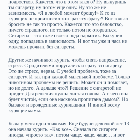
подростков. Кажется, что в этом такого? Ну выкуришь
ты сигарету, ну потом еще одну. Ну это же не
зависимость. «Я в любой момент брошу!» К то из
курящих не произносил хоть раз эту фразу?! Вот только
бросить не так-то просто. Кажется что это баловство,
ничего страшного, но только потом не оторваться.
Сигареты – это тоже своего рода наркотик. Выкурив
одну, попадаешь в зависимость. И вот ты уже и часа не
можешь прожить без сигареты.
Другие же начинают курить, чтобы снять напряжение,
стресс. С родителями поругались и сразу за сигарету.
Это же стресс, нервы. С учебой проблема, тоже за
сигарету. И так при каждой маленькой проблеме. Только
никотином проблемы не решить! Может он и помогает,
но не долго. А дальше что?! Решение с сигаретой не
придет. Для решения нужна чистая голова. А с чего она
будет чистой, если она насквозь пропитана дымом?! Но
бывают и врожденные курильщики. И виной всему
курящие мамы.
Была у меня одна знакомая. Еще будучи девочкой лет 13
она начала курить. «Как все». Сначала по сигарете
иногда, «просто так», потом чаще, чаще, чаще… и вот