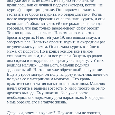
она уже без них не может. Ее парню это очень не
нравилось, как ее лучшей подруге (которая, кстати, не
курила), в принципе, тоже. Они вдвоем пытались
заставить ее бросить курить, но безрезультатно. Когда
после очередного бросания она начинала курить, и они
начинали ей объяснять, что ей еще рожать, она всегда
говорила, что как только забеременеет, сразу бросит.
Только привычка сильнее. Невозможно так резко
бросить курить. И вот ей уже 19, она вышла замуж и
забеременела. Попытка бросить курить в очередной раз
не увенчалась успехом. Она начала курить в тайне от
мужа, от подруги. Но в конце концов все тайное
становится явным, и они все узнали. За день до родов
она сидела и выкуривала очередную сигарету… У них
родился мальчик. Слава Богу, мальчик родился
здоровенький. Но только уже обреченный на курение.
Еще в утробе матери он получал дозу никотина, далее он
получал ее с материнским молоком . Его кровь
практически с зачатия насытилась никотином. Мальчик
начал курить в раннем возрасте. У него просто не было
другого выхода. Ему никотин был уже просто
необходим, как наркоману доза наркотиков. Его родная
мама обрекла его на такую жизнь.
Девушки, зачем вы курите?! Неужели вам не хочется,