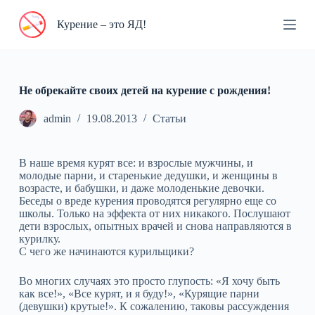
П
Курение – это ЯД!
е
р
е
й
т
и
Не обрекайте своих детей на курение с рождения!
к
с
admin
19.08.2013
Статьи
у
т
и
В наше время курят все: и взрослые мужчины, и
молодые парни, и старенькие дедушки, и женщины в
возрасте, и бабушки, и даже молоденькие девочки.
Беседы о вреде курения проводятся регулярно еще со
школы. Только на эффекта от них никакого. Послушают
дети взрослых, опытных врачей и снова направляются в
курилку.
С чего же начинаются курильщики?
Во многих случаях это просто глупость: «Я хочу быть
как все!», «Все курят, и я буду!», «Курящие парни
(девушки) крутые!». К сожалению, таковы рассуждения