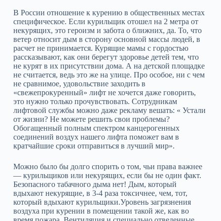
В России отношение к курению в общественных местах
специфическое. Если курильщик отошел на 2 метра от
некурящих, это героизм и забота о ближних, да. То, что
ветер относит дым в сторону основной массы людей, в
расчет не принимается. Курящие мамы с гордостью
рассказывают, как они берегут здоровье детей тем, что
не курят в их присутствии дома. А на детской площадке
не считается, ведь это же на улице. Про особое, ни с чем
не сравнимое, удовольствие заходить в
«свежепрокуренный» лифт не хочется даже говорить,
это нужно только прочувствовать. Сотрудникам
лифтовой службы можно даже рекламу вешать: « Устали
от жизни? Не можете решить свои проблемы?
Обогащенный полным спектром канцерогенных
соединений воздух нашего лифта поможет вам в
кратчайшие сроки отправиться в лучший мир».
Можно было бы долго спорить о том, чьи права важнее
— курильщиков или некурящих, если бы не один факт.
Безопасного табачного дыма нет! Дым, который
вдыхают некурящие, в 3-4 раза токсичнее, чем, тот,
который вдыхают курильщики.Уровень загрязнения
воздуха при курении в помещении такой же, как во
время пожара. Вентиляция и специально отведенные