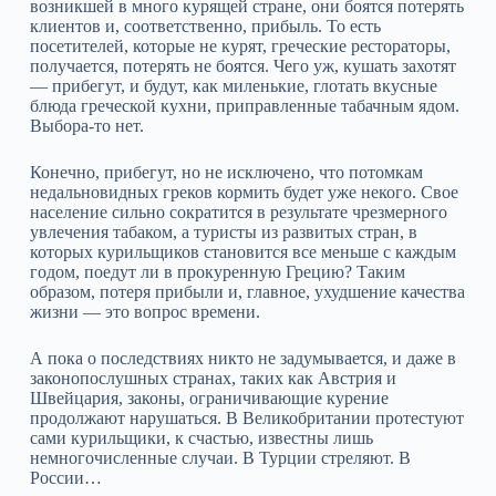
возникшей в много курящей стране, они боятся потерять
клиентов и, соответственно, прибыль. То есть
посетителей, которые не курят, греческие рестораторы,
получается, потерять не боятся. Чего уж, кушать захотят
— прибегут, и будут, как миленькие, глотать вкусные
блюда греческой кухни, приправленные табачным ядом.
Выбора-то нет.
Конечно, прибегут, но не исключено, что потомкам
недальновидных греков кормить будет уже некого. Свое
население сильно сократится в результате чрезмерного
увлечения табаком, а туристы из развитых стран, в
которых курильщиков становится все меньше с каждым
годом, поедут ли в прокуренную Грецию? Таким
образом, потеря прибыли и, главное, ухудшение качества
жизни — это вопрос времени.
А пока о последствиях никто не задумывается, и даже в
законопослушных странах, таких как Австрия и
Швейцария, законы, ограничивающие курение
продолжают нарушаться. В Великобритании протестуют
сами курильщики, к счастью, известны лишь
немногочисленные случаи. В Турции стреляют. В
России…