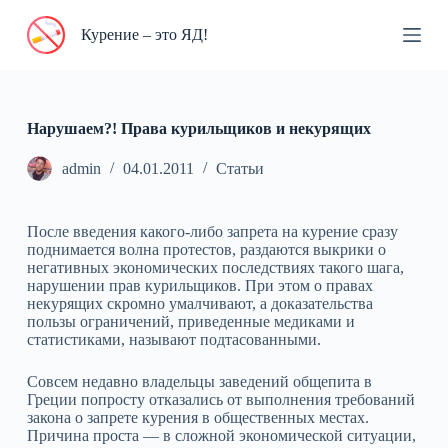
П
Курение – это ЯД!
е
р
е
й
т
и
Нарушаем?! Права курильщиков и некурящих
к
с
admin
04.01.2011
Статьи
у
т
и
После введения какого-либо запрета на курение сразу
поднимается волна протестов, раздаются выкрики о
негативных экономических последствиях такого шага,
нарушении прав курильщиков. При этом о правах
некурящих скромно умалчивают, а доказательства
пользы ограничений, приведенные медиками и
статистиками, называют подтасованными.
Совсем недавно владельцы заведений общепита в
Греции попросту отказались от выполнения требований
закона о запрете курения в общественных местах.
Причина проста — в сложной экономической ситуации,