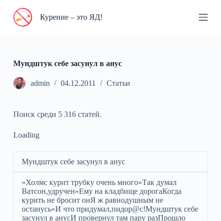
П
Курение – это ЯД!
е
р
е
й
т
и
Мундштук себе засунул в анус
к
с
admin
04.12.2011
Статьи
у
т
и
Поиск среди 5 316 статей.
Loading
Мундштук себе засунул в анус
«Холмс курит трубку очень много»Так думал
Ватсон,удручен»Ему на кладбище дорогаКогда
курить не бросит онЯ ж равнодушным не
останусь»И что придумал,пидор@с!Мундштук себе
засунул в анусИ провернул там пару разПрошло