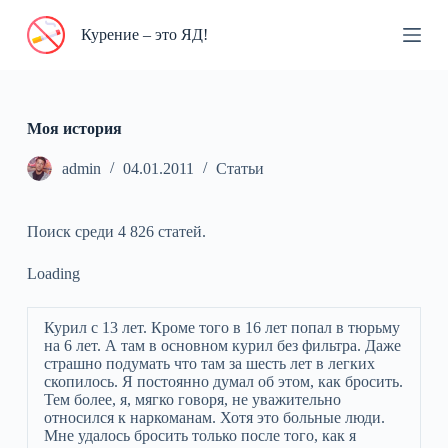
П
Курение – это ЯД!
е
р
е
й
т
и
Моя история
к
с
admin
04.01.2011
Статьи
у
т
и
Поиск среди 4 826 статей.
Loading
Курил с 13 лет. Кроме того в 16 лет попал в тюрьму
на 6 лет. А там в основном курил без фильтра. Даже
страшно подумать что там за шесть лет в легких
скопилось. Я постоянно думал об этом, как бросить.
Тем более, я, мягко говоря, не уважительно
относился к наркоманам. Хотя это больные люди.
Мне удалось бросить только после того, как я