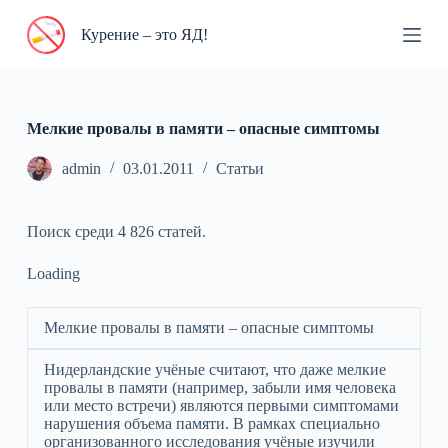
П
Курение – это ЯД!
е
р
е
й
т
и
Мелкие провалы в памяти – опасные симптомы
к
с
admin
03.01.2011
Статьи
у
т
и
Поиск среди 4 826 статей.
Loading
Мелкие провалы в памяти – опасные симптомы
Нидерландские учёные считают, что даже мелкие
провалы в памяти (например, забыли имя человека
или место встречи) являются первыми симптомами
нарушения объема памяти. В рамках специально
организованного исследования учёные изучили